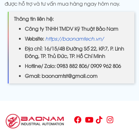
được hỗ trợ và tư vấn mua hàng ngay hôm nay.
Thông tin liên hệ:
Công ty TNHH TMDV Kỹ Thuật Bảo Nam
Website:
https://baonamtech.vn/
Địa chỉ: 16/15/4B Đường Số 22, KP.7, P. Linh
Đông, TP. Thủ Đức, TP. Hồ Chí Minh
Hotline/ Zalo: 0983 882 806/ 0909 962 806
Gmail: baonamtst@gmail.com