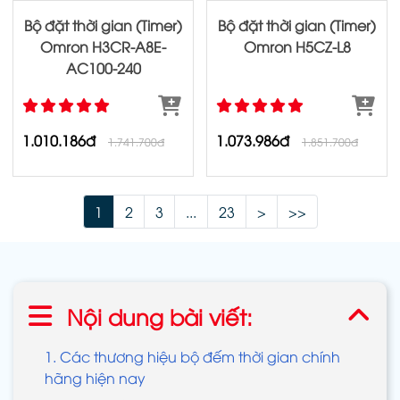
Bộ đặt thời gian (Timer)
Bộ đặt thời gian (Timer)
Omron H3CR‐A8E‐
Omron H5CZ‐L8
AC100‐240
1.010.186đ
1.073.986đ
1.741.700đ
1.851.700đ
1
2
3
...
23
>
>>
Nội dung bài viết:
1. Các thương hiệu bộ đếm thời gian chính
hãng hiện nay