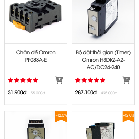
Chân đế Omron
Bộ đặt thời gian (Timer)
PF083A-E
Omron H3DKZ‐A2‐
AC/DC24‐240
31.900đ
287.100đ
55.000đ
495.000đ
-42.0%
-42.0%