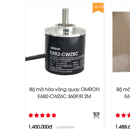
-36.4%
Bộ mã hóa vòng quay OMRON
Bộ m
E6B2-CWZ6C 360P/R 2M
E6
1.400.000đ
1.488.
2.200.000đ