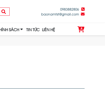
0983882806
baonamtst@gmail.com
HÍNH SÁCH
TIN TỨC
LIÊN HỆ