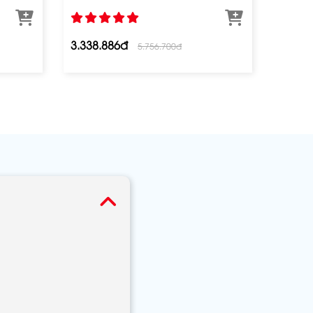
3.338.886đ
5.756.700đ