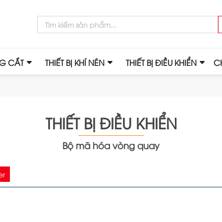
NG CẮT
THIẾT BỊ KHÍ NÉN
THIẾT BỊ ĐIỀU KHIỂN
C
THIẾT BỊ ĐIỀU KHIỂN
Bộ mã hóa vòng quay
er