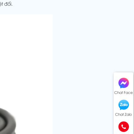
t đối.
Chat Face
Chat Zalo