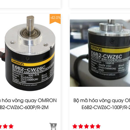
-42.0%
ã hóa vòng quay OMRON
Bộ mã hóa vòng quay 
B2‐CWZ6C‐600P/R‐2M
E6B2‐CWZ6C‐100P/R