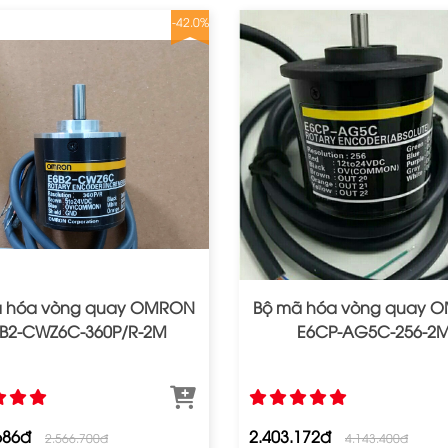
-42.0%
ã hóa vòng quay OMRON
Bộ mã hóa vòng quay 
B2‐CWZ6C‐360P/R‐2M
E6CP‐AG5C‐256‐2
686đ
2.403.172đ
2.566.700đ
4.143.400đ