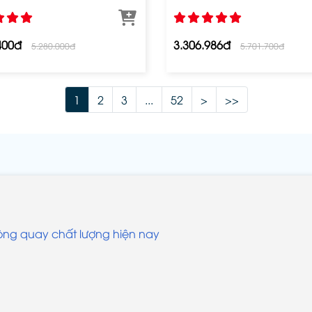
400đ
3.306.986đ
5.280.000đ
5.701.700đ
1
2
3
...
52
>
>>
òng quay chất lượng hiện nay