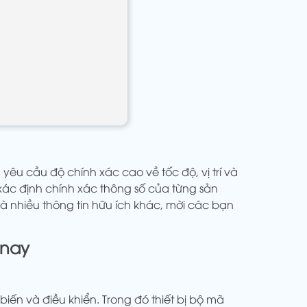
êu cầu độ chính xác cao về tốc độ, vị trí và
ác định chính xác thông số của từng sản
à nhiều thông tin hữu ích khác, mời các bạn
 nay
ến và điều khiển. Trong đó thiết bị bộ mã