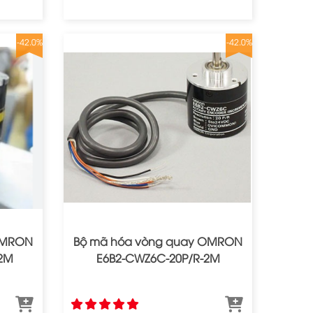
-42.0%
-42.0%
OMRON
Bộ mã hóa vòng quay OMRON
‐2M
E6B2‐CWZ6C‐20P/R‐2M