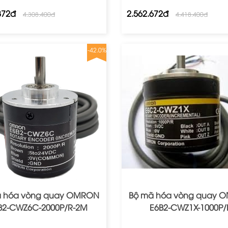
872đ
2.562.672đ
4.308.400đ
4.418.400đ
-42.0%
ã hóa vòng quay OMRON
Bộ mã hóa vòng quay 
B2‐CWZ6C‐2000P/R‐2M
E6B2‐CWZ1X‐1000P/