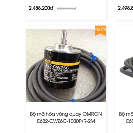
2.488.200đ
2.498.
4.290.000đ
-42.0%
Bộ mã hóa vòng quay OMRON
Bộ m
E6B2‐CWZ6C‐1000P/R‐2M
E6