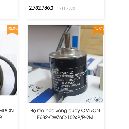
2.732.786đ
4.711.700đ
-42.0%
-42.0%
OMRON
Bộ mã hóa vòng quay OMRON
R
E6B2‐CWZ6C‐1024P/R‐2M