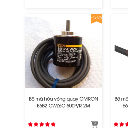
-42.0%
Bộ mã hóa vòng quay OMRON
Bộ m
E6B2‐CWZ6C‐500P/R‐2M
E6