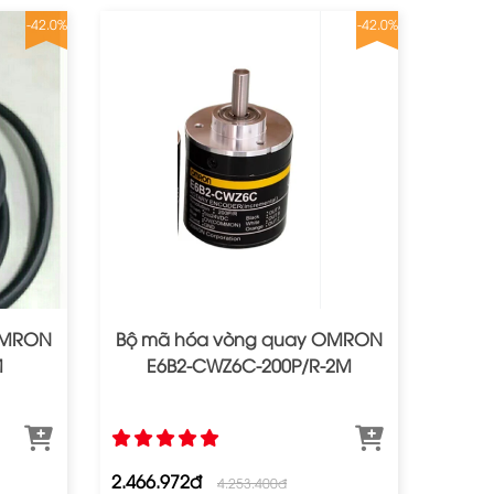
-42.0%
-42.0%
OMRON
Bộ mã hóa vòng quay OMRON
M
E6B2‐CWZ6C‐200P/R‐2M
2.466.972đ
4.253.400đ