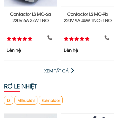
Contactor LS MC-6a
Contactor LS MC-9b
220V 6A 3kW 1NO
220V 9A 4kW 1NC+1NO
Liên hệ
Liên hệ
XEM TẤT CẢ
RƠ LE NHIỆT
LS
Mitsubishi
Schneider