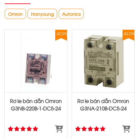
Omron
Hanyoung
Autonics
-42.0%
-42.0%
Rơ le bán dẫn Omron
Rơ le bán dẫn Omron
G3NB‐220B‐1‐DC5‐24
G3NA‐210B‐DC5‐24