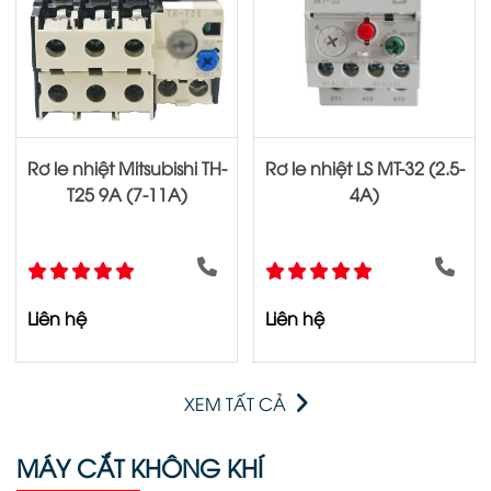
Rơ le nhiệt Mitsubishi TH-
Rơ le nhiệt LS MT-32 (2.5-
T25 9A (7-11A)
4A)
Liên hệ
Liên hệ
XEM TẤT CẢ
MÁY CẮT KHÔNG KHÍ