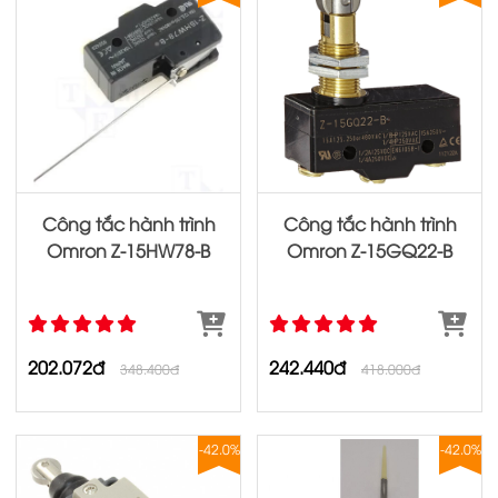
Công tắc hành trình
Công tắc hành trình
Omron Z‐15HW78‐B
Omron Z‐15GQ22‐B
202.072đ
242.440đ
348.400đ
418.000đ
-42.0%
-42.0%