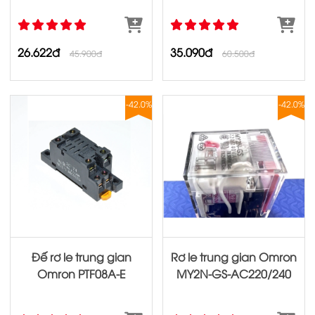
26.622đ
35.090đ
45.900đ
60.500đ
-42.0%
-42.0%
Đế rơ le trung gian
Rơ le trung gian Omron
Omron PTF08A‐E
MY2N‐GS‐AC220/240