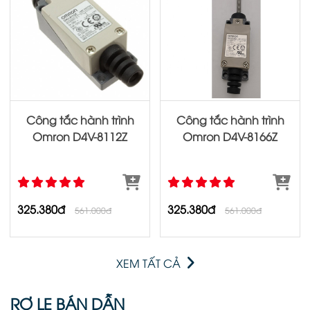
Công tắc hành trình
Công tắc hành trình
Omron D4V‐8112Z
Omron D4V‐8166Z
325.380đ
325.380đ
561.000đ
561.000đ
XEM TẤT CẢ
RƠ LE BÁN DẪN