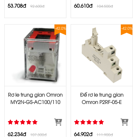
53.708đ
60.610đ
92.600đ
104.500đ
-42.0%
-42.0%
Rơ le trung gian Omron
Đế rơ le trung gian
MY2N‐GS‐AC100/110
Omron P2RF‐05‐E
62.234đ
64.902đ
107.300đ
111.900đ