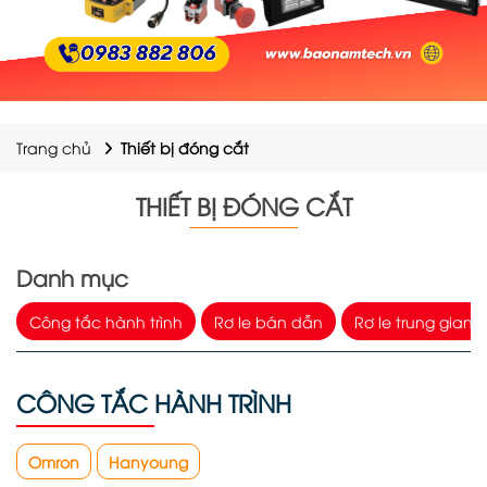
Trang chủ
Thiết bị đóng cắt
THIẾT BỊ ĐÓNG CẮT
Danh mục
Công tắc hành trình
Rơ le bán dẫn
Rơ le trung gian
CÔNG TẮC HÀNH TRÌNH
Omron
Hanyoung