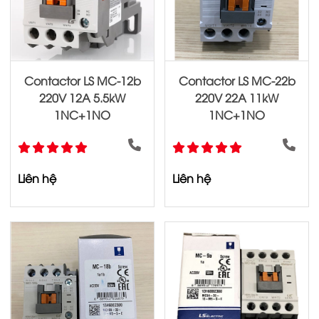
Contactor LS MC-12b
Contactor LS MC-22b
220V 12A 5.5kW
220V 22A 11kW
1NC+1NO
1NC+1NO
Liên hệ
Liên hệ