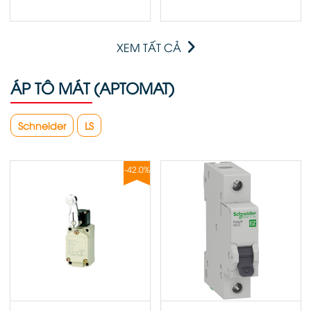
XEM TẤT CẢ
ÁP TÔ MÁT (APTOMAT)
Schneider
LS
-42.0%