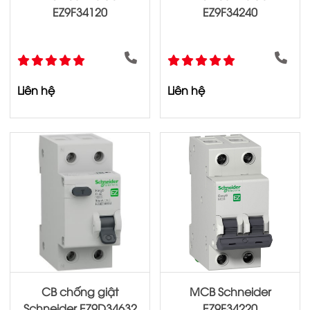
EZ9F34120
EZ9F34240
Liên hệ
Liên hệ
CB chống giật
MCB Schneider
Schneider EZ9D34632
EZ9F34220