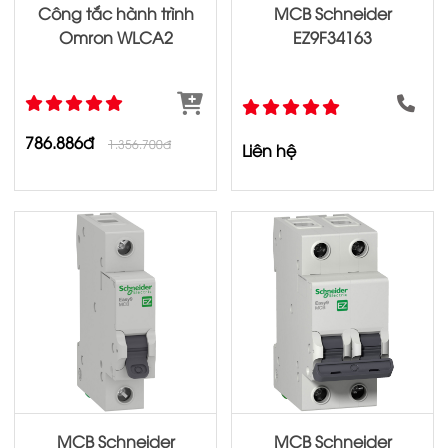
Công tắc hành trình
MCB Schneider
Omron WLCA2
EZ9F34163
786.886đ
1.356.700đ
Liên hệ
MCB Schneider
MCB Schneider