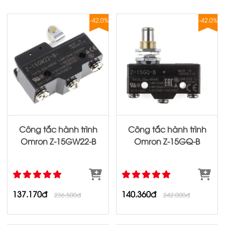
-42.0%
-42.0%
Công tắc hành trình
Công tắc hành trình
Omron Z‐15GW22‐B
Omron Z‐15GQ‐B
137.170đ
140.360đ
236.500đ
242.000đ