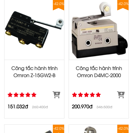
-42.0%
-42.0%
Công tắc hành trình
Công tắc hành trình
Omron Z‐15GW2‐B
Omron D4MC‐2000
151.032đ
200.970đ
260.400đ
346.500đ
-42.0%
-42.0%