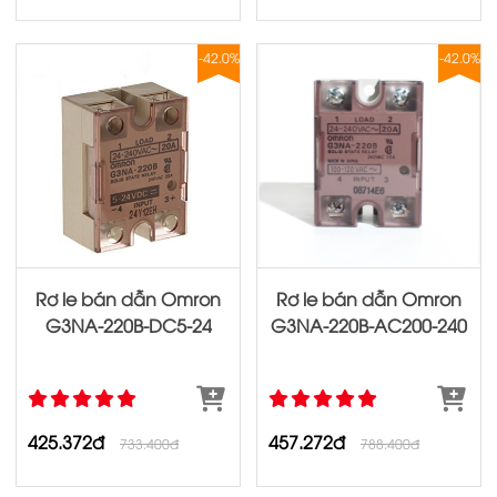
-42.0%
-42.0%
Rơ le bán dẫn Omron
Rơ le bán dẫn Omron
G3NA‐220B‐DC5‐24
G3NA‐220B‐AC200‐240
425.372đ
457.272đ
733.400đ
788.400đ