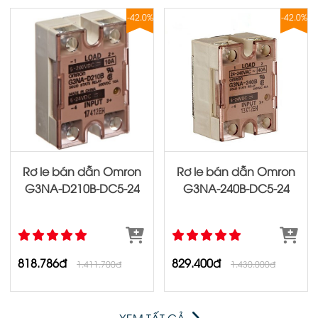
-42.0%
-42.0%
Rơ le bán dẫn Omron
Rơ le bán dẫn Omron
G3NA‐D210B‐DC5‐24
G3NA‐240B‐DC5‐24
818.786đ
829.400đ
1.411.700đ
1.430.000đ
XEM TẤT CẢ