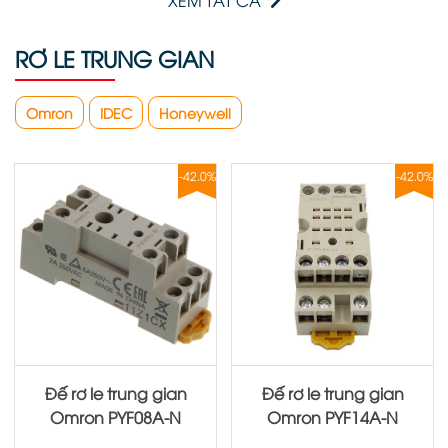
RƠ LE TRUNG GIAN
Omron
IDEC
Honeywell
-42.0%
-42.0%
Đế rơ le trung gian
Đế rơ le trung gian
Omron PYF08A‐N
Omron PYF14A‐N