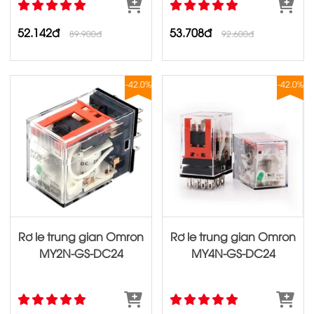
52.142đ
53.708đ
89.900đ
92.600đ
-42.0%
-42.0%
Rơ le trung gian Omron
Rơ le trung gian Omron
MY2N‐GS‐DC24
MY4N‐GS‐DC24