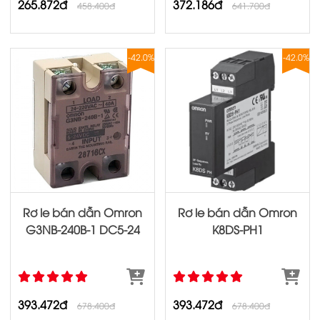
265.872đ
372.186đ
458.400đ
641.700đ
-42.0%
-42.0%
Rơ le bán dẫn Omron
Rơ le bán dẫn Omron
G3NB‐240B‐1 DC5‐24
K8DS‐PH1
393.472đ
393.472đ
678.400đ
678.400đ