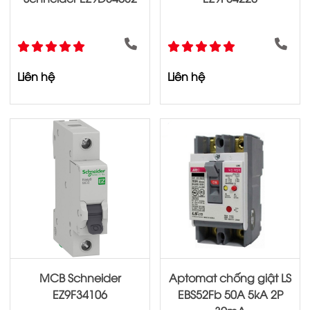
Liên hệ
Liên hệ
MCB Schneider
Aptomat chống giật LS
EZ9F34106
EBS52Fb 50A 5kA 2P