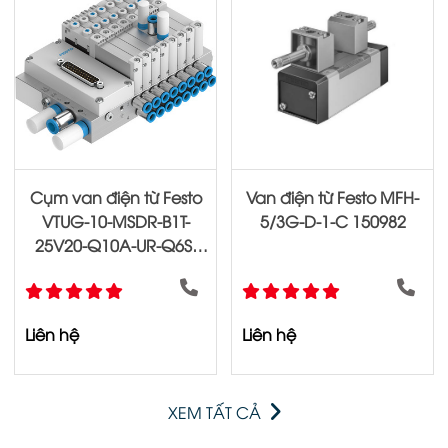
Cụm van điện từ Festo
Van điện từ Festo MFH-
VTUG-10-MSDR-B1T-
5/3G-D-1-C 150982
25V20-Q10A-UR-Q6S-
14ALL+HM1
Liên hệ
Liên hệ
XEM TẤT CẢ