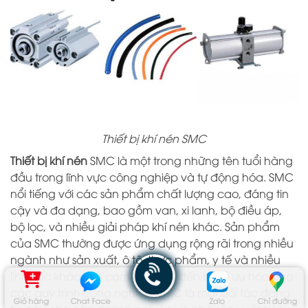
Thiết bị khí nén SMC
Thiết bị khí nén
SMC là một trong những tên tuổi hàng
đầu trong lĩnh vực công nghiệp và tự động hóa. SMC
nổi tiếng với các sản phẩm chất lượng cao, đáng tin
cậy và đa dạng, bao gồm van, xi lanh, bộ điều áp,
bộ lọc, và nhiều giải pháp khí nén khác. Sản phẩm
của SMC thường được ứng dụng rộng rãi trong nhiều
ngành như sản xuất, ô tô, thực phẩm, y tế và nhiều
lĩnh vực khác. Với cam kết đem đến sự tối ưu hóa cho
các quy trình công nghiệp, SMC là một đối tác đáng
Giỏ hàng
Chat Face
Zalo
Chỉ đường