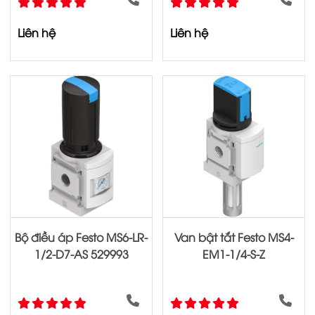
Liên hệ
Liên hệ
Bộ điều áp Festo MS6-LR-
Van bật tắt Festo MS4-
1/2-D7-AS 529993
EM1-1/4-S-Z