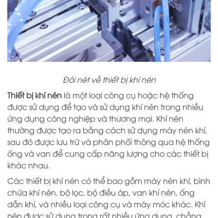
Đôi nét về thiết bị khí nén
Thiết bị khí nén
là một loại công cụ hoặc hệ thống
được sử dụng để tạo và sử dụng khí nén trong nhiều
ứng dụng công nghiệp và thương mại. Khí nén
thường được tạo ra bằng cách sử dụng máy nén khí,
sau đó được lưu trữ và phân phối thông qua hệ thống
ống và van để cung cấp năng lượng cho các thiết bị
khác nhau.
Các thiết bị khí nén có thể bao gồm máy nén khí, bình
chứa khí nén, bộ lọc, bộ điều áp, van khí nén, ống
dẫn khí, và nhiều loại công cụ và máy móc khác. Khí
nén được sử dụng trong rất nhiều ứng dụng, chẳng