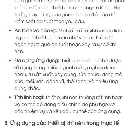
bao gồm các hệ thống ống và van để phân phối
khí nén đến các thiết bị hoặc công cụ khác. Hệ
thống này cũng bao gồm các bộ điều áp để
kiểm soát áp suất theo yêu cầu.
An toàn và bảo vệ:
Một số thiết bị khí nén có tích
hợp các thiết bị an toàn như van an toàn để
ngăn ngừa quá áp suất hoặc xảy ra sự cố khí
nén.
Đa dạng ứng dụng:
Thiết bị khí nén có thể được
sử dụng trong nhiều ngành công nghiệp khác
nhau, từ sản xuất, xây dựng, sửa chữa, đóng mở
cửa, mài, sơn, đánh vít, thổi sạch, và nhiều ứng
dụng khác.
Tính linh hoạt:
Thiết bị khí nén thường rất linh hoạt
và có thể dễ dàng điều chỉnh để phù hợp với
các nhiệm vụ và yêu cầu cụ thể của ứng dụng.
3. Ứng dụng của thiết bị khí nén trong thực tế