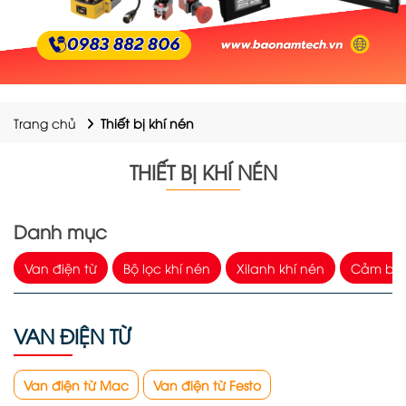
Trang chủ
Thiết bị khí nén
THIẾT BỊ KHÍ NÉN
Danh mục
Van điện từ
Bộ lọc khí nén
Xilanh khí nén
Cảm biến
VAN ĐIỆN TỪ
Van điện từ Mac
Van điện từ Festo