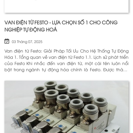
VAN ĐIỆN TỪ FESTO - LỰA CHỌN SỐ 1 CHO CÔNG
NGHIỆP TỰ ĐỘNG HOÁ
03 Tháng 07, 2025
Van điện từ Festo: Giải Pháp Tối Ưu Cho Hệ Thống Tự Động
Hóa 1. Tổng quan về van điện từ Festo 1.1. Lịch sử phát triển
của Festo Khi nhắc đến van điện từ, một cái tên luôn nổi
bật trong ngành tự động hóa chính là Festo. Được thành
lập vào năm 1925 tại Đức, Festo đã trải qua hơn