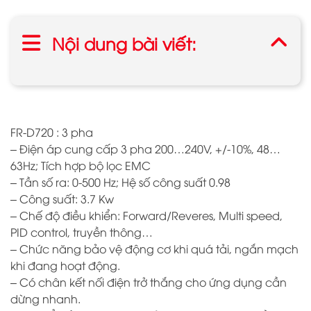
Nội dung bài viết:
FR-D720 : 3 pha
– Điện áp cung cấp 3 pha 200…240V, +/-10%, 48…
63Hz; Tích hợp bộ lọc EMC
– Tần số ra: 0-500 Hz; Hệ số công suất 0.98
– Công suất: 3.7 Kw
– Chế độ điều khiển: Forward/Reveres, Multi speed,
PID control, truyền thông…
– Chức năng bảo vệ động cơ khi quá tải, ngắn mạch
khi đang hoạt động.
– Có chân kết nối điện trở thắng cho ứng dụng cần
dừng nhanh.