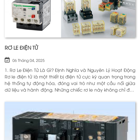
RƠ LE ĐIỆN TỬ
06 Tháng 04, 2025
1. Rơ Le Điện Tử Là Gì? Định Nghĩa và Nguyên Lý Hoạt Động
Rơ le điện tử là một thiết bị điện tử cực kỳ quan trọng trong
hệ thống tự động hóa, đóng vai trò như một cầu nối giữa
dữ liệu và hành động. Những chiếc rơ le này không chỉ đơn
thuần là một công tắc; chúng là những “người bảo vệ”
thông minh giúp điều khiển và giám sát hoạt động của các
thiết bị khác nhau trong môi trường công nghiệp cũng như
trong hộ gia đình. Bằng cách sử dụng công nghệ hiện đại,
rơ le điện tử có khả năng xử lý và phản hồi nhanh chóng,
nhằm nâng cao hiệu suất hoạt động và độ an toàn cho
các hệ thống mà nó kiểm soát. N