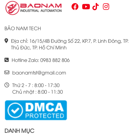
Chính vì vậy, việc nắm vững những thông tin cơ bản về PLC
Omron CJ1W là điều cần thiết cho bất kỳ ai muốn cải thiện
hiệu suất công việc của mình.
BẢO NAM TECH
Địa chỉ: 16/15/4B Đường Số 22, KP.7, P. Linh Đông, TP.
Thủ Đức, TP. Hồ Chí Minh
Hotline Zalo: 0983 882 806
baonamtst@gmail.com
Thứ 2 - 7 : 8:00 - 17:30
Chủ nhật : 8:00 - 11:30
DANH MỤC