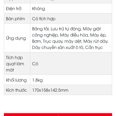
Điện trở
Không
Bàn phím
Có tích hợp
Băng tải, Lưu trữ tự động, Máy giặt
công nghiệp, Máy điều hòa, Máy ép,
Ứng dụng
Bơm, Trục quay, máy dệt, Máy rút dây,
Dây chuyền sản xuất ô tô, Cần trục
Tích hợp
quạt làm
Có
mát
Khối lượng
1.8kg
Kích thước
170x158x142.5mm