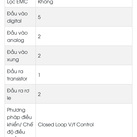
Lọc EMC
Không
Đầu vào
5
digital
Đầu vào
2
analog
Đầu vào
2
xung
Đầu ra
1
transistor
Đầu ra rơ
2
le
Phương
pháp điều
khiển/ Chế
Closed Loop V/f Control
độ điều