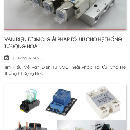
VAN ĐIỆN TỪ SMC: GIẢI PHÁP TỐI ƯU CHO HỆ THỐNG
TỰ ĐỘNG HOÁ
03 Tháng 07, 2025
Tìm Hiểu Về Van Điện Từ SMC: Giải Pháp Tối Ưu Cho Hệ
Thống Tự Động Hoá