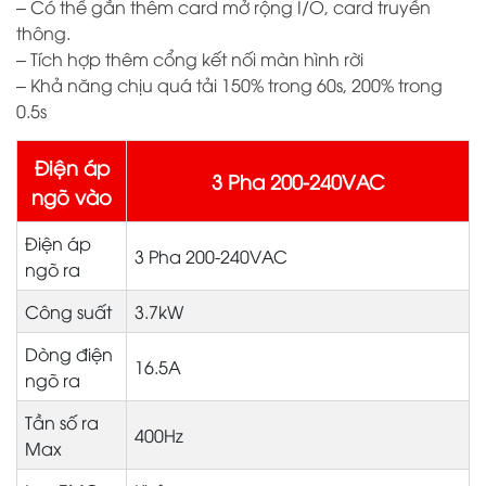
– Có thể gắn thêm card mở rộng I/O, card truyền
thông.
– Tích hợp thêm cổng kết nối màn hình rời
– Khả năng chịu quá tải 150% trong 60s, 200% trong
0.5s
Điện áp
3 Pha 200-240VAC
ngõ vào
Điện áp
3 Pha 200-240VAC
ngõ ra
Công suất
3.7kW
Dòng điện
16.5A
ngõ ra
Tần số ra
400Hz
Max