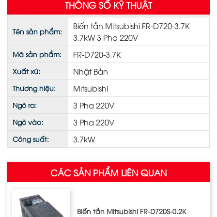
THÔNG SỐ KỸ THUẬT
Biến tần Mitsubishi FR-D720-3.7K
Tên sản phẩm:
3.7kW 3 Pha 220V
FR-D720-3.7K
Mã sản phẩm:
Nhật Bản
Xuất xứ:
Mitsubishi
Thương hiệu:
3 Pha 220V
Ngõ ra:
3 Pha 220V
Ngõ vào:
3.7kW
Công suất:
CÁC SẢN PHẨM LIÊN QUAN
Biến tần Mitsubishi FR-D720S-0.2K