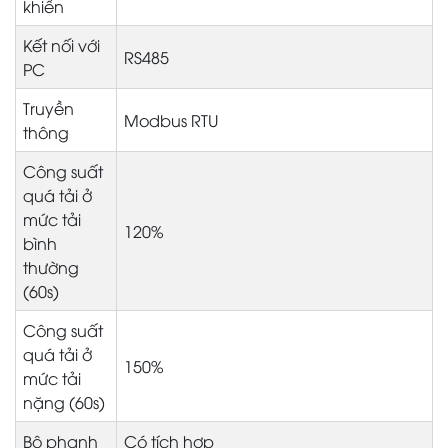
khiển
Kết nối với
RS485
PC
Truyền
Modbus RTU
thông
Công suất
quá tải ở
mức tải
120%
bình
thường
(60s)
Công suất
quá tải ở
150%
mức tải
nặng (60s)
Bộ phanh
Có tích hợp