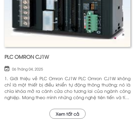
PLC OMRON CJ1W
06 Tháng 04, 2025
1. Giới thiệu về PLC Omron CJ1W PLC Omron CJ1W không
chỉ là một thiết bị điều khiển tự động thông thường; nó là
chìa khóa mở ra cánh cửa cho tương lai của ngành công
nghiệp. Mang theo mình những công nghệ tiên tiến và tính
năng đa dạng, PLC Omron CJ1W đã chứng minh giá trị của
mình qua nhiều năm phục vụ trong nhiều lĩnh vực khác
Xem tất cả
nhau. Với khả năng hoạt động ổn định và hiệu quả, sản
phẩm này đã trở thành lựa chọn hàng đầu cho những ai
tìm kiếm sự tối ưu trong quy trình sản xuất và tự động hóa.