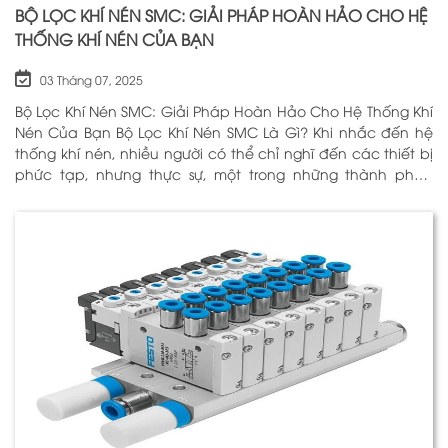
BỘ LỌC KHÍ NÉN SMC: GIẢI PHÁP HOÀN HẢO CHO HỆ
THỐNG KHÍ NÉN CỦA BẠN
03 Tháng 07, 2025
Bộ Lọc Khí Nén SMC: Giải Pháp Hoàn Hảo Cho Hệ Thống Khí
Nén Của Bạn Bộ Lọc Khí Nén SMC Là Gì? Khi nhắc đến hệ
thống khí nén, nhiều người có thể chỉ nghĩ đến các thiết bị
phức tạp, nhưng thực sự, một trong những thành phần
quan trọng nhất để đảm bảo h