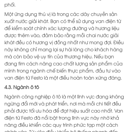
phối.
Một ứng dụng thú vị là trong các dây chuyền sản
xuất nước giải khát. Bạn có thể sử dụng van điện từ
để kiểm soát chính xác lượng đường và hương liệu
được thêm vào, đảm bảo rằng mỗi chai nước giải
khát đều có hương vị đồng nhất như mong đợi. Điều
này không chỉ mang lại sự hài lòng cho khách hàng
mà còn bảo vệ uy tín của thương hiệu. Nếu bạn
đang tìm cách nâng cao chất lượng sản phẩm của
mình trong ngành chế biến thực phẩm, đầu tư vào
van điện từ Festo là một điều hoàn toàn xứng đáng.
4.3. Ngành ô tô
Ngành công nghiệp ô tô là một lĩnh vực đang không
ngừng đổi mới và phát triển, nơi mà mỗi chi tiết đều
phải được tối ưu hóa để đạt hiệu suất cao nhất. Van
điện từ Festo đã nổi bật trong lĩnh vực này nhờ khả
năng điều khiển các quy trình phức tạp một cách
chính xác. Từ việc điều khiển hệ thống phanh đến