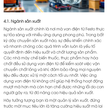
4.1. Ngành sản xuất
Ngành sản xuất chính là nơi mà van điện từ Festo thực
sự tỏa sáng với nhiều ứng dụng phong phú. Trong bất
kỳ dây chuyền sản xuất nào, sự điều khiển chính xác
và nhanh chóng các quá trình vẫn luôn là yếu tố
quyết định đến hiệu suất và chất lượng sản phẩm.
Các nhà máy chế biến thuốc, thực phẩm hay hóa
chất đều sử dụng van điện từ để kiểm soát việc vận
chuyển chất lỏng và khí, đảm bảo rằng mọi nguyên
liệu đều được xử lý một cách tối ưu nhất. Việc ứng
dụng van điện từ không chỉ giúp hệ thống hoạt động
mượt mà hơn mà còn hạn chế được những lỗi do con
người gây ra, từ đó nâng cao hiệu quả sản xuất.
Hãy tưởng tượng bạn là một quản lý sản xuất, đứng
trước một mục tiêu lớn là tăng cường hiệu suất mà lại