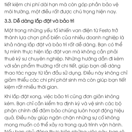
tiết kiệm chi phí dài hạn mà còn góp phần bảo vệ
môi trường, một điều rất được chú trọng hiện nay.
3.3. Dễ dàng lắp đặt và bảo trì
Một trong những yếu tố khiến van điện từ Festo trở
thành lựa chọn phổ biến của nhiều doanh nghiệp là
khả năng lắp đặt và bảo trì rất dễ dàng. Bạn có thể
tự mình thực hiện lắp đặt van mà không cần phải
thuê kỹ sư chuyên nghiệp. Những hướng dẫn đi kèm
với sản phẩm thường rất chi tiết, giúp bạn dễ dàng
thao tác ngay từ lần đầu sử dụng. Điều này không chỉ
giảm thiểu các chi phí phát sinh mà còn giúp bạn tiết
kiệm rất nhiều thời gian.
Khi lắp đặt xong, việc bảo trì cũng đơn giản không
kém. Bạn chỉ cần kiểm tra định kỳ và vệ sinh các bộ
phận chính để đảm bảo chúng luôn hoạt động hiệu
quả. Điều này giúp ngăn chặn những sự cố không
mong muốn có thể xảy ra trong quá trình vận hành.
Nếu bạn chủ động thực hiện những việc này, bạn sẽ