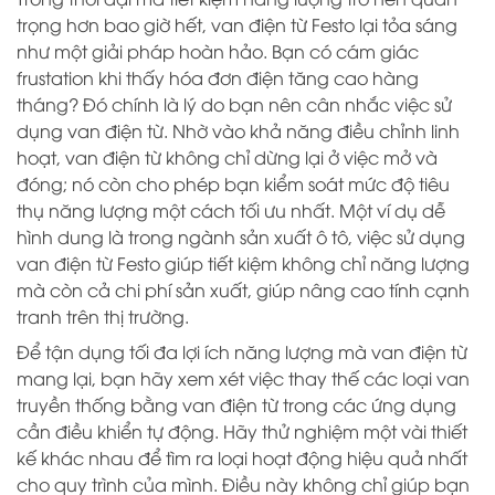
trọng hơn bao giờ hết, van điện từ Festo lại tỏa sáng
như một giải pháp hoàn hảo. Bạn có cám giác
frustation khi thấy hóa đơn điện tăng cao hàng
tháng? Đó chính là lý do bạn nên cân nhắc việc sử
dụng van điện từ. Nhờ vào khả năng điều chỉnh linh
hoạt, van điện từ không chỉ dừng lại ở việc mở và
đóng; nó còn cho phép bạn kiểm soát mức độ tiêu
thụ năng lượng một cách tối ưu nhất. Một ví dụ dễ
hình dung là trong ngành sản xuất ô tô, việc sử dụng
van điện từ Festo giúp tiết kiệm không chỉ năng lượng
mà còn cả chi phí sản xuất, giúp nâng cao tính cạnh
tranh trên thị trường.
Để tận dụng tối đa lợi ích năng lượng mà van điện từ
mang lại, bạn hãy xem xét việc thay thế các loại van
truyền thống bằng van điện từ trong các ứng dụng
cần điều khiển tự động. Hãy thử nghiệm một vài thiết
kế khác nhau để tìm ra loại hoạt động hiệu quả nhất
cho quy trình của mình. Điều này không chỉ giúp bạn