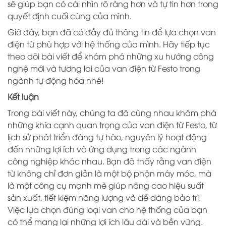
sẽ giúp bạn có cái nhìn rõ ràng hơn và tự tin hơn trong
quyết định cuối cùng của mình.
Giờ đây, bạn đã có đầy đủ thông tin để lựa chọn van
điện từ phù hợp với hệ thống của mình. Hãy tiếp tục
theo dõi bài viết để khám phá những xu hướng công
nghệ mới và tương lai của van điện từ Festo trong
ngành tự động hóa nhé!
Kết luận
Trong bài viết này, chúng ta đã cùng nhau khám phá
những khía cạnh quan trọng của van điện từ Festo, từ
lịch sử phát triển đáng tự hào, nguyên lý hoạt động
đến những lợi ích và ứng dụng trong các ngành
công nghiệp khác nhau. Bạn đã thấy rằng van điện
từ không chỉ đơn giản là một bộ phận máy móc, mà
là một công cụ mạnh mẽ giúp nâng cao hiệu suất
sản xuất, tiết kiệm năng lượng và dễ dàng bảo trì.
Việc lựa chọn đúng loại van cho hệ thống của bạn
có thể mang lại những lợi ích lâu dài và bền vững.