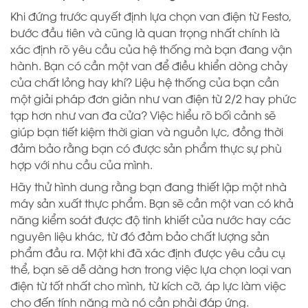
Khi đứng trước quyết định lựa chọn van điện từ Festo,
bước đầu tiên và cũng là quan trọng nhất chính là
xác định rõ yêu cầu của hệ thống mà bạn đang vận
hành. Bạn có cần một van để điều khiển dòng chảy
của chất lỏng hay khí? Liệu hệ thống của bạn cần
một giải pháp đơn giản như van điện từ 2/2 hay phức
tạp hơn như van đa cửa? Việc hiểu rõ bối cảnh sẽ
giúp bạn tiết kiệm thời gian và nguồn lực, đồng thời
đảm bảo rằng bạn có được sản phẩm thực sự phù
hợp với nhu cầu của mình.
Hãy thử hình dung rằng bạn đang thiết lập một nhà
máy sản xuất thực phẩm. Bạn sẽ cần một van có khả
năng kiểm soát được độ tinh khiết của nước hay các
nguyên liệu khác, từ đó đảm bảo chất lượng sản
phẩm đầu ra. Một khi đã xác định được yêu cầu cụ
thể, bạn sẽ dễ dàng hơn trong việc lựa chọn loại van
điện từ tốt nhất cho mình, từ kích cỡ, áp lực làm việc
cho đến tính năng mà nó cần phải đáp ứng.