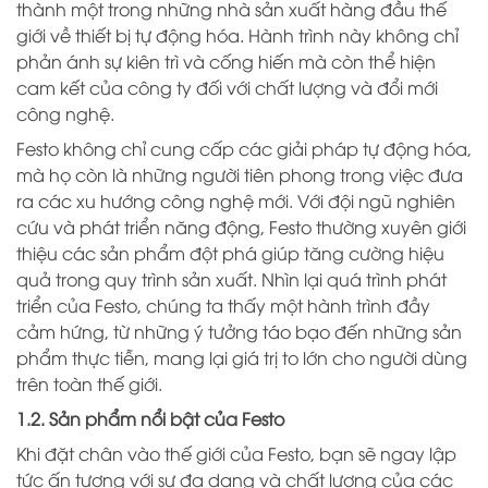
thành một trong những nhà sản xuất hàng đầu thế
giới về thiết bị tự động hóa. Hành trình này không chỉ
phản ánh sự kiên trì và cống hiến mà còn thể hiện
cam kết của công ty đối với chất lượng và đổi mới
công nghệ.
Festo không chỉ cung cấp các giải pháp tự động hóa,
mà họ còn là những người tiên phong trong việc đưa
ra các xu hướng công nghệ mới. Với đội ngũ nghiên
cứu và phát triển năng động, Festo thường xuyên giới
thiệu các sản phẩm đột phá giúp tăng cường hiệu
quả trong quy trình sản xuất. Nhìn lại quá trình phát
triển của Festo, chúng ta thấy một hành trình đầy
cảm hứng, từ những ý tưởng táo bạo đến những sản
phẩm thực tiễn, mang lại giá trị to lớn cho người dùng
trên toàn thế giới.
1.2. Sản phẩm nổi bật của Festo
Khi đặt chân vào thế giới của Festo, bạn sẽ ngay lập
tức ấn tượng với sự đa dạng và chất lượng của các