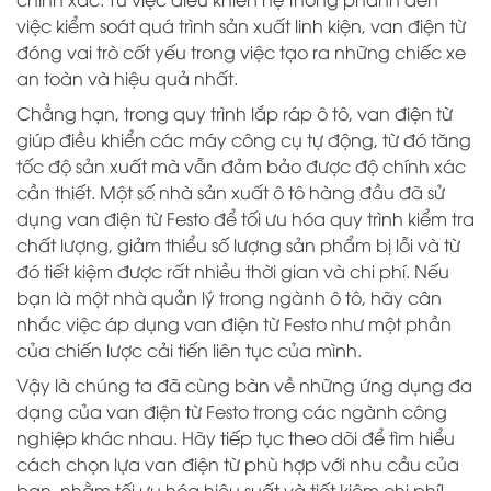
việc kiểm soát quá trình sản xuất linh kiện, van điện từ
đóng vai trò cốt yếu trong việc tạo ra những chiếc xe
an toàn và hiệu quả nhất.
Chẳng hạn, trong quy trình lắp ráp ô tô, van điện từ
giúp điều khiển các máy công cụ tự động, từ đó tăng
tốc độ sản xuất mà vẫn đảm bảo được độ chính xác
cần thiết. Một số nhà sản xuất ô tô hàng đầu đã sử
dụng van điện từ Festo để tối ưu hóa quy trình kiểm tra
chất lượng, giảm thiểu số lượng sản phẩm bị lỗi và từ
đó tiết kiệm được rất nhiều thời gian và chi phí. Nếu
bạn là một nhà quản lý trong ngành ô tô, hãy cân
nhắc việc áp dụng van điện từ Festo như một phần
của chiến lược cải tiến liên tục của mình.
Vậy là chúng ta đã cùng bàn về những ứng dụng đa
dạng của van điện từ Festo trong các ngành công
nghiệp khác nhau. Hãy tiếp tục theo dõi để tìm hiểu
cách chọn lựa van điện từ phù hợp với nhu cầu của
bạn, nhằm tối ưu hóa hiệu suất và tiết kiệm chi phí!