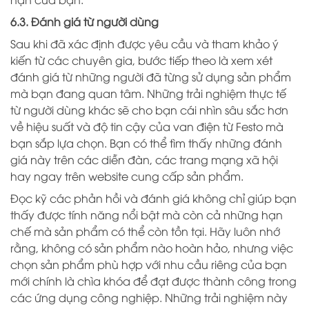
6.3. Đánh giá từ người dùng
Sau khi đã xác định được yêu cầu và tham khảo ý
kiến từ các chuyên gia, bước tiếp theo là xem xét
đánh giá từ những người đã từng sử dụng sản phẩm
mà bạn đang quan tâm. Những trải nghiệm thực tế
từ người dùng khác sẽ cho bạn cái nhìn sâu sắc hơn
về hiệu suất và độ tin cậy của van điện từ Festo mà
bạn sắp lựa chọn. Bạn có thể tìm thấy những đánh
giá này trên các diễn đàn, các trang mạng xã hội
hay ngay trên website cung cấp sản phẩm.
Đọc kỹ các phản hồi và đánh giá không chỉ giúp bạn
thấy được tính năng nổi bật mà còn cả những hạn
chế mà sản phẩm có thể còn tồn tại. Hãy luôn nhớ
rằng, không có sản phẩm nào hoàn hảo, nhưng việc
chọn sản phẩm phù hợp với nhu cầu riêng của bạn
mới chính là chìa khóa để đạt được thành công trong
các ứng dụng công nghiệp. Những trải nghiệm này