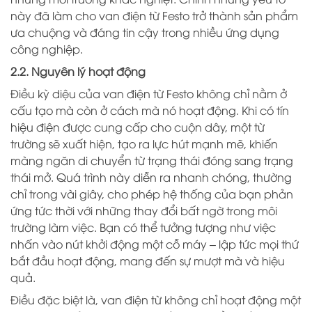
này đã làm cho van điện từ Festo trở thành sản phẩm
ưa chuộng và đáng tin cậy trong nhiều ứng dụng
công nghiệp.
2.2. Nguyên lý hoạt động
Điều kỳ diệu của van điện từ Festo không chỉ nằm ở
cấu tạo mà còn ở cách mà nó hoạt động. Khi có tín
hiệu điện được cung cấp cho cuộn dây, một từ
trường sẽ xuất hiện, tạo ra lực hút mạnh mẽ, khiến
màng ngăn di chuyển từ trạng thái đóng sang trạng
thái mở. Quá trình này diễn ra nhanh chóng, thường
chỉ trong vài giây, cho phép hệ thống của bạn phản
ứng tức thời với những thay đổi bất ngờ trong môi
trường làm việc. Bạn có thể tưởng tượng như việc
nhấn vào nút khởi động một cỗ máy – lập tức mọi thứ
bắt đầu hoạt động, mang đến sự mượt mà và hiệu
quả.
Điều đặc biệt là, van điện từ không chỉ hoạt động một