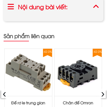
Nội dung bài viết:
Sản phẩm liên quan
0%
-42.0%
-42.0%
‹
›
Đế rơ le trung gian
Chân đế Omron