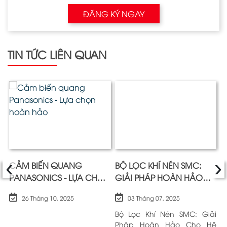
ĐĂNG KÝ NGAY
TIN TỨC LIÊN QUAN
‹
›
CẢM BIẾN QUANG
BỘ LỌC KHÍ NÉN SMC:
V
PANASONICS - LỰA CHỌN
GIẢI PHÁP HOÀN HẢO
C
HOÀN HẢO
CHO HỆ THỐNG KHÍ NÉN
N
26 Tháng 10, 2025
03 Tháng 07, 2025
CỦA BẠN
ẫn
Bộ Lọc Khí Nén SMC: Giải
V
Pháp Hoàn Hảo Cho Hệ
T