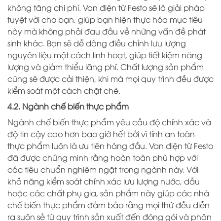
không tăng chi phí. Van điện từ Festo sẽ là giải pháp
tuyệt vời cho bạn, giúp bạn hiện thực hóa mục tiêu
này mà không phải đau đầu về những vấn đề phát
sinh khác. Bạn sẽ dễ dàng điều chỉnh lưu lượng
nguyên liệu một cách linh hoạt, giúp tiết kiệm năng
lượng và giảm thiểu lãng phí. Chất lượng sản phẩm
cũng sẽ được cải thiện, khi mà mọi quy trình đều được
kiểm soát một cách chặt chẽ.
4.2. Ngành chế biến thực phẩm
Ngành chế biến thực phẩm yêu cầu độ chính xác và
độ tin cậy cao hơn bao giờ hết bởi vì tính an toàn
thực phẩm luôn là ưu tiên hàng đầu. Van điện từ Festo
đã được chứng minh rằng hoàn toàn phù hợp với
các tiêu chuẩn nghiêm ngặt trong ngành này. Với
khả năng kiểm soát chính xác lưu lượng nước, dầu
hoặc các chất phụ gia, sản phẩm này giúp các nhà
chế biến thực phẩm đảm bảo rằng mọi thứ đều diễn
ra suôn sẻ từ quy trình sản xuất đến đóng gói và phân