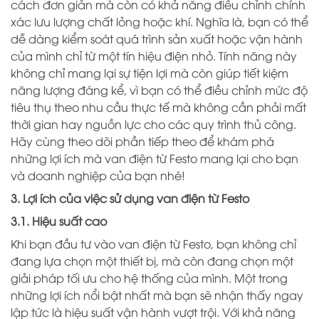
cách đơn giản mà còn có khả năng điều chỉnh chính
xác lưu lượng chất lỏng hoặc khí. Nghĩa là, bạn có thể
dễ dàng kiểm soát quá trình sản xuất hoặc vận hành
của mình chỉ từ một tín hiệu điện nhỏ. Tính năng này
không chỉ mang lại sự tiện lợi mà còn giúp tiết kiệm
năng lượng đáng kể, vì bạn có thể điều chỉnh mức độ
tiêu thụ theo nhu cầu thực tế mà không cần phải mất
thời gian hay nguồn lực cho các quy trình thủ công.
Hãy cùng theo dõi phần tiếp theo để khám phá
những lợi ích mà van điện từ Festo mang lại cho bạn
và doanh nghiệp của bạn nhé!
3. Lợi ích của việc sử dụng van điện từ Festo
3.1. Hiệu suất cao
Khi bạn đầu tư vào van điện từ Festo, bạn không chỉ
đang lựa chọn một thiết bị, mà còn đang chọn một
giải pháp tối ưu cho hệ thống của mình. Một trong
những lợi ích nổi bật nhất mà bạn sẽ nhận thấy ngay
lập tức là hiệu suất vận hành vượt trội. Với khả năng