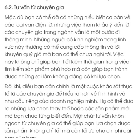
6.2. Tư vấn từ chuyên gia
Mặc dù bạn có thể đã có những hiểu biết cơ bản về
các loại van điện từ, nhưng việc tham khảo ý kiến từ
các chuyên gia trong ngành vẫn là một bước đi
thông minh. Những người có kinh nghiệm trong lĩnh
vực này thường có thể cung cấp thông tin và lời
khuyên quý giá mà bạn có thể chưa nghĩ tới. Việc
này không chỉ giúp bạn tiết kiệm thời gian trong việc
tìm kiếm sản phẩm phù hợp mà còn giúp bạn tránh
được những sai lầm không đáng có khi lựa chọn.
Đôi khi, điều bạn cần chính là một cuộc khảo sát thực
tế từ các chuyên gia để hiểu rõ hơn về tình hình và
nhu cầu riêng của doanh nghiệp mình. Họ có thể đưa
ra những lựa chọn thay thế hoặc các sản phẩm mới
mà bạn chưa từng biết đến. Một chút tư vấn khôn
ngoan từ chuyên gia có thể giúp bạn lựa chọn được
sản phẩm không chỉ tốt mà còn tối ưu cho chi phí dài
hạn của bạn.