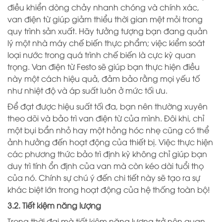
điều khiển dòng chảy nhanh chóng và chính xác,
van điện từ giúp giảm thiểu thời gian mệt mỏi trong
quy trình sản xuất. Hãy tưởng tượng bạn đang quản
lý một nhà máy chế biến thực phẩm; việc kiểm soát
loại nước trong quá trình chế biến là cực kỳ quan
trọng. Van điện từ Festo sẽ giúp bạn thực hiện điều
này một cách hiệu quả, đảm bảo rằng mọi yếu tố
như nhiệt độ và áp suất luôn ở mức tối ưu.
Để đạt được hiệu suất tối đa, bạn nên thường xuyên
theo dõi và bảo trì van điện từ của mình. Đôi khi, chỉ
một bụi bẩn nhỏ hay một hỏng hóc nhẹ cũng có thể
ảnh hưởng đến hoạt động của thiết bị. Việc thực hiện
các phương thức bảo trì định kỳ không chỉ giúp bạn
duy trì tính ổn định của van mà còn kéo dài tuổi thọ
của nó. Chính sự chú ý đến chi tiết này sẽ tạo ra sự
khác biệt lớn trong hoạt động của hệ thống toàn bộ!
3.2. Tiết kiệm năng lượng
Trong thời đại mà tiết kiệm năng lượng trở nên quan