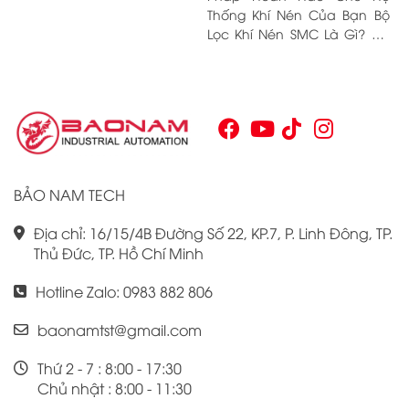
tử
Thống Khí Nén Của Bạn Bộ
Độn
g
Lọc Khí Nén SMC Là Gì? Khi
va
có
nhắc đến hệ thống khí nén,
p
úp
nhiều người có thể chỉ nghĩ
n
vệ
đến các thiết bị phức tạp,
c
ng
nhưng thực sự, một trong
n
ng
những thành phần quan
F
hệ
trọng nhất để đảm bảo h
n
ác
t
hờ
BẢO NAM TECH
ch
ậy
Địa chỉ: 16/15/4B Đường Số 22, KP.7, P. Linh Đông, TP.
nh
Thủ Đức, TP. Hồ Chí Minh
ho
óa
Hotline Zalo: 0983 882 806
ủa
baonamtst@gmail.com
le
u.
Thứ 2 - 7 : 8:00 - 17:30
ới
Chủ nhật : 8:00 - 11:30
ng