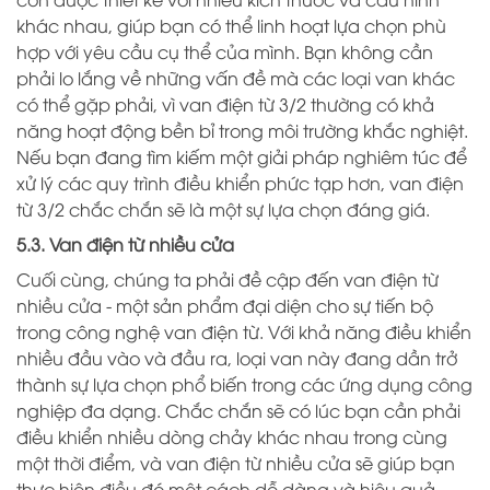
khác nhau, giúp bạn có thể linh hoạt lựa chọn phù
hợp với yêu cầu cụ thể của mình. Bạn không cần
phải lo lắng về những vấn đề mà các loại van khác
có thể gặp phải, vì van điện từ 3/2 thường có khả
năng hoạt động bền bỉ trong môi trường khắc nghiệt.
Nếu bạn đang tìm kiếm một giải pháp nghiêm túc để
xử lý các quy trình điều khiển phức tạp hơn, van điện
từ 3/2 chắc chắn sẽ là một sự lựa chọn đáng giá.
5.3. Van điện từ nhiều cửa
Cuối cùng, chúng ta phải đề cập đến van điện từ
nhiều cửa - một sản phẩm đại diện cho sự tiến bộ
trong công nghệ van điện từ. Với khả năng điều khiển
nhiều đầu vào và đầu ra, loại van này đang dần trở
thành sự lựa chọn phổ biến trong các ứng dụng công
nghiệp đa dạng. Chắc chắn sẽ có lúc bạn cần phải
điều khiển nhiều dòng chảy khác nhau trong cùng
một thời điểm, và van điện từ nhiều cửa sẽ giúp bạn
thực hiện điều đó một cách dễ dàng và hiệu quả.