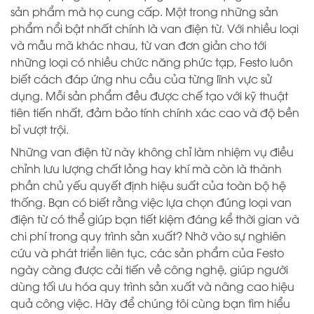
sản phẩm mà họ cung cấp. Một trong những sản
phẩm nổi bật nhất chính là van điện từ. Với nhiều loại
và mẫu mã khác nhau, từ van đơn giản cho tới
những loại có nhiều chức năng phức tạp, Festo luôn
biết cách đáp ứng nhu cầu của từng lĩnh vực sử
dụng. Mỗi sản phẩm đều được chế tạo với kỹ thuật
tiên tiến nhất, đảm bảo tính chính xác cao và độ bền
bỉ vượt trội.
Những van điện từ này không chỉ làm nhiệm vụ điều
chỉnh lưu lượng chất lỏng hay khí mà còn là thành
phần chủ yếu quyết định hiệu suất của toàn bộ hệ
thống. Bạn có biết rằng việc lựa chọn đúng loại van
điện từ có thể giúp bạn tiết kiệm đáng kể thời gian và
chi phí trong quy trình sản xuất? Nhờ vào sự nghiên
cứu và phát triển liên tục, các sản phẩm của Festo
ngày càng được cải tiến về công nghệ, giúp người
dùng tối ưu hóa quy trình sản xuất và nâng cao hiệu
quả công việc. Hãy để chúng tôi cùng bạn tìm hiểu