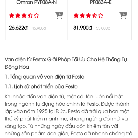
Omron PYF08A‐N
PF083A-E
26.622đ
31.900đ
45.900đ
55.000đ
Van điện từ Festo: Giải Pháp Tối Ưu Cho Hệ Thống Tự
Động Hóa
1. Tổng quan về van điện từ Festo
1.1. Lịch sử phát triển của Festo
Khi nhắc đến van điện từ, một cái tên luôn nổi bật
trong ngành tự động hóa chính là Festo. Được thành
lập vào năm 1925 tại Đức, Festo đã trải qua hơn một
thế kỷ phát triển mạnh mẽ, không ngừng đổi mới và
sáng tạo. Từ những ngày đầu còn khiêm tốn với
những sản phẩm đơn giản, Festo đã nhanh chóng trở