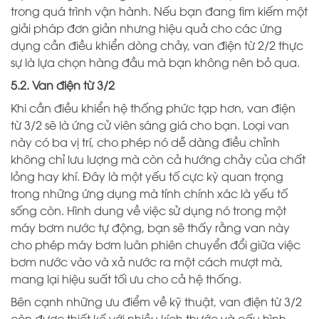
trong quá trình vận hành. Nếu bạn đang tìm kiếm một
giải pháp đơn giản nhưng hiệu quả cho các ứng
dụng cần điều khiển dòng chảy, van điện từ 2/2 thực
sự là lựa chọn hàng đầu mà bạn không nên bỏ qua.
5.2. Van điện từ 3/2
Khi cần điều khiển hệ thống phức tạp hơn, van điện
từ 3/2 sẽ là ứng cử viên sáng giá cho bạn. Loại van
này có ba vị trí, cho phép nó dễ dàng điều chỉnh
không chỉ lưu lượng mà còn cả hướng chảy của chất
lỏng hay khí. Đây là một yếu tố cực kỳ quan trọng
trong những ứng dụng mà tính chính xác là yếu tố
sống còn. Hình dung về việc sử dụng nó trong một
máy bơm nước tự động, bạn sẽ thấy rằng van này
cho phép máy bơm luân phiên chuyển đổi giữa việc
bơm nước vào và xả nước ra một cách mượt mà,
mang lại hiệu suất tối ưu cho cả hệ thống.
Bên cạnh những ưu điểm về kỹ thuật, van điện từ 3/2
còn được thiết kế với nhiều kích thước và cấu hình