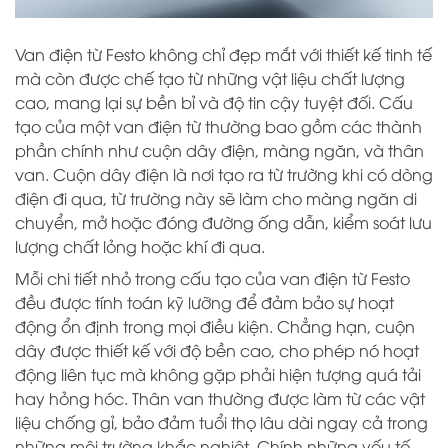
Van điện từ Festo không chỉ đẹp mắt với thiết kế tinh tế
mà còn được chế tạo từ những vật liệu chất lượng
cao, mang lại sự bền bỉ và độ tin cậy tuyệt đối. Cấu
tạo của một van điện từ thường bao gồm các thành
phần chính như cuộn dây điện, màng ngăn, và thân
van. Cuộn dây điện là nơi tạo ra từ trường khi có dòng
điện đi qua, từ trường này sẽ làm cho màng ngăn di
chuyển, mở hoặc đóng đường ống dẫn, kiểm soát lưu
lượng chất lỏng hoặc khí đi qua.
Mỗi chi tiết nhỏ trong cấu tạo của van điện từ Festo
đều được tính toán kỹ lưỡng để đảm bảo sự hoạt
động ổn định trong mọi điều kiện. Chẳng hạn, cuộn
dây được thiết kế với độ bền cao, cho phép nó hoạt
động liên tục mà không gặp phải hiện tượng quá tải
hay hỏng hóc. Thân van thường được làm từ các vật
liệu chống gỉ, bảo đảm tuổi thọ lâu dài ngay cả trong
những môi trường khắc nghiệt. Chính những yếu tố