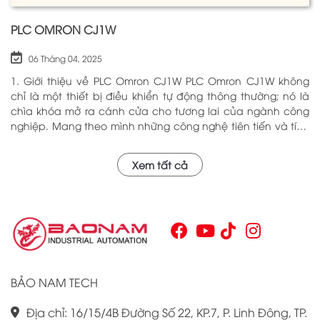
PLC OMRON CJ1W
06 Tháng 04, 2025
1. Giới thiệu về PLC Omron CJ1W PLC Omron CJ1W không
chỉ là một thiết bị điều khiển tự động thông thường; nó là
chìa khóa mở ra cánh cửa cho tương lai của ngành công
nghiệp. Mang theo mình những công nghệ tiên tiến và tính
năng đa dạng, PLC Omron CJ1W đã chứng minh giá trị của
mình qua nhiều năm phục vụ trong nhiều lĩnh vực khác
Xem tất cả
nhau. Với khả năng hoạt động ổn định và hiệu quả, sản
phẩm này đã trở thành lựa chọn hàng đầu cho những ai
tìm kiếm sự tối ưu trong quy trình sản xuất và tự động hóa.
Chính vì vậy, việc nắm vững những thông tin cơ bản về PLC
Omron CJ1W là điều cần thiết cho bất kỳ ai muốn cải thiện
hiệu suất công việc của mình.
BẢO NAM TECH
Địa chỉ: 16/15/4B Đường Số 22, KP.7, P. Linh Đông, TP.