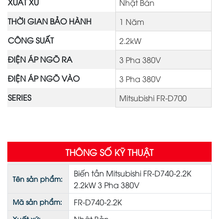
XUẤT XỨ
Nhật Bản
THỜI GIAN BẢO HÀNH
1 Năm
CÔNG SUẤT
2.2kW
ĐIỆN ÁP NGÕ RA
3 Pha 380V
ĐIỆN ÁP NGÕ VÀO
3 Pha 380V
SERIES
Mitsubishi FR-D700
THÔNG SỐ KỸ THUẬT
Biến tần Mitsubishi FR-D740-2.2K
Tên sản phẩm:
2.2kW 3 Pha 380V
FR-D740-2.2K
Mã sản phẩm:
Xuất xứ: