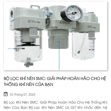
BỘ LỌC KHÍ NÉN SMC: GIẢI PHÁP HOÀN HẢO CHO HỆ
THỐNG KHÍ NÉN CỦA BẠN
03 Tháng 07, 2025
Bộ Lọc Khí Nén SMC: Giải Pháp Hoàn Hảo Cho Hệ Thống Khí
Nén Của Bạn Bộ Lọc Khí Nén SMC Là Gì? Khi nhắc đến hệ