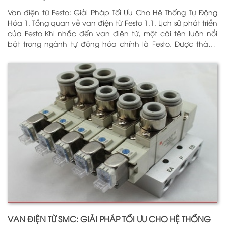
Van điện từ Festo: Giải Pháp Tối Ưu Cho Hệ Thống Tự Động
Hóa 1. Tổng quan về van điện từ Festo 1.1. Lịch sử phát triển
của Festo Khi nhắc đến van điện từ, một cái tên luôn nổi
bật trong ngành tự động hóa chính là Festo. Được thành
lập vào năm 1925 tại Đức, Festo đã trải qua hơn
VAN ĐIỆN TỪ SMC: GIẢI PHÁP TỐI ƯU CHO HỆ THỐNG