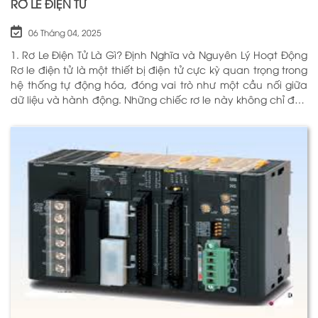
RƠ LE ĐIỆN TỬ
06 Tháng 04, 2025
1. Rơ Le Điện Tử Là Gì? Định Nghĩa và Nguyên Lý Hoạt Động
Rơ le điện tử là một thiết bị điện tử cực kỳ quan trọng trong
hệ thống tự động hóa, đóng vai trò như một cầu nối giữa
dữ liệu và hành động. Những chiếc rơ le này không chỉ đơn
thuần là một công tắc; chúng là những “người bảo vệ”
thông minh giúp điều khiển và giám sát hoạt động của các
thiết bị khác nhau trong môi trường công nghiệp cũng như
trong hộ gia đình. Bằng cách sử dụng công nghệ hiện đại,
rơ le điện tử có khả năng xử lý và phản hồi nhanh chóng,
nhằm nâng cao hiệu suất hoạt động và độ an toàn cho
các hệ thống mà nó kiểm soát. N