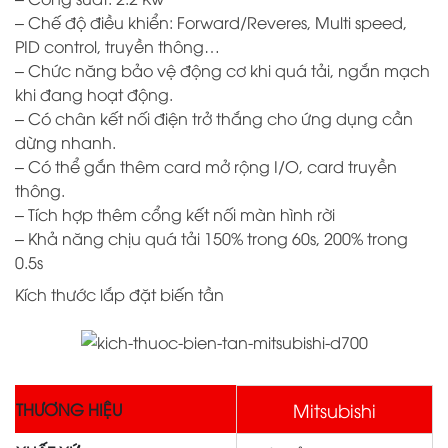
– Chế độ điều khiển: Forward/Reveres, Multi speed,
PID control, truyền thông…
– Chức năng bảo vệ động cơ khi quá tải, ngắn mạch
khi đang hoạt động.
– Có chân kết nối điện trở thắng cho ứng dụng cần
dừng nhanh.
– Có thể gắn thêm card mở rộng I/O, card truyền
thông.
– Tích hợp thêm cổng kết nối màn hình rời
– Khả năng chịu quá tải 150% trong 60s, 200% trong
0.5s
Kích thước lắp đặt biến tần
Mitsubishi
THƯƠNG HIỆU