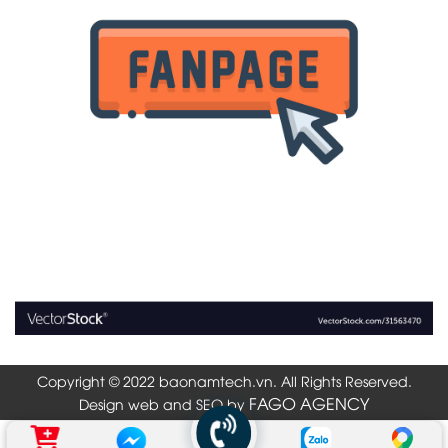
Copyright © 2022 baonamtech.vn. All Rights Reserved.
FAGO AGENCY
Design web and SEO by