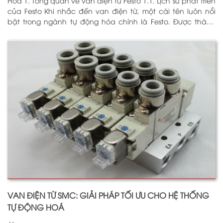
Hóa 1. Tổng quan về van điện từ Festo 1.1. Lịch sử phát triển
của Festo Khi nhắc đến van điện từ, một cái tên luôn nổi
bật trong ngành tự động hóa chính là Festo. Được thành
lập vào năm 1925 tại Đức, Festo đã trải qua hơn
VAN ĐIỆN TỪ SMC: GIẢI PHÁP TỐI ƯU CHO HỆ THỐNG
TỰ ĐỘNG HOÁ