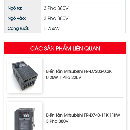
3 Pha 380V
Ngõ ra:
3 Pha 380V
Ngõ vào:
0.75kW
Công suất:
CÁC SẢN PHẨM LIÊN QUAN
Biến tần Mitsubishi FR-D720S-0.2K
0.2kW 1 Pha 220V
Biến tần Mitsubishi FR-D740-11K 11kW
3 Pha 380V