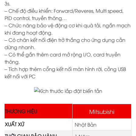
3s.
– Chế độ điều khiển: Forward/Reveres, Multi speed,
PID control, truyền thông…
– Chức năng bảo vệ động cơ khi quá tải, ngắn mạch
khi đang hoạt động.
– Có chân kết nối điện trở thắng cho ứng dụng cần
dừng nhanh.
– Có thể gắn thêm card mở rộng I/O, card truyền
thông.
– Tích hợp thêm cổng kết nối màn hình rời, cồng USB
kết nối với PC
Mitsubishi
THƯƠNG HIỆU
XUẤT XỨ
Nhật Bản
THỜI GIAN BẢO HÀNH