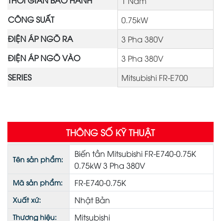
1 Năm
CÔNG SUẤT
0.75kW
ĐIỆN ÁP NGÕ RA
3 Pha 380V
ĐIỆN ÁP NGÕ VÀO
3 Pha 380V
SERIES
Mitsubishi FR-E700
THÔNG SỐ KỸ THUẬT
Biến tần Mitsubishi FR-E740-0.75K
Tên sản phẩm:
0.75kW 3 Pha 380V
FR-E740-0.75K
Mã sản phẩm:
Nhật Bản
Xuất xứ:
Mitsubishi
Thương hiệu: