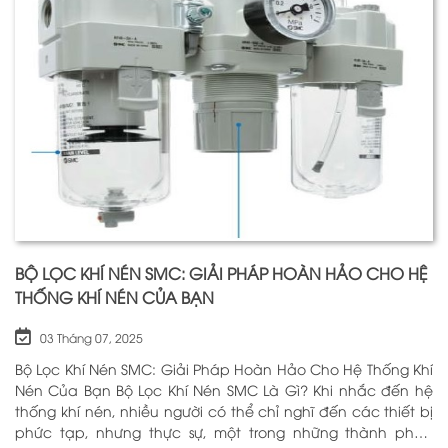
BỘ LỌC KHÍ NÉN SMC: GIẢI PHÁP HOÀN HẢO CHO HỆ
THỐNG KHÍ NÉN CỦA BẠN
03 Tháng 07, 2025
Bộ Lọc Khí Nén SMC: Giải Pháp Hoàn Hảo Cho Hệ Thống Khí
Nén Của Bạn Bộ Lọc Khí Nén SMC Là Gì? Khi nhắc đến hệ
thống khí nén, nhiều người có thể chỉ nghĩ đến các thiết bị
phức tạp, nhưng thực sự, một trong những thành phần