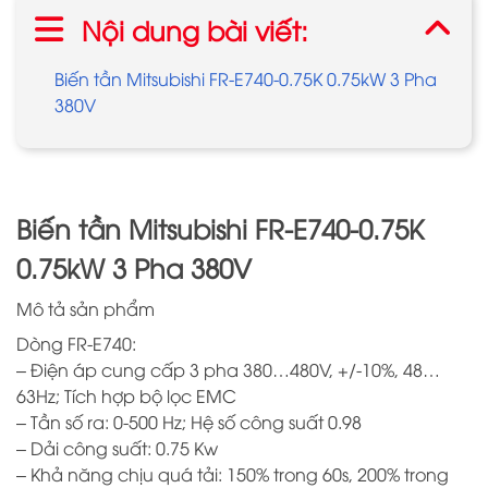
Nội dung bài viết:
Biến tần Mitsubishi FR-E740-0.75K 0.75kW 3 Pha
380V
Biến tần Mitsubishi FR-E740-0.75K
0.75kW 3 Pha 380V
Mô tả sản phẩm
Dòng FR-E740:
– Điện áp cung cấp 3 pha 380…480V, +/-10%, 48…
63Hz; Tích hợp bộ lọc EMC
– Tần số ra: 0-500 Hz; Hệ số công suất 0.98
– Dải công suất: 0.75 Kw
– Khả năng chịu quá tải: 150% trong 60s, 200% trong