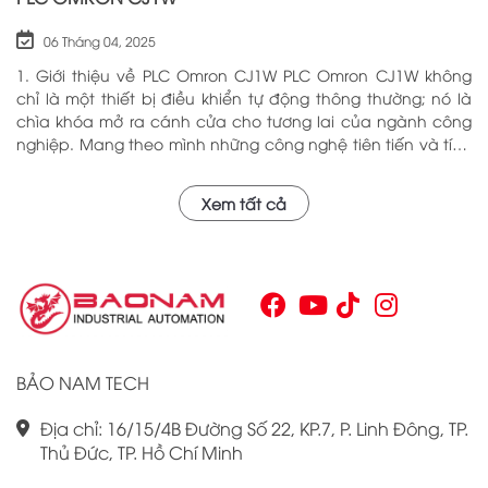
06 Tháng 04, 2025
1. Giới thiệu về PLC Omron CJ1W PLC Omron CJ1W không
chỉ là một thiết bị điều khiển tự động thông thường; nó là
chìa khóa mở ra cánh cửa cho tương lai của ngành công
nghiệp. Mang theo mình những công nghệ tiên tiến và tính
năng đa dạng, PLC Omron CJ1W đã chứng minh giá trị của
mình qua nhiều năm phục vụ trong nhiều lĩnh vực khác
Xem tất cả
nhau. Với khả năng hoạt động ổn định và hiệu quả, sản
phẩm này đã trở thành lựa chọn hàng đầu cho những ai
tìm kiếm sự tối ưu trong quy trình sản xuất và tự động hóa.
Chính vì vậy, việc nắm vững những thông tin cơ bản về PLC
Omron CJ1W là điều cần thiết cho bất kỳ ai muốn cải thiện
hiệu suất công việc của mình.
BẢO NAM TECH
Địa chỉ: 16/15/4B Đường Số 22, KP.7, P. Linh Đông, TP.
Thủ Đức, TP. Hồ Chí Minh