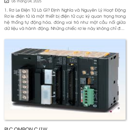
06 Tháng 04, 2025
1. Rơ Le Điện Tử Là Gì? Định Nghĩa và Nguyên Lý Hoạt Động
Rơ le điện tử là một thiết bị điện tử cực kỳ quan trọng trong
hệ thống tự động hóa, đóng vai trò như một cầu nối giữa
dữ liệu và hành động. Những chiếc rơ le này không chỉ đơn
thuần là một công tắc; chúng là những “người bảo vệ”
thông minh giúp điều khiển và giám sát hoạt động của các
thiết bị khác nhau trong môi trường công nghiệp cũng như
trong hộ gia đình. Bằng cách sử dụng công nghệ hiện đại,
rơ le điện tử có khả năng xử lý và phản hồi nhanh chóng,
nhằm nâng cao hiệu suất hoạt động và độ an toàn cho
các hệ thống mà nó kiểm soát. N
PLC OMRON CJ1W