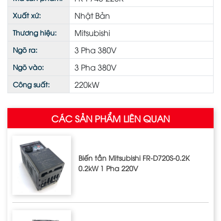
Nhật Bản
Xuất xứ:
Mitsubishi
Thương hiệu:
3 Pha 380V
Ngõ ra:
3 Pha 380V
Ngõ vào:
220kW
Công suất:
CÁC SẢN PHẨM LIÊN QUAN
Biến tần Mitsubishi FR-D720S-0.2K
0.2kW 1 Pha 220V