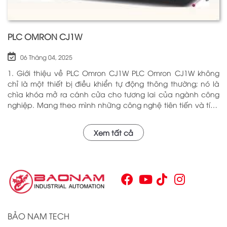
PLC OMRON CJ1W
06 Tháng 04, 2025
1. Giới thiệu về PLC Omron CJ1W PLC Omron CJ1W không
chỉ là một thiết bị điều khiển tự động thông thường; nó là
chìa khóa mở ra cánh cửa cho tương lai của ngành công
nghiệp. Mang theo mình những công nghệ tiên tiến và tính
năng đa dạng, PLC Omron CJ1W đã chứng minh giá trị của
mình qua nhiều năm phục vụ trong nhiều lĩnh vực khác
Xem tất cả
nhau. Với khả năng hoạt động ổn định và hiệu quả, sản
phẩm này đã trở thành lựa chọn hàng đầu cho những ai
tìm kiếm sự tối ưu trong quy trình sản xuất và tự động hóa.
Chính vì vậy, việc nắm vững những thông tin cơ bản về PLC
Omron CJ1W là điều cần thiết cho bất kỳ ai muốn cải thiện
hiệu suất công việc của mình.
BẢO NAM TECH