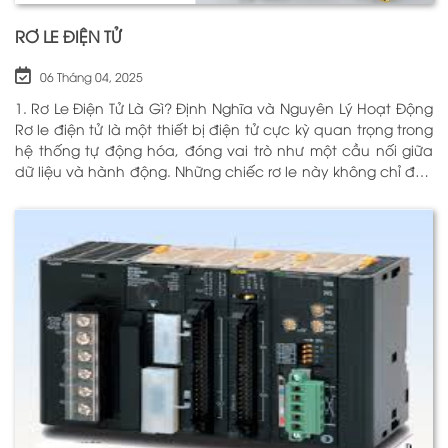
RƠ LE ĐIỆN TỬ
06 Tháng 04, 2025
1. Rơ Le Điện Tử Là Gì? Định Nghĩa và Nguyên Lý Hoạt Động
Rơ le điện tử là một thiết bị điện tử cực kỳ quan trọng trong
hệ thống tự động hóa, đóng vai trò như một cầu nối giữa
dữ liệu và hành động. Những chiếc rơ le này không chỉ đơn
thuần là một công tắc; chúng là những “người bảo vệ”
thông minh giúp điều khiển và giám sát hoạt động của các
thiết bị khác nhau trong môi trường công nghiệp cũng như
trong hộ gia đình. Bằng cách sử dụng công nghệ hiện đại,
rơ le điện tử có khả năng xử lý và phản hồi nhanh chóng,
nhằm nâng cao hiệu suất hoạt động và độ an toàn cho
các hệ thống mà nó kiểm soát. N