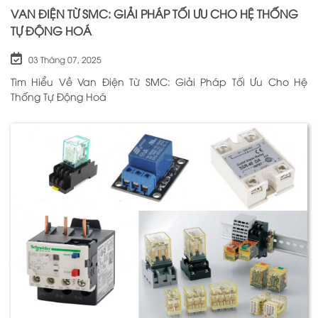
VAN ĐIỆN TỪ SMC: GIẢI PHÁP TỐI ƯU CHO HỆ THỐNG
TỰ ĐỘNG HOÁ
03 Tháng 07, 2025
Tìm Hiểu Về Van Điện Từ SMC: Giải Pháp Tối Ưu Cho Hệ
Thống Tự Động Hoá