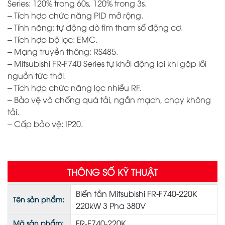
Series: 120% trong 60s, 120% trong 3s.
– Tích hợp chức năng PID mở rộng.
– Tính năng: tự động dò tìm tham số động cơ.
– Tích hợp bộ lọc: EMC.
– Mạng truyền thông: RS485.
– Mitsubishi FR-F740 Series tự khởi động lại khi gặp lỗi
nguồn tức thời.
– Tích hợp chức năng lọc nhiễu RF.
– Bảo vệ và chống quá tải, ngắn mạch, chạy không
tải.
– Cấp bảo vệ: IP20.
THÔNG SỐ KỸ THUẬT
Biến tần Mitsubishi FR-F740-220K
Tên sản phẩm:
220kW 3 Pha 380V
FR-F740-220K
Mã sản phẩm: