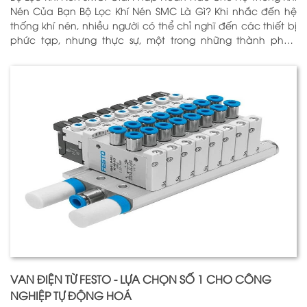
Nén Của Bạn Bộ Lọc Khí Nén SMC Là Gì? Khi nhắc đến hệ
thống khí nén, nhiều người có thể chỉ nghĩ đến các thiết bị
phức tạp, nhưng thực sự, một trong những thành phần
quan trọng nhất để đảm bảo h
VAN ĐIỆN TỪ FESTO - LỰA CHỌN SỐ 1 CHO CÔNG
NGHIỆP TỰ ĐỘNG HOÁ