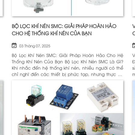
BỘ LỌC KHÍ NÉN SMC: GIẢI PHÁP HOÀN HẢO
V
CHO HỆ THỐNG KHÍ NÉN CỦA BẠN
03 Tháng 07, 2025
Bộ Lọc Khí Nén SMC: Giải Pháp Hoàn Hảo Cho Hệ
V
Thống Khí Nén Của Bạn Bộ Lọc Khí Nén SMC Là Gì?
Động H
Khi nhắc đến hệ thống khí nén, nhiều người có thể
sử
chỉ nghĩ đến các thiết bị phức tạp, nhưng thực sự,
m
một trong những thành phần quan trọng nhất để
c
đảm bảo h
Đ