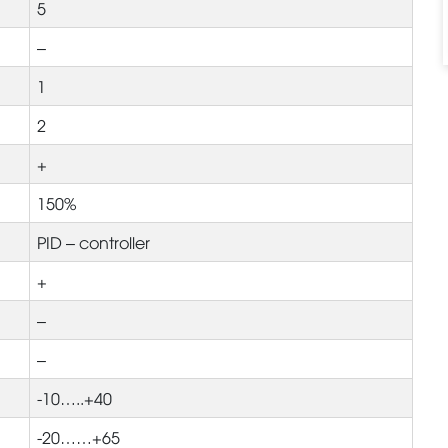
5
–
1
2
+
150%
PID – controller
+
–
–
-10…..+40
-20……+65