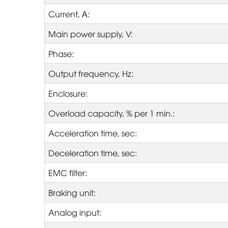
Current, А:
Main power supply, V:
Phase:
Output frequency, Hz:
Enclosure:
Overload capacity, % per 1 min.:
Acceleration time, sec:
Deceleration time, sec:
EMC filter:
Braking unit:
Analog input: