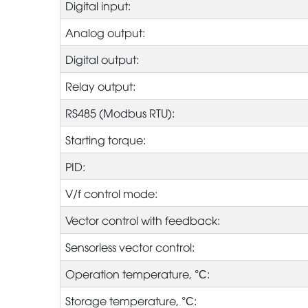
Digital input:
Analog output:
Digital output:
Relay output:
RS485 (Modbus RTU):
Starting torque:
PID:
V/f control mode:
Vector control with feedback:
Sensorless vector control:
Operation temperature, °С:
Storage temperature, °С: