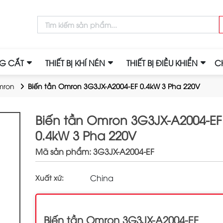
NG CẮT
THIẾT BỊ KHÍ NÉN
THIẾT BỊ ĐIỀU KHIỂN
C
mron
Biến tần Omron 3G3JX-A2004-EF 0.4kW 3 Pha 220V
Biến tần Omron 3G3JX-A2004-EF
0.4kW 3 Pha 220V
Mã sản phẩm: 3G3JX-A2004-EF
China
Xuất xứ:
Biến tần Omron 3G3JX-A2004-EF