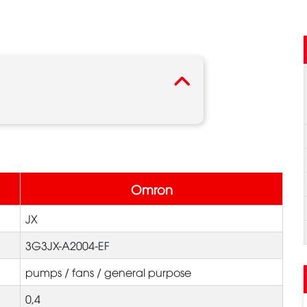
Omron
JX
3G3JX-A2004-EF
pumps / fans / general purpose
0,4