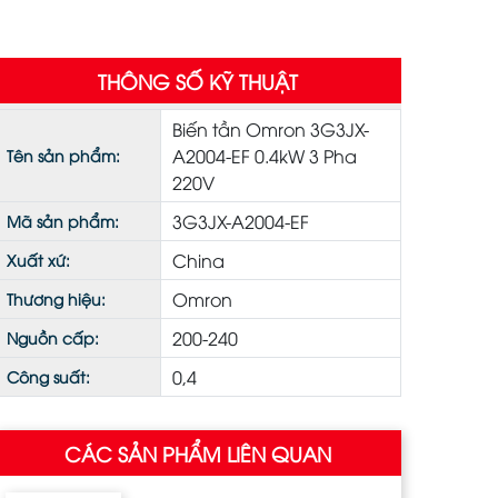
THÔNG SỐ KỸ THUẬT
Biến tần Omron 3G3JX-
A2004-EF 0.4kW 3 Pha
Tên sản phẩm:
220V
3G3JX-A2004-EF
Mã sản phẩm:
China
Xuất xứ:
Omron
Thương hiệu:
200-240
Nguồn cấp:
0,4
Công suất:
CÁC SẢN PHẨM LIÊN QUAN