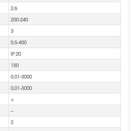
2.6
200-240
3
0,5-400
IP 20
150
0,01-3000
0,01-3000
+
–
2