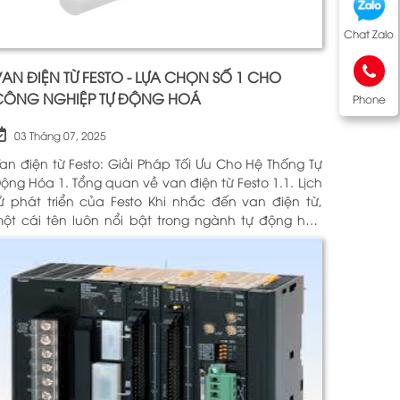
Chat Zalo
AN ĐIỆN TỪ FESTO - LỰA CHỌN SỐ 1 CHO
CÔNG NGHIỆP TỰ ĐỘNG HOÁ
Phone
03 Tháng 07, 2025
an điện từ Festo: Giải Pháp Tối Ưu Cho Hệ Thống Tự
óa 1. Tổng quan về van điện từ Festo 1.1. Lịch
 phát triển của Festo Khi nhắc đến van điện từ,
ột cái tên luôn nổi bật trong ngành tự động hóa
hính là Festo. Được thành lập vào năm 1925 tại
ức, Festo đã trải qua hơn