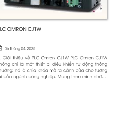
PLC OMRON CJ1W
06 Tháng 04, 2025
. Giới thiệu về PLC Omron CJ1W PLC Omron CJ1W
hông chỉ là một thiết bị điều khiển tự động thông
hường; nó là chìa khóa mở ra cánh cửa cho tương
ai của ngành công nghiệp. Mang theo mình những
ông nghệ tiên tiến và tính năng đa dạng, PLC
mron CJ1W đã chứng minh giá trị của mình qua
hiều năm phục vụ trong nhiều lĩnh vực khác nhau.
ới khả năng hoạt động ổn định và hiệu quả, sản
hẩm này đã trở thành lựa chọn hàng đầu cho
hững ai tìm kiếm sự tối ưu trong quy trình sản xuất
à tự động hóa. Chính vì vậy, việc nắm vững những
hông tin cơ bản về PLC Omron CJ1W là điều cần
hiết cho bất kỳ ai muốn cải thiện hiệu suất công