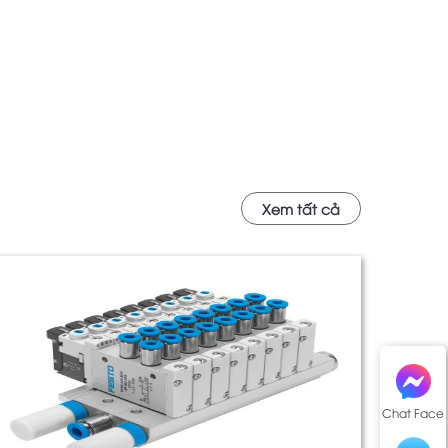
Xem tất cả
Chat Face