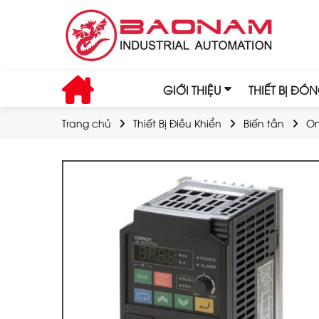
GIỚI THIỆU
THIẾT BỊ ĐÓ
Trang chủ
Thiết Bị Điều Khiển
Biến tần
O