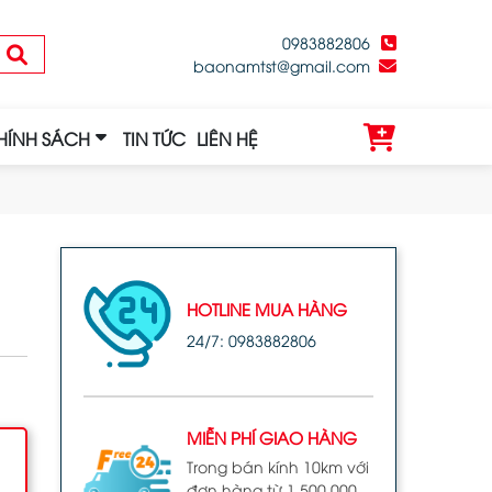
0983882806
baonamtst@gmail.com
HÍNH SÁCH
TIN TỨC
LIÊN HỆ
HOTLINE MUA HÀNG
24/7: 0983882806
MIỄN PHÍ GIAO HÀNG
Trong bán kính 10km với
đơn hàng từ 1.500.000