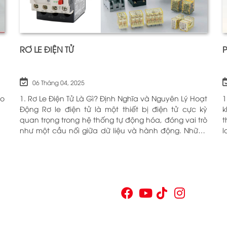
RƠ LE ĐIỆN TỬ
06 Tháng 04, 2025
ho
1. Rơ Le Điện Tử Là Gì? Định Nghĩa và Nguyên Lý Hoạt
1
Động Rơ le điện tử là một thiết bị điện tử cực kỳ
k
quan trọng trong hệ thống tự động hóa, đóng vai trò
t
như một cầu nối giữa dữ liệu và hành động. Những
l
chiếc rơ le này không chỉ đơn thuần là một công
c
tắc; chúng là những “người bảo vệ” thông minh
O
giúp điều khiển và giám sát hoạt động của các thiết
n
bị khác nhau trong môi trường công nghiệp cũng
V
như trong hộ gia đình. Bằng cách sử dụng công
p
nghệ hiện đại, rơ le điện tử có khả năng xử lý và
n
phản hồi nhanh chóng, nhằm nâng cao hiệu suất
v
hoạt động và độ an toàn cho các hệ thống mà nó
t
kiểm soát. N
t