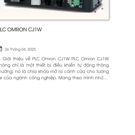
PLC OMRON CJ1W
06 Tháng 04, 2025
. Giới thiệu về PLC Omron CJ1W PLC Omron CJ1W
hông chỉ là một thiết bị điều khiển tự động thông
hường; nó là chìa khóa mở ra cánh cửa cho tương
ai của ngành công nghiệp. Mang theo mình những
ông nghệ tiên tiến và tính năng đa dạng, PLC
mron CJ1W đã chứng minh giá trị của mình qua
hiều năm phục vụ trong nhiều lĩnh vực khác nhau.
ới khả năng hoạt động ổn định và hiệu quả, sản
hẩm này đã trở thành lựa chọn hàng đầu cho
hững ai tìm kiếm sự tối ưu trong quy trình sản xuất
à tự động hóa. Chính vì vậy, việc nắm vững những
hông tin cơ bản về PLC Omron CJ1W là điều cần
hiết cho bất kỳ ai muốn cải thiện hiệu suất công