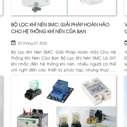
BỘ LỌC KHÍ NÉN SMC: GIẢI PHÁP HOÀN HẢO
V
CHO HỆ THỐNG KHÍ NÉN CỦA BẠN
03 Tháng 07, 2025
Bộ Lọc Khí Nén SMC: Giải Pháp Hoàn Hảo Cho Hệ
V
Thống Khí Nén Của Bạn Bộ Lọc Khí Nén SMC Là Gì?
Động H
Khi nhắc đến hệ thống khí nén, nhiều người có thể
sử
chỉ nghĩ đến các thiết bị phức tạp, nhưng thực sự,
m
một trong những thành phần quan trọng nhất để
c
đảm bảo h
Đ