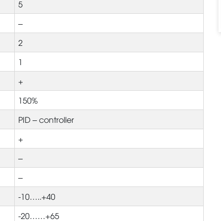
5
–
2
1
+
150%
PID – controller
+
–
–
-10…..+40
-20……+65