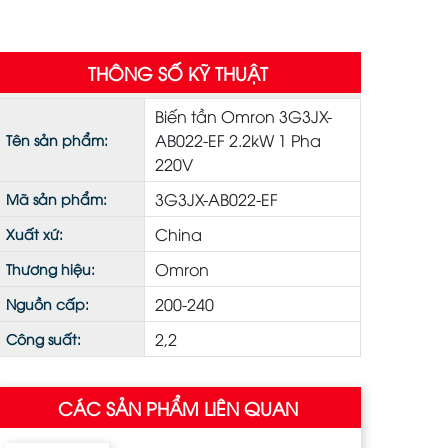
THÔNG SỐ KỸ THUẬT
Biến tần Omron 3G3JX-
AB022-EF 2.2kW 1 Pha
Tên sản phẩm:
220V
3G3JX-AB022-EF
Mã sản phẩm:
China
Xuất xứ:
Omron
Thương hiệu:
200-240
Nguồn cấp:
2,2
Công suất:
CÁC SẢN PHẨM LIÊN QUAN