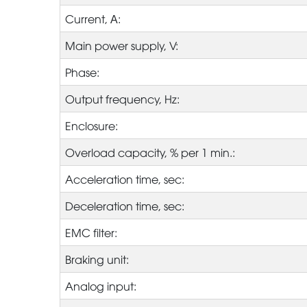
Current, А:
Main power supply, V:
Phase:
Output frequency, Hz:
Enclosure:
Overload capacity, % per 1 min.:
Acceleration time, sec:
Deceleration time, sec:
EMC filter:
Braking unit:
Analog input: