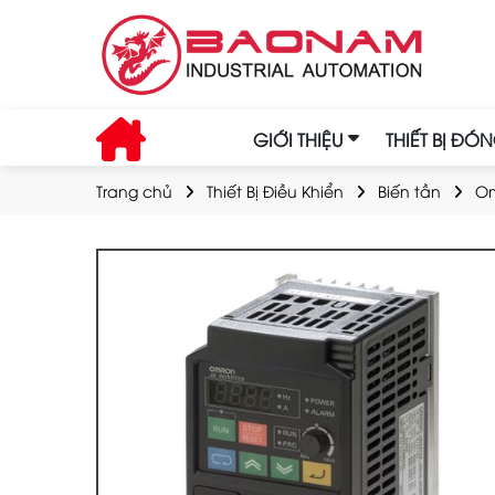
GIỚI THIỆU
THIẾT BỊ ĐÓ
Trang chủ
Thiết Bị Điều Khiển
Biến tần
O