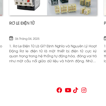
RƠ LE ĐIỆN TỬ
06 Tháng 04, 2025
ho
1. Rơ Le Điện Tử Là Gì? Định Nghĩa và Nguyên Lý Hoạt
1
Động Rơ le điện tử là một thiết bị điện tử cực kỳ
k
quan trọng trong hệ thống tự động hóa, đóng vai trò
t
như một cầu nối giữa dữ liệu và hành động. Những
l
chiếc rơ le này không chỉ đơn thuần là một công
c
tắc; chúng là những “người bảo vệ” thông minh
O
giúp điều khiển và giám sát hoạt động của các thiết
n
bị khác nhau trong môi trường công nghiệp cũng
V
như trong hộ gia đình. Bằng cách sử dụng công
p
nghệ hiện đại, rơ le điện tử có khả năng xử lý và
n
phản hồi nhanh chóng, nhằm nâng cao hiệu suất
v
hoạt động và độ an toàn cho các hệ thống mà nó
t
kiểm soát. N
t