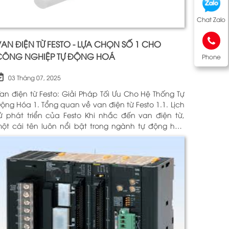
Chat Zalo
AN ĐIỆN TỪ FESTO - LỰA CHỌN SỐ 1 CHO
CÔNG NGHIỆP TỰ ĐỘNG HOÁ
Phone
03 Tháng 07, 2025
an điện từ Festo: Giải Pháp Tối Ưu Cho Hệ Thống Tự
óa 1. Tổng quan về van điện từ Festo 1.1. Lịch
 phát triển của Festo Khi nhắc đến van điện từ,
ột cái tên luôn nổi bật trong ngành tự động hóa
hính là Festo. Được thành lập vào năm 1925 tại
ức, Festo đã trải qua hơn