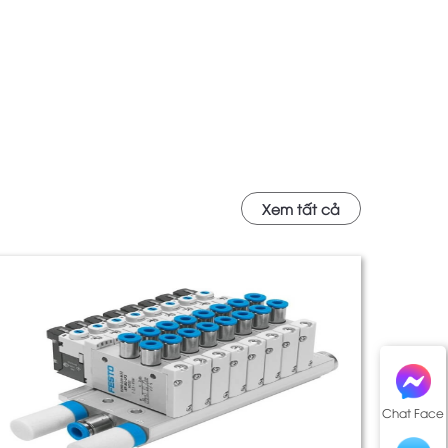
Xem tất cả
Chat Face