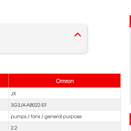
Omron
JX
3G3JX-AB022-EF
pumps / fans / general purpose
2,2