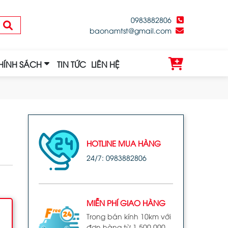
0983882806
baonamtst@gmail.com
HÍNH SÁCH
TIN TỨC
LIÊN HỆ
HOTLINE MUA HÀNG
24/7: 0983882806
MIỄN PHÍ GIAO HÀNG
Trong bán kính 10km với
đơn hàng từ 1.500.000