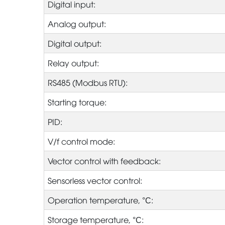
Digital input:
Analog output:
Digital output:
Relay output:
RS485 (Modbus RTU):
Starting torque:
PID:
V/f control mode:
Vector control with feedback:
Sensorless vector control:
Operation temperature, °С:
Storage temperature, °С: