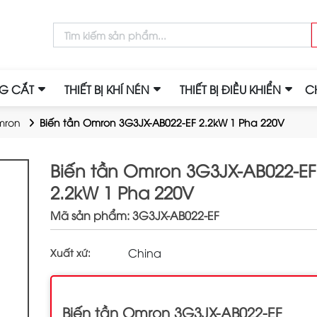
NG CẮT
THIẾT BỊ KHÍ NÉN
THIẾT BỊ ĐIỀU KHIỂN
C
mron
Biến tần Omron 3G3JX-AB022-EF 2.2kW 1 Pha 220V
Biến tần Omron 3G3JX-AB022-EF
2.2kW 1 Pha 220V
Mã sản phẩm: 3G3JX-AB022-EF
China
Xuất xứ:
Biến tần Omron 3G3JX-AB022-EF