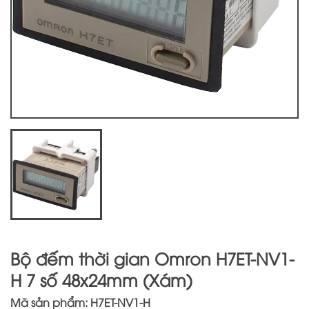
Bộ đếm thời gian Omron H7ET-NV1-
H 7 số 48x24mm (Xám)
Mã sản phẩm: H7ET-NV1-H