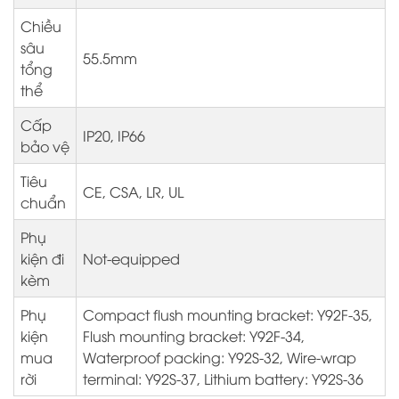
Chiều
sâu
55.5mm
tổng
thể
Cấp
IP20, IP66
bảo vệ
Tiêu
CE, CSA, LR, UL
chuẩn
Phụ
kiện đi
Not-equipped
kèm
Phụ
Compact flush mounting bracket: Y92F-35,
kiện
Flush mounting bracket: Y92F-34,
mua
Waterproof packing: Y92S-32, Wire-wrap
rời
terminal: Y92S-37, Lithium battery: Y92S-36