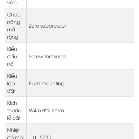
vào
Chức
năng
Zero suppression
mở
rộng
Kiểu
đấu
Screw terminals
nối
Kiểu
lắp
Flush mounting
đặt
Kích
thước
W45xH22.2mm
lỗ cắt
Nhiệt
độ môi
-10...55°C