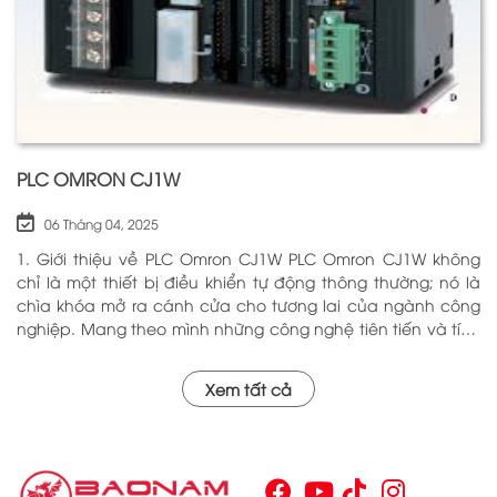
PLC OMRON CJ1W
06 Tháng 04, 2025
1. Giới thiệu về PLC Omron CJ1W PLC Omron CJ1W không
chỉ là một thiết bị điều khiển tự động thông thường; nó là
chìa khóa mở ra cánh cửa cho tương lai của ngành công
nghiệp. Mang theo mình những công nghệ tiên tiến và tính
năng đa dạng, PLC Omron CJ1W đã chứng minh giá trị của
mình qua nhiều năm phục vụ trong nhiều lĩnh vực khác
Xem tất cả
nhau. Với khả năng hoạt động ổn định và hiệu quả, sản
phẩm này đã trở thành lựa chọn hàng đầu cho những ai
tìm kiếm sự tối ưu trong quy trình sản xuất và tự động hóa.
Chính vì vậy, việc nắm vững những thông tin cơ bản về PLC
Omron CJ1W là điều cần thiết cho bất kỳ ai muốn cải thiện