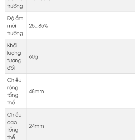
trường
Độ ẩm
môi
25...85%
trường
Khối
lượng
60g
tương
đối
Chiều
rộng
48mm
tổng
thể
Chiều
cao
24mm
tổng
thể