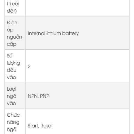
trị cài
đặt)
Điện
áp
Internal lithium battery
nguồn
cấp
Số
lượng
2
đầu
vào
Loại
ngõ
NPN, PNP
vào
Chức
năng
Start, Reset
ngõ