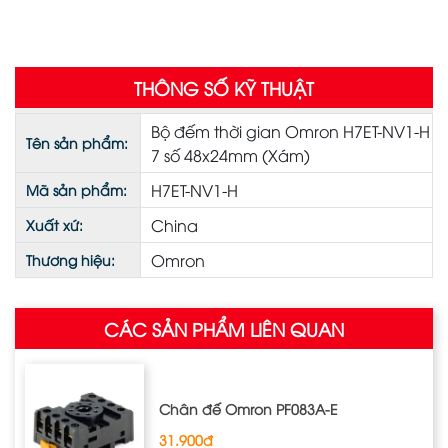
THÔNG SỐ KỸ THUẬT
Bộ đếm thời gian Omron H7ET-NV1-H
Tên sản phẩm:
7 số 48x24mm (Xám)
H7ET-NV1-H
Mã sản phẩm:
China
Xuất xứ:
Omron
Thương hiệu:
CÁC SẢN PHẨM LIÊN QUAN
Chân đế Omron PF083A-E
31.900đ