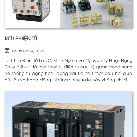
RƠ LE ĐIỆN TỬ
06 Tháng 04, 2025
1. Rơ Le Điện Tử Là Gì? Định Nghĩa và Nguyên Lý Hoạt Động
Rơ le điện tử là một thiết bị điện tử cực kỳ quan trọng trong
hệ thống tự động hóa, đóng vai trò như một cầu nối giữa
dữ liệu và hành động. Những chiếc rơ le này không chỉ đơn
thuần là một công tắc; chúng là những “người bảo vệ”
thông minh giúp điều khiển và giám sát hoạt động của các
thiết bị khác nhau trong môi trường công nghiệp cũng như
trong hộ gia đình. Bằng cách sử dụng công nghệ hiện đại,
rơ le điện tử có khả năng xử lý và phản hồi nhanh chóng,
nhằm nâng cao hiệu suất hoạt động và độ an toàn cho
các hệ thống mà nó kiểm soát. N