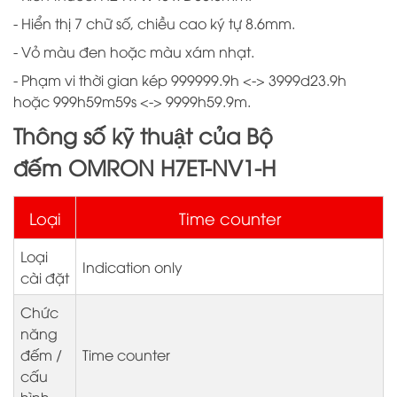
- Hiển thị 7 chữ số, chiều cao ký tự 8.6mm.
- Vỏ màu đen hoặc màu xám nhạt.
- Phạm vi thời gian kép 999999.9h <-> 3999d23.9h
hoặc 999h59m59s <-> 9999h59.9m.
Thông số kỹ thuật của Bộ
đếm OMRON H7ET-NV1-H
Loại
Time counter
Loại
Indication only
cài đặt
Chức
năng
đếm /
Time counter
cấu