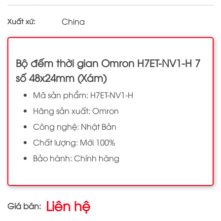
China
Xuất xứ:
Bộ đếm thời gian Omron H7ET-NV1-H 7
số 48x24mm (Xám)
Mã sản phẩm: H7ET-NV1-H
Hãng sản xuất: Omron
Công nghệ: Nhật Bản
Chất lượng: Mới 100%
Bảo hành: Chính hãng
Liên hệ
Giá bán: