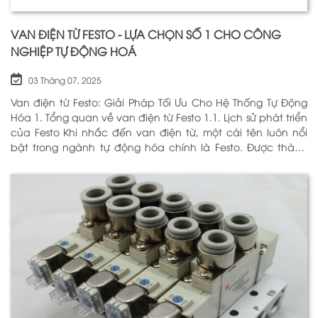
VAN ĐIỆN TỪ FESTO - LỰA CHỌN SỐ 1 CHO CÔNG
NGHIỆP TỰ ĐỘNG HOÁ
03 Tháng 07, 2025
Van điện từ Festo: Giải Pháp Tối Ưu Cho Hệ Thống Tự Động
Hóa 1. Tổng quan về van điện từ Festo 1.1. Lịch sử phát triển
của Festo Khi nhắc đến van điện từ, một cái tên luôn nổi
bật trong ngành tự động hóa chính là Festo. Được thành
lập vào năm 1925 tại Đức, Festo đã trải qua hơn