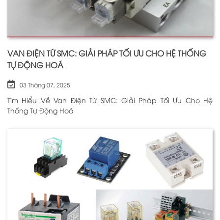
VAN ĐIỆN TỪ SMC: GIẢI PHÁP TỐI ƯU CHO HỆ THỐNG
TỰ ĐỘNG HOÁ
03 Tháng 07, 2025
Tìm Hiểu Về Van Điện Từ SMC: Giải Pháp Tối Ưu Cho Hệ
Thống Tự Động Hoá