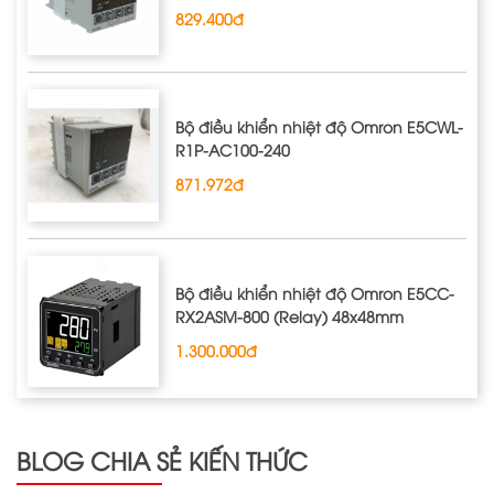
829.400đ
Bộ điều khiển nhiệt độ Omron E5CWL‐
R1P‐AC100‐240
871.972đ
Bộ điều khiển nhiệt độ Omron E5CC-
RX2ASM-800 (Relay) 48x48mm
1.300.000đ
BLOG CHIA SẺ KIẾN THỨC