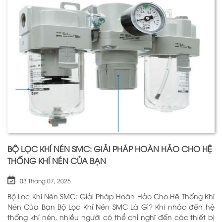
BỘ LỌC KHÍ NÉN SMC: GIẢI PHÁP HOÀN HẢO CHO HỆ
THỐNG KHÍ NÉN CỦA BẠN
03 Tháng 07, 2025
Bộ Lọc Khí Nén SMC: Giải Pháp Hoàn Hảo Cho Hệ Thống Khí
Nén Của Bạn Bộ Lọc Khí Nén SMC Là Gì? Khi nhắc đến hệ
thống khí nén, nhiều người có thể chỉ nghĩ đến các thiết bị