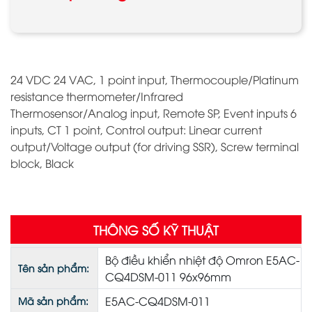
24 VDC 24 VAC, 1 point input, Thermocouple/Platinum
resistance thermometer/Infrared
Thermosensor/Analog input, Remote SP, Event inputs 6
inputs, CT 1 point, Control output: Linear current
output/Voltage output (for driving SSR), Screw terminal
block, Black
THÔNG SỐ KỸ THUẬT
Bộ điều khiển nhiệt độ Omron E5AC-
Tên sản phẩm:
CQ4DSM-011 96x96mm
E5AC-CQ4DSM-011
Mã sản phẩm: