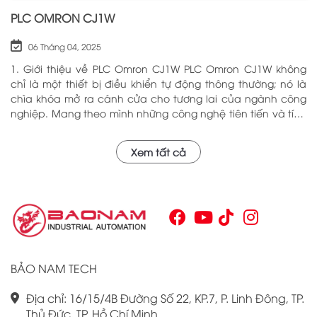
PLC OMRON CJ1W
06 Tháng 04, 2025
1. Giới thiệu về PLC Omron CJ1W PLC Omron CJ1W không
chỉ là một thiết bị điều khiển tự động thông thường; nó là
chìa khóa mở ra cánh cửa cho tương lai của ngành công
nghiệp. Mang theo mình những công nghệ tiên tiến và tính
năng đa dạng, PLC Omron CJ1W đã chứng minh giá trị của
mình qua nhiều năm phục vụ trong nhiều lĩnh vực khác
Xem tất cả
nhau. Với khả năng hoạt động ổn định và hiệu quả, sản
phẩm này đã trở thành lựa chọn hàng đầu cho những ai
tìm kiếm sự tối ưu trong quy trình sản xuất và tự động hóa.
Chính vì vậy, việc nắm vững những thông tin cơ bản về PLC
Omron CJ1W là điều cần thiết cho bất kỳ ai muốn cải thiện
hiệu suất công việc của mình.
BẢO NAM TECH
Địa chỉ: 16/15/4B Đường Số 22, KP.7, P. Linh Đông, TP.
Thủ Đức, TP. Hồ Chí Minh