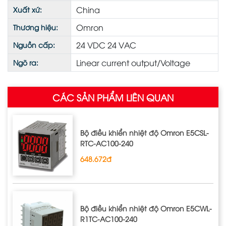
China
Xuất xứ:
Omron
Thương hiệu:
24 VDC 24 VAC
Nguồn cấp:
Linear current output/Voltage
Ngõ ra:
CÁC SẢN PHẨM LIÊN QUAN
Bộ điều khiển nhiệt độ Omron E5CSL‐
RTC‐AC100‐240
648.672đ
Bộ điều khiển nhiệt độ Omron E5CWL‐
R1TC‐AC100‐240