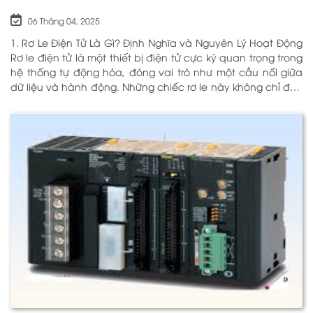
06 Tháng 04, 2025
1. Rơ Le Điện Tử Là Gì? Định Nghĩa và Nguyên Lý Hoạt Động
Rơ le điện tử là một thiết bị điện tử cực kỳ quan trọng trong
hệ thống tự động hóa, đóng vai trò như một cầu nối giữa
dữ liệu và hành động. Những chiếc rơ le này không chỉ đơn
thuần là một công tắc; chúng là những “người bảo vệ”
thông minh giúp điều khiển và giám sát hoạt động của các
thiết bị khác nhau trong môi trường công nghiệp cũng như
trong hộ gia đình. Bằng cách sử dụng công nghệ hiện đại,
rơ le điện tử có khả năng xử lý và phản hồi nhanh chóng,
nhằm nâng cao hiệu suất hoạt động và độ an toàn cho
các hệ thống mà nó kiểm soát. N