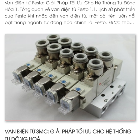
Van điện từ Festo: Giải Pháp Tối Ưu Cho Hệ Thống Tự Động
Hóa 1. Tổng quan về van điện từ Festo 1.1. Lịch sử phát triển
của Festo Khi nhắc đến van điện từ, một cái tên luôn nổi
bật trong ngành tự động hóa chính là Festo. Được thành
lập vào năm 1925 tại Đức, Festo đã trải qua hơn
VAN ĐIỆN TỪ SMC: GIẢI PHÁP TỐI ƯU CHO HỆ THỐNG
TỰ ĐỘNG HOÁ