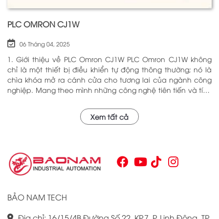
PLC OMRON CJ1W
06 Tháng 04, 2025
1. Giới thiệu về PLC Omron CJ1W PLC Omron CJ1W không
chỉ là một thiết bị điều khiển tự động thông thường; nó là
chìa khóa mở ra cánh cửa cho tương lai của ngành công
nghiệp. Mang theo mình những công nghệ tiên tiến và tính
năng đa dạng, PLC Omron CJ1W đã chứng minh giá trị của
mình qua nhiều năm phục vụ trong nhiều lĩnh vực khác
Xem tất cả
nhau. Với khả năng hoạt động ổn định và hiệu quả, sản
phẩm này đã trở thành lựa chọn hàng đầu cho những ai
tìm kiếm sự tối ưu trong quy trình sản xuất và tự động hóa.
Chính vì vậy, việc nắm vững những thông tin cơ bản về PLC
Omron CJ1W là điều cần thiết cho bất kỳ ai muốn cải thiện
hiệu suất công việc của mình.
BẢO NAM TECH
Địa chỉ: 16/15/4B Đường Số 22, KP.7, P. Linh Đông, TP.