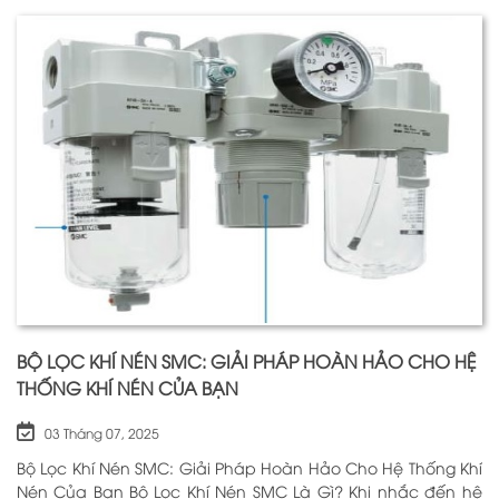
BỘ LỌC KHÍ NÉN SMC: GIẢI PHÁP HOÀN HẢO CHO HỆ
THỐNG KHÍ NÉN CỦA BẠN
03 Tháng 07, 2025
Bộ Lọc Khí Nén SMC: Giải Pháp Hoàn Hảo Cho Hệ Thống Khí
Nén Của Bạn Bộ Lọc Khí Nén SMC Là Gì? Khi nhắc đến hệ