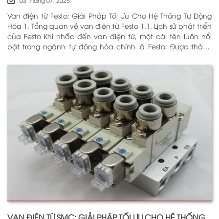
03 Tháng 07, 2025
Van điện từ Festo: Giải Pháp Tối Ưu Cho Hệ Thống Tự Động
Hóa 1. Tổng quan về van điện từ Festo 1.1. Lịch sử phát triển
của Festo Khi nhắc đến van điện từ, một cái tên luôn nổi
bật trong ngành tự động hóa chính là Festo. Được thành
lập vào năm 1925 tại Đức, Festo đã trải qua hơn
VAN ĐIỆN TỪ SMC: GIẢI PHÁP TỐI ƯU CHO HỆ THỐNG