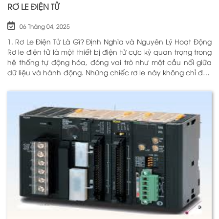
RƠ LE ĐIỆN TỬ
06 Tháng 04, 2025
1. Rơ Le Điện Tử Là Gì? Định Nghĩa và Nguyên Lý Hoạt Động
Rơ le điện tử là một thiết bị điện tử cực kỳ quan trọng trong
hệ thống tự động hóa, đóng vai trò như một cầu nối giữa
dữ liệu và hành động. Những chiếc rơ le này không chỉ đơn
thuần là một công tắc; chúng là những “người bảo vệ”
thông minh giúp điều khiển và giám sát hoạt động của các
thiết bị khác nhau trong môi trường công nghiệp cũng như
trong hộ gia đình. Bằng cách sử dụng công nghệ hiện đại,
rơ le điện tử có khả năng xử lý và phản hồi nhanh chóng,
nhằm nâng cao hiệu suất hoạt động và độ an toàn cho
các hệ thống mà nó kiểm soát. N