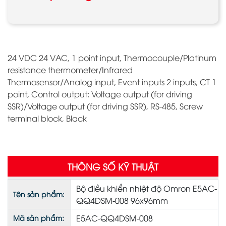
24 VDC 24 VAC, 1 point input, Thermocouple/Platinum
resistance thermometer/Infrared
Thermosensor/Analog input, Event inputs 2 inputs, CT 1
point, Control output: Voltage output (for driving
SSR)/Voltage output (for driving SSR), RS-485, Screw
terminal block, Black
THÔNG SỐ KỸ THUẬT
Bộ điều khiển nhiệt độ Omron E5AC-
Tên sản phẩm:
QQ4DSM-008 96x96mm
E5AC-QQ4DSM-008
Mã sản phẩm: