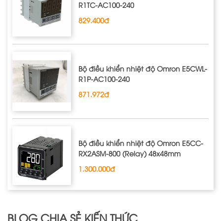
R1TC‐AC100‐240
829.400đ
Bộ điều khiển nhiệt độ Omron E5CWL‐
R1P‐AC100‐240
871.972đ
Bộ điều khiển nhiệt độ Omron E5CC-
RX2ASM-800 (Relay) 48x48mm
1.300.000đ
BLOG CHIA SẺ KIẾN THỨC