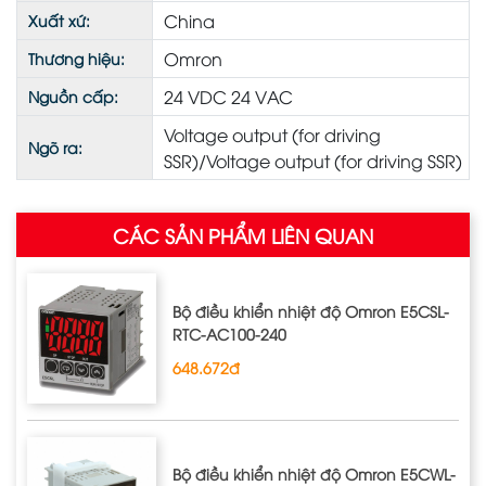
China
Xuất xứ:
Omron
Thương hiệu:
24 VDC 24 VAC
Nguồn cấp:
Voltage output (for driving
Ngõ ra:
SSR)/Voltage output (for driving SSR)
CÁC SẢN PHẨM LIÊN QUAN
Bộ điều khiển nhiệt độ Omron E5CSL‐
RTC‐AC100‐240
648.672đ
Bộ điều khiển nhiệt độ Omron E5CWL‐