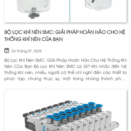
BỘ LỌC KHÍ NÉN SMC: GIẢI PHÁP HOÀN HẢO CHO HỆ
THỐNG KHÍ NÉN CỦA BẠN
03 Tháng 07, 2025
Bộ Lọc Khí Nén SMC: Giải Pháp Hoàn Hảo Cho Hệ Thống Khí
Nén Của Bạn Bộ Lọc Khí Nén SMC Là Gì? Khi nhắc đến hệ
thống khí nén, nhiều người có thể chỉ nghĩ đến các thiết bị
phức tạp, nhưng thực sự, một trong những thành phần
quan trọng nhất để đảm bảo h