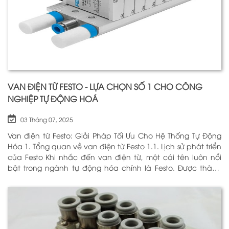
VAN ĐIỆN TỪ FESTO - LỰA CHỌN SỐ 1 CHO CÔNG
NGHIỆP TỰ ĐỘNG HOÁ
03 Tháng 07, 2025
Van điện từ Festo: Giải Pháp Tối Ưu Cho Hệ Thống Tự Động
Hóa 1. Tổng quan về van điện từ Festo 1.1. Lịch sử phát triển
của Festo Khi nhắc đến van điện từ, một cái tên luôn nổi
bật trong ngành tự động hóa chính là Festo. Được thành
lập vào năm 1925 tại Đức, Festo đã trải qua hơn