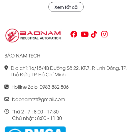
mình qua nhiều năm phục vụ trong nhiều lĩnh vực khác
Xem tất cả
nhau. Với khả năng hoạt động ổn định và hiệu quả, sản
phẩm này đã trở thành lựa chọn hàng đầu cho những ai
tìm kiếm sự tối ưu trong quy trình sản xuất và tự động hóa.
Chính vì vậy, việc nắm vững những thông tin cơ bản về PLC
Omron CJ1W là điều cần thiết cho bất kỳ ai muốn cải thiện
hiệu suất công việc của mình.
BẢO NAM TECH
Địa chỉ: 16/15/4B Đường Số 22, KP.7, P. Linh Đông, TP.
Thủ Đức, TP. Hồ Chí Minh
Hotline Zalo: 0983 882 806
baonamtst@gmail.com
Thứ 2 - 7 : 8:00 - 17:30
Chủ nhật : 8:00 - 11:30