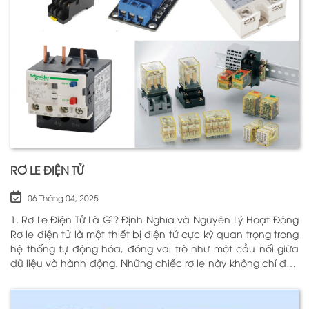
RƠ LE ĐIỆN TỬ
06 Tháng 04, 2025
1. Rơ Le Điện Tử Là Gì? Định Nghĩa và Nguyên Lý Hoạt Động
Rơ le điện tử là một thiết bị điện tử cực kỳ quan trọng trong
hệ thống tự động hóa, đóng vai trò như một cầu nối giữa
dữ liệu và hành động. Những chiếc rơ le này không chỉ đơn
thuần là một công tắc; chúng là những “người bảo vệ”
thông minh giúp điều khiển và giám sát hoạt động của các
thiết bị khác nhau trong môi trường công nghiệp cũng như