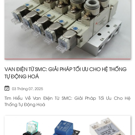
VAN ĐIỆN TỪ SMC: GIẢI PHÁP TỐI ƯU CHO HỆ THỐNG
TỰ ĐỘNG HOÁ
03 Tháng 07, 2025
Tìm Hiểu Về Van Điện Từ SMC: Giải Pháp Tối Ưu Cho Hệ
Thống Tự Động Hoá