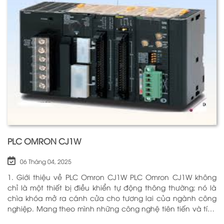
trong hộ gia đình. Bằng cách sử dụng công nghệ hiện đại,
rơ le điện tử có khả năng xử lý và phản hồi nhanh chóng,
nhằm nâng cao hiệu suất hoạt động và độ an toàn cho
các hệ thống mà nó kiểm soát. N
PLC OMRON CJ1W
06 Tháng 04, 2025
1. Giới thiệu về PLC Omron CJ1W PLC Omron CJ1W không
chỉ là một thiết bị điều khiển tự động thông thường; nó là
chìa khóa mở ra cánh cửa cho tương lai của ngành công
nghiệp. Mang theo mình những công nghệ tiên tiến và tính
năng đa dạng, PLC Omron CJ1W đã chứng minh giá trị của