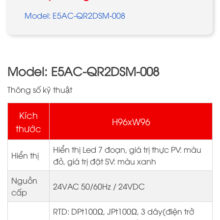
Model: E5AC-QR2DSM-008
Model: E5AC-QR2DSM-008
Thông số kỹ thuật
Kích
H96xW96
thước
Hiển thị Led 7 đoạn, giá trị thực PV: màu
Hiển thị
đỏ, giá trị đặt SV: màu xanh
Nguồn
24VAC 50/60Hz / 24VDC
cấp
RTD: DPt100Ω, JPt100Ω, 3 dây(điện trở