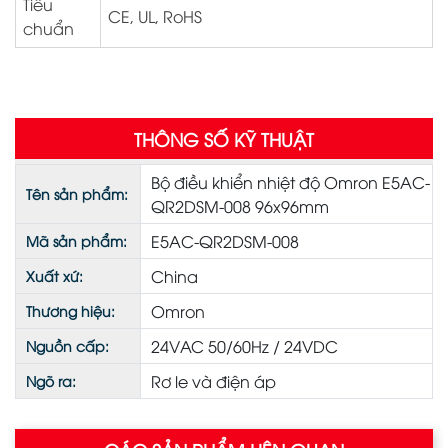
Tiêu
CE, UL, RoHS
chuẩn
THÔNG SỐ KỸ THUẬT
Bộ điều khiển nhiệt độ Omron E5AC-
Tên sản phẩm:
QR2DSM-008 96x96mm
E5AC-QR2DSM-008
Mã sản phẩm:
China
Xuất xứ:
Omron
Thương hiệu:
24VAC 50/60Hz / 24VDC
Nguồn cấp:
Rơ le và điện áp
Ngõ ra: