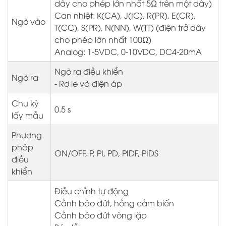
dây cho phép lớn nhất 5Ω trên một dây)
Can nhiệt: K(CA), J(IC), R(PR), E(CR),
Ngõ vào
T(CC), S(PR), N(NN), W(TT) (điện trở dây
cho phép lớn nhất 100Ω)
Analog: 1-5VDC, 0-10VDC, DC4-20mA
Ngõ ra điều khiển
Ngõ ra
- Rơ le và điện áp
Chu kỳ
0.5 s
lấy mẫu
Phương
pháp
ON/OFF, P, PI, PD, PIDF, PIDS
điều
khiển
Điều chỉnh tự động
Cảnh báo đứt, hỏng cảm biến
Cảnh báo đứt vòng lặp