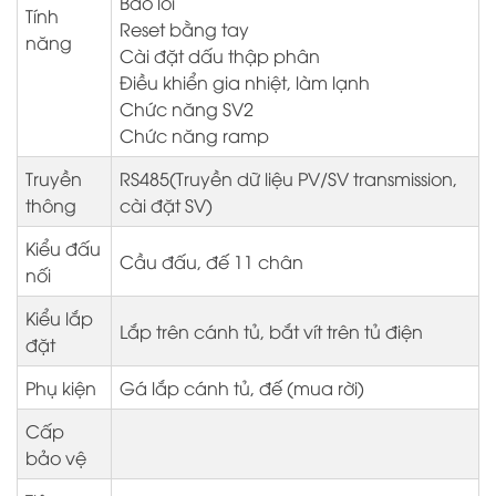
Báo lỗi
Tính
Reset bằng tay
năng
Cài đặt dấu thập phân
Điều khiển gia nhiệt, làm lạnh
Chức năng SV2
Chức năng ramp
Truyền
RS485(Truyền dữ liệu PV/SV transmission,
thông
cài đặt SV)
Kiểu đấu
Cầu đấu, đế 11 chân
nối
Kiểu lắp
Lắp trên cánh tủ, bắt vít trên tủ điện
đặt
Phụ kiện
Gá lắp cánh tủ, đế (mua rời)
Cấp
bảo vệ