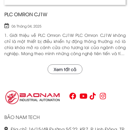
PLC OMRON CJ1W
06 Tháng 04, 2025
1. Giới thiệu về PLC Omron CJ1W PLC Omron CJ1W không
chỉ là một thiết bị điều khiển tự động thông thường; nó là
chìa khóa mở ra cánh cửa cho tương lai của ngành công
nghiệp. Mang theo mình những công nghệ tiên tiến và tính
năng đa dạng, PLC Omron CJ1W đã chứng minh giá trị của
mình qua nhiều năm phục vụ trong nhiều lĩnh vực khác
Xem tất cả
nhau. Với khả năng hoạt động ổn định và hiệu quả, sản
phẩm này đã trở thành lựa chọn hàng đầu cho những ai
tìm kiếm sự tối ưu trong quy trình sản xuất và tự động hóa.
Chính vì vậy, việc nắm vững những thông tin cơ bản về PLC
Omron CJ1W là điều cần thiết cho bất kỳ ai muốn cải thiện
hiệu suất công việc của mình.
BẢO NAM TECH
Địa chỉ: 16/15/4B Đường Số 22, KP.7, P. Linh Đông, TP.