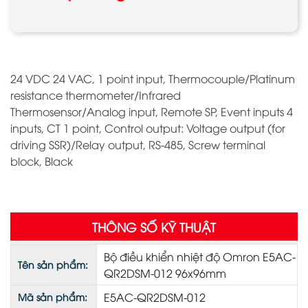
24 VDC 24 VAC, 1 point input, Thermocouple/Platinum
resistance thermometer/Infrared
Thermosensor/Analog input, Remote SP, Event inputs 4
inputs, CT 1 point, Control output: Voltage output (for
driving SSR)/Relay output, RS-485, Screw terminal
block, Black
THÔNG SỐ KỸ THUẬT
Bộ điều khiển nhiệt độ Omron E5AC-
Tên sản phẩm:
QR2DSM-012 96x96mm
E5AC-QR2DSM-012
Mã sản phẩm: