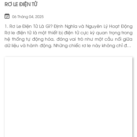
RƠ LE ĐIỆN TỬ
06 Tháng 04, 2025
1. Rơ Le Điện Tử Là Gì? Định Nghĩa và Nguyên Lý Hoạt Động
Rơ le điện tử là một thiết bị điện tử cực kỳ quan trọng trong
hệ thống tự động hóa, đóng vai trò như một cầu nối giữa
dữ liệu và hành động. Những chiếc rơ le này không chỉ đơn
thuần là một công tắc; chúng là những “người bảo vệ”
thông minh giúp điều khiển và giám sát hoạt động của các
thiết bị khác nhau trong môi trường công nghiệp cũng như
trong hộ gia đình. Bằng cách sử dụng công nghệ hiện đại,
rơ le điện tử có khả năng xử lý và phản hồi nhanh chóng,
nhằm nâng cao hiệu suất hoạt động và độ an toàn cho
các hệ thống mà nó kiểm soát. N