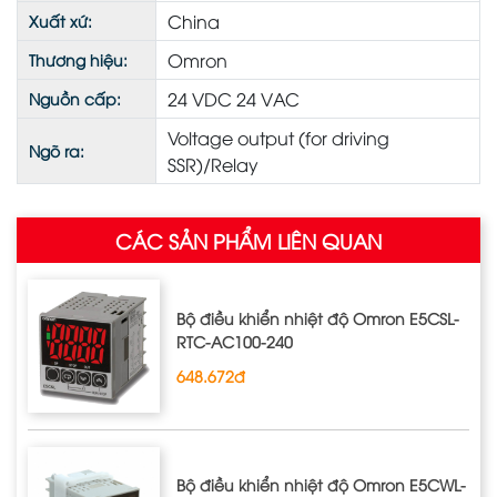
China
Xuất xứ:
Omron
Thương hiệu:
24 VDC 24 VAC
Nguồn cấp:
Voltage output (for driving
Ngõ ra:
SSR)/Relay
CÁC SẢN PHẨM LIÊN QUAN
Bộ điều khiển nhiệt độ Omron E5CSL‐
RTC‐AC100‐240
648.672đ
Bộ điều khiển nhiệt độ Omron E5CWL‐