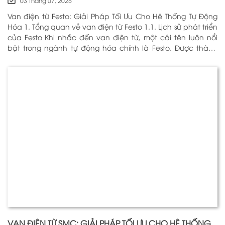
03 Tháng 07, 2025
Van điện từ Festo: Giải Pháp Tối Ưu Cho Hệ Thống Tự Động
Hóa 1. Tổng quan về van điện từ Festo 1.1. Lịch sử phát triển
của Festo Khi nhắc đến van điện từ, một cái tên luôn nổi
bật trong ngành tự động hóa chính là Festo. Được thành
lập vào năm 1925 tại Đức, Festo đã trải qua hơn
VAN ĐIỆN TỪ SMC: GIẢI PHÁP TỐI ƯU CHO HỆ THỐNG