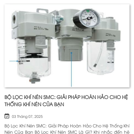
BỘ LỌC KHÍ NÉN SMC: GIẢI PHÁP HOÀN HẢO CHO HỆ
THỐNG KHÍ NÉN CỦA BẠN
03 Tháng 07, 2025
Bộ Lọc Khí Nén SMC: Giải Pháp Hoàn Hảo Cho Hệ Thống Khí
Nén Của Bạn Bộ Lọc Khí Nén SMC Là Gì? Khi nhắc đến hệ