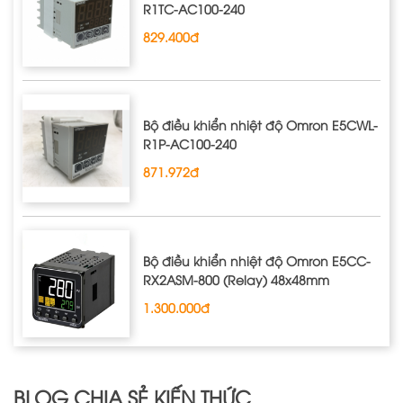
R1TC‐AC100‐240
829.400đ
Bộ điều khiển nhiệt độ Omron E5CWL‐
R1P‐AC100‐240
871.972đ
Bộ điều khiển nhiệt độ Omron E5CC-
RX2ASM-800 (Relay) 48x48mm
1.300.000đ
BLOG CHIA SẺ KIẾN THỨC