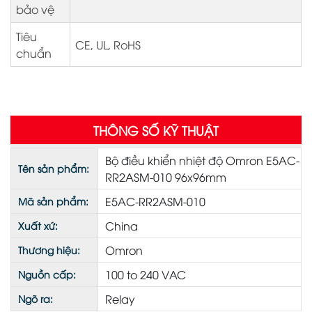
bảo vệ
Tiêu
CE, UL, RoHS
chuẩn
THÔNG SỐ KỸ THUẬT
Bộ điều khiển nhiệt độ Omron E5AC-
Tên sản phẩm:
RR2ASM-010 96x96mm
E5AC-RR2ASM-010
Mã sản phẩm:
China
Xuất xứ:
Omron
Thương hiệu:
100 to 240 VAC
Nguồn cấp:
Relay
Ngõ ra: