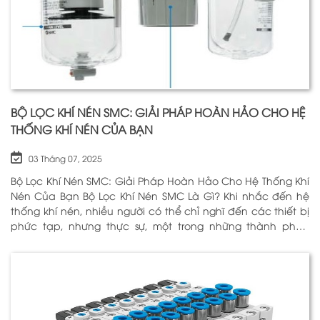
BỘ LỌC KHÍ NÉN SMC: GIẢI PHÁP HOÀN HẢO CHO HỆ
THỐNG KHÍ NÉN CỦA BẠN
03 Tháng 07, 2025
Bộ Lọc Khí Nén SMC: Giải Pháp Hoàn Hảo Cho Hệ Thống Khí
Nén Của Bạn Bộ Lọc Khí Nén SMC Là Gì? Khi nhắc đến hệ
thống khí nén, nhiều người có thể chỉ nghĩ đến các thiết bị
phức tạp, nhưng thực sự, một trong những thành phần
quan trọng nhất để đảm bảo h