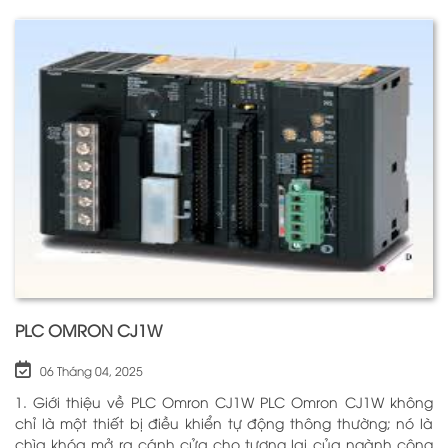
thuần là một công tắc; chúng là những “người bảo vệ”
thông minh giúp điều khiển và giám sát hoạt động của các
thiết bị khác nhau trong môi trường công nghiệp cũng như
trong hộ gia đình. Bằng cách sử dụng công nghệ hiện đại,
rơ le điện tử có khả năng xử lý và phản hồi nhanh chóng,
nhằm nâng cao hiệu suất hoạt động và độ an toàn cho
các hệ thống mà nó kiểm soát. N
PLC OMRON CJ1W
06 Tháng 04, 2025
1. Giới thiệu về PLC Omron CJ1W PLC Omron CJ1W không
chỉ là một thiết bị điều khiển tự động thông thường; nó là
chìa khóa mở ra cánh cửa cho tương lai của ngành công