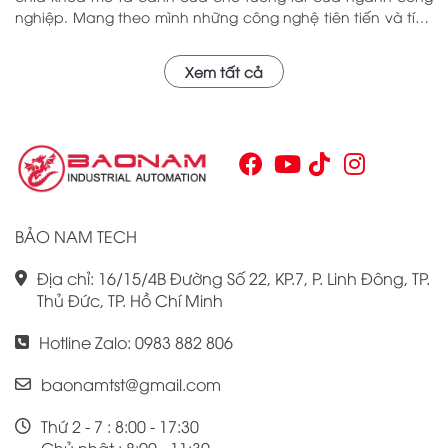
nghiệp. Mang theo mình những công nghệ tiên tiến và tính
năng đa dạng, PLC Omron CJ1W đã chứng minh giá trị của
mình qua nhiều năm phục vụ trong nhiều lĩnh vực khác
Xem tất cả
nhau. Với khả năng hoạt động ổn định và hiệu quả, sản
phẩm này đã trở thành lựa chọn hàng đầu cho những ai
tìm kiếm sự tối ưu trong quy trình sản xuất và tự động hóa.
Chính vì vậy, việc nắm vững những thông tin cơ bản về PLC
Omron CJ1W là điều cần thiết cho bất kỳ ai muốn cải thiện
hiệu suất công việc của mình.
BẢO NAM TECH
Địa chỉ: 16/15/4B Đường Số 22, KP.7, P. Linh Đông, TP.
Thủ Đức, TP. Hồ Chí Minh
Hotline Zalo: 0983 882 806
baonamtst@gmail.com
Thứ 2 - 7 : 8:00 - 17:30
Chủ nhật : 8:00 - 11:30