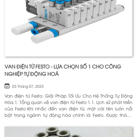
VAN ĐIỆN TỪ FESTO - LỰA CHỌN SỐ 1 CHO CÔNG
NGHIỆP TỰ ĐỘNG HOÁ
03 Tháng 07, 2025
Van điện từ Festo: Giải Pháp Tối Ưu Cho Hệ Thống Tự Động
Hóa 1. Tổng quan về van điện từ Festo 1.1. Lịch sử phát triển
của Festo Khi nhắc đến van điện từ, một cái tên luôn nổi
bật trong ngành tự động hóa chính là Festo. Được thành
lập vào năm 1925 tại Đức, Festo đã trải qua hơn