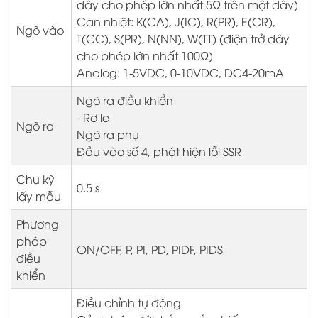
dây cho phép lớn nhất 5Ω trên một dây)
Can nhiệt: K(CA), J(IC), R(PR), E(CR),
Ngõ vào
T(CC), S(PR), N(NN), W(TT) (điện trở dây
cho phép lớn nhất 100Ω)
Analog: 1-5VDC, 0-10VDC, DC4-20mA
Ngõ ra điều khiển
- Rơ le
Ngõ ra
Ngõ ra phụ
Đầu vào số 4, phát hiện lỗi SSR
Chu kỳ
0.5 s
lấy mẫu
Phương
pháp
ON/OFF, P, PI, PD, PIDF, PIDS
điều
khiển
Điều chỉnh tự động