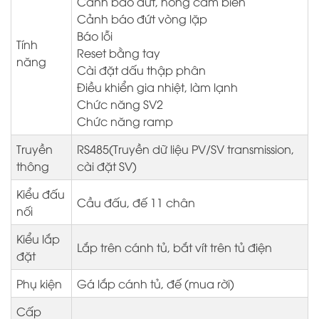
Cảnh báo đứt, hỏng cảm biến
Cảnh báo đứt vòng lặp
Báo lỗi
Tính
Reset bằng tay
năng
Cài đặt dấu thập phân
Điều khiển gia nhiệt, làm lạnh
Chức năng SV2
Chức năng ramp
Truyền
RS485(Truyền dữ liệu PV/SV transmission,
thông
cài đặt SV)
Kiểu đấu
Cầu đấu, đế 11 chân
nối
Kiểu lắp
Lắp trên cánh tủ, bắt vít trên tủ điện
đặt
Phụ kiện
Gá lắp cánh tủ, đế (mua rời)
Cấp