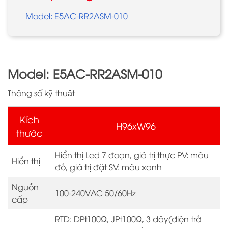
Model: E5AC-RR2ASM-010
Model: E5AC-RR2ASM-010
Thông số kỹ thuật
Kích
H96xW96
thước
Hiển thị Led 7 đoạn, giá trị thực PV: màu
Hiển thị
đỏ, giá trị đặt SV: màu xanh
Nguồn
100-240VAC 50/60Hz
cấp
RTD: DPt100Ω, JPt100Ω, 3 dây(điện trở