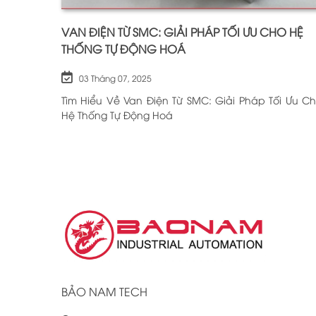
VAN ĐIỆN TỪ SMC: GIẢI PHÁP TỐI ƯU CHO HỆ
THỐNG TỰ ĐỘNG HOÁ
03 Tháng 07, 2025
Tìm Hiểu Về Van Điện Từ SMC: Giải Pháp Tối Ưu C
Hệ Thống Tự Động Hoá
BẢO NAM TECH