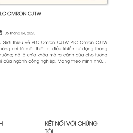
PLC OMRON CJ1W
06 Tháng 04, 2025
. Giới thiệu về PLC Omron CJ1W PLC Omron CJ1W
hông chỉ là một thiết bị điều khiển tự động thông
hường; nó là chìa khóa mở ra cánh cửa cho tương
ai của ngành công nghiệp. Mang theo mình những
ông nghệ tiên tiến và tính năng đa dạng, PLC
mron CJ1W đã chứng minh giá trị của mình qua
hiều năm phục vụ trong nhiều lĩnh vực khác nhau.
ới khả năng hoạt động ổn định và hiệu quả, sản
hẩm này đã trở thành lựa chọn hàng đầu cho
hững ai tìm kiếm sự tối ưu trong quy trình sản xuất
à tự động hóa. Chính vì vậy, việc nắm vững những
hông tin cơ bản về PLC Omron CJ1W là điều cần
hiết cho bất kỳ ai muốn cải thiện hiệu suất công
H
KẾT NỐI VỚI CHÚNG
iệc của mình.
TÔI