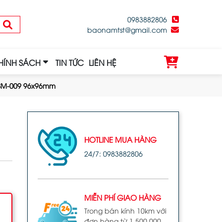
0983882806
baonamtst@gmail.com
HÍNH SÁCH
TIN TỨC
LIÊN HỆ
ASM-009 96x96mm
HOTLINE MUA HÀNG
24/7: 0983882806
MIỄN PHÍ GIAO HÀNG
Trong bán kính 10km với
đơn hàng từ 1.500.000