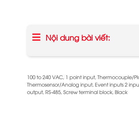
Nội dung bài viết:
100 to 240 VAC, 1 point input, Thermocouple/P
Thermosensor/Analog input, Event inputs 2 input
output, RS-485, Screw terminal block, Black