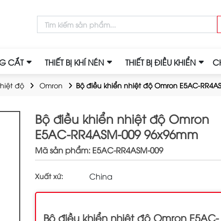
NG CẮT
THIẾT BỊ KHÍ NÉN
THIẾT BỊ ĐIỀU KHIỂN
C
hiệt độ
Omron
Bộ điều khiển nhiệt độ Omron E5AC-RR4
Bộ điều khiển nhiệt độ Omron
E5AC-RR4ASM-009 96x96mm
Mã sản phẩm: E5AC-RR4ASM-009
China
Xuất xứ:
Bộ điều khiển nhiệt độ Omron E5AC-