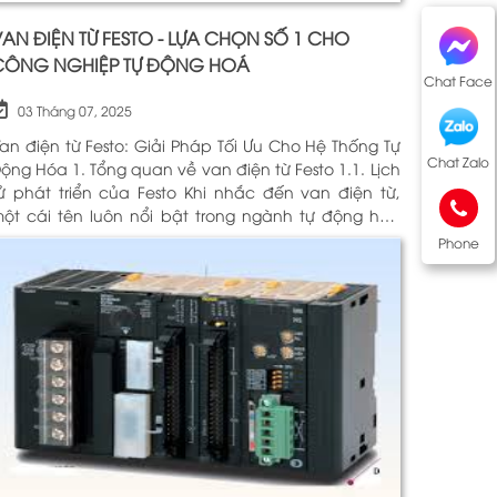
AN ĐIỆN TỪ FESTO - LỰA CHỌN SỐ 1 CHO
CÔNG NGHIỆP TỰ ĐỘNG HOÁ
Chat Face
03 Tháng 07, 2025
an điện từ Festo: Giải Pháp Tối Ưu Cho Hệ Thống Tự
Chat Zalo
óa 1. Tổng quan về van điện từ Festo 1.1. Lịch
 phát triển của Festo Khi nhắc đến van điện từ,
ột cái tên luôn nổi bật trong ngành tự động hóa
hính là Festo. Được thành lập vào năm 1925 tại
Phone
ức, Festo đã trải qua hơn