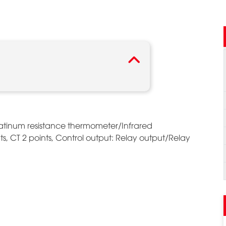
latinum resistance thermometer/Infrared
s, CT 2 points, Control output: Relay output/Relay