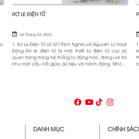
RƠ LE ĐIỆN TỬ
06 Tháng 04, 2025
ho
1. Rơ Le Điện Tử Là Gì? Định Nghĩa và Nguyên Lý Hoạt
1
Động Rơ le điện tử là một thiết bị điện tử cực kỳ
k
quan trọng trong hệ thống tự động hóa, đóng vai trò
t
như một cầu nối giữa dữ liệu và hành động. Những
l
chiếc rơ le này không chỉ đơn thuần là một công
c
tắc; chúng là những “người bảo vệ” thông minh
O
giúp điều khiển và giám sát hoạt động của các thiết
n
bị khác nhau trong môi trường công nghiệp cũng
V
như trong hộ gia đình. Bằng cách sử dụng công
p
nghệ hiện đại, rơ le điện tử có khả năng xử lý và
n
phản hồi nhanh chóng, nhằm nâng cao hiệu suất
v
hoạt động và độ an toàn cho các hệ thống mà nó
t
kiểm soát. N
t
DANH MỤC
CHÍNH SÁC
v