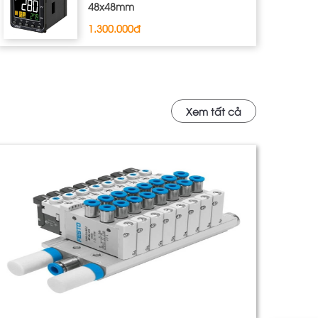
48x48mm
1.300.000đ
Xem tất cả