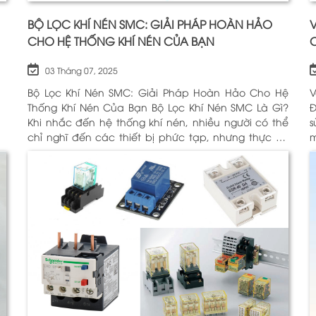
BỘ LỌC KHÍ NÉN SMC: GIẢI PHÁP HOÀN HẢO
V
CHO HỆ THỐNG KHÍ NÉN CỦA BẠN
03 Tháng 07, 2025
Bộ Lọc Khí Nén SMC: Giải Pháp Hoàn Hảo Cho Hệ
V
Thống Khí Nén Của Bạn Bộ Lọc Khí Nén SMC Là Gì?
Động H
Khi nhắc đến hệ thống khí nén, nhiều người có thể
sử
chỉ nghĩ đến các thiết bị phức tạp, nhưng thực sự,
m
một trong những thành phần quan trọng nhất để
c
đảm bảo h
Đ