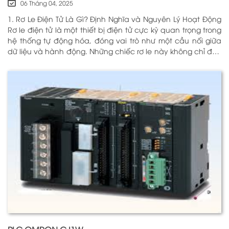
06 Tháng 04, 2025
1. Rơ Le Điện Tử Là Gì? Định Nghĩa và Nguyên Lý Hoạt Động
Rơ le điện tử là một thiết bị điện tử cực kỳ quan trọng trong
hệ thống tự động hóa, đóng vai trò như một cầu nối giữa
dữ liệu và hành động. Những chiếc rơ le này không chỉ đơn
thuần là một công tắc; chúng là những “người bảo vệ”
thông minh giúp điều khiển và giám sát hoạt động của các
thiết bị khác nhau trong môi trường công nghiệp cũng như
trong hộ gia đình. Bằng cách sử dụng công nghệ hiện đại,
rơ le điện tử có khả năng xử lý và phản hồi nhanh chóng,
nhằm nâng cao hiệu suất hoạt động và độ an toàn cho
các hệ thống mà nó kiểm soát. N