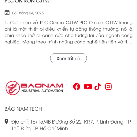
PLC OMRON CJ1W
06 Tháng 04, 2025
1. Giới thiệu về PLC Omron CJ1W PLC Omron CJ1W không
chỉ là một thiết bị điều khiển tự động thông thường; nó là
chìa khóa mở ra cánh cửa cho tương lai của ngành công
nghiệp. Mang theo mình những công nghệ tiên tiến và tính
năng đa dạng, PLC Omron CJ1W đã chứng minh giá trị của
mình qua nhiều năm phục vụ trong nhiều lĩnh vực khác
Xem tất cả
nhau. Với khả năng hoạt động ổn định và hiệu quả, sản
phẩm này đã trở thành lựa chọn hàng đầu cho những ai
tìm kiếm sự tối ưu trong quy trình sản xuất và tự động hóa.
Chính vì vậy, việc nắm vững những thông tin cơ bản về PLC
Omron CJ1W là điều cần thiết cho bất kỳ ai muốn cải thiện
hiệu suất công việc của mình.
BẢO NAM TECH
Địa chỉ: 16/15/4B Đường Số 22, KP.7, P. Linh Đông, TP.
Thủ Đức, TP. Hồ Chí Minh