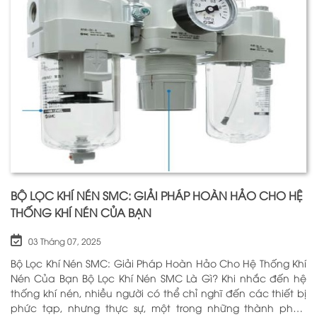
BỘ LỌC KHÍ NÉN SMC: GIẢI PHÁP HOÀN HẢO CHO HỆ
THỐNG KHÍ NÉN CỦA BẠN
03 Tháng 07, 2025
Bộ Lọc Khí Nén SMC: Giải Pháp Hoàn Hảo Cho Hệ Thống Khí
Nén Của Bạn Bộ Lọc Khí Nén SMC Là Gì? Khi nhắc đến hệ
thống khí nén, nhiều người có thể chỉ nghĩ đến các thiết bị
phức tạp, nhưng thực sự, một trong những thành phần