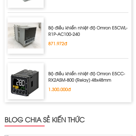
Bộ điều khiển nhiệt độ Omron E5CWL‐
R1P‐AC100‐240
871.972đ
Bộ điều khiển nhiệt độ Omron E5CC-
RX2ASM-800 (Relay) 48x48mm
1.300.000đ
BLOG CHIA SẺ KIẾN THỨC