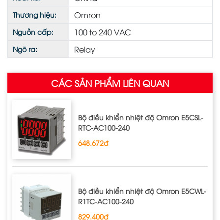
Omron
Thương hiệu:
100 to 240 VAC
Nguồn cấp:
Relay
Ngõ ra:
CÁC SẢN PHẨM LIÊN QUAN
Bộ điều khiển nhiệt độ Omron E5CSL‐
RTC‐AC100‐240
648.672đ
Bộ điều khiển nhiệt độ Omron E5CWL‐
R1TC‐AC100‐240
829.400đ