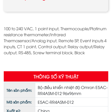
100 to 240 VAC, 1 point input, Thermocouple/Platinum
resistance thermometer/Infrared
Thermosensor/Analog input, Remote SP, Event inputs 4
inputs, CT 1 point, Control output: Relay output/Relay
output, RS-485, Screw terminal block, Black
THÔNG SỐ KỸ THUẬT
Bộ điều khiển nhiệt độ Omron E5AC-
Tên sản phẩm:
RR4ASM-012 96x96mm
E5AC-RR4ASM-012
Mã sản phẩm:
China
Xuất xứ: