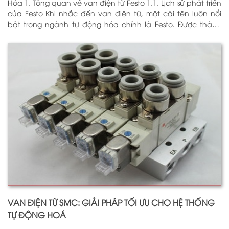
Hóa 1. Tổng quan về van điện từ Festo 1.1. Lịch sử phát triển
của Festo Khi nhắc đến van điện từ, một cái tên luôn nổi
bật trong ngành tự động hóa chính là Festo. Được thành
lập vào năm 1925 tại Đức, Festo đã trải qua hơn
VAN ĐIỆN TỪ SMC: GIẢI PHÁP TỐI ƯU CHO HỆ THỐNG
TỰ ĐỘNG HOÁ