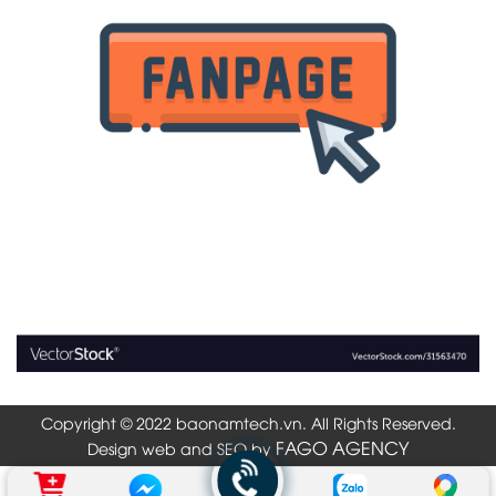
Copyright © 2022 baonamtech.vn. All Rights Reserved.
FAGO AGENCY
Design web and SEO by