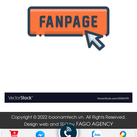
Copyright © 2022 baonamtech.vn. All Rights Reserved.
FAGO AGENCY
Design web and SEO by