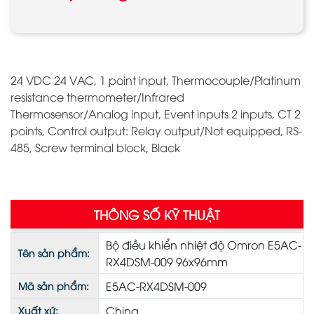
24 VDC 24 VAC, 1 point input, Thermocouple/Platinum
resistance thermometer/Infrared
Thermosensor/Analog input, Event inputs 2 inputs, CT 2
points, Control output: Relay output/Not equipped, RS-
485, Screw terminal block, Black
THÔNG SỐ KỸ THUẬT
Bộ điều khiển nhiệt độ Omron E5AC-
Tên sản phẩm:
RX4DSM-009 96x96mm
E5AC-RX4DSM-009
Mã sản phẩm:
China
Xuất xứ: