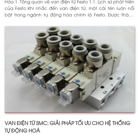
Hóa 1. Tổng quan về van điện từ Festo 1.1. Lịch sử phát triển
của Festo Khi nhắc đến van điện từ, một cái tên luôn nổi
bật trong ngành tự động hóa chính là Festo. Được thành
lập vào năm 1925 tại Đức, Festo đã trải qua hơn
VAN ĐIỆN TỪ SMC: GIẢI PHÁP TỐI ƯU CHO HỆ THỐNG
TỰ ĐỘNG HOÁ