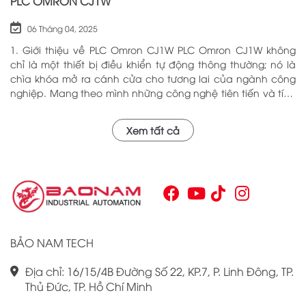
PLC OMRON CJ1W
06 Tháng 04, 2025
1. Giới thiệu về PLC Omron CJ1W PLC Omron CJ1W không
chỉ là một thiết bị điều khiển tự động thông thường; nó là
chìa khóa mở ra cánh cửa cho tương lai của ngành công
nghiệp. Mang theo mình những công nghệ tiên tiến và tính
năng đa dạng, PLC Omron CJ1W đã chứng minh giá trị của
mình qua nhiều năm phục vụ trong nhiều lĩnh vực khác
Xem tất cả
nhau. Với khả năng hoạt động ổn định và hiệu quả, sản
phẩm này đã trở thành lựa chọn hàng đầu cho những ai
tìm kiếm sự tối ưu trong quy trình sản xuất và tự động hóa.
Chính vì vậy, việc nắm vững những thông tin cơ bản về PLC
Omron CJ1W là điều cần thiết cho bất kỳ ai muốn cải thiện
hiệu suất công việc của mình.
BẢO NAM TECH
Địa chỉ: 16/15/4B Đường Số 22, KP.7, P. Linh Đông, TP.
Thủ Đức, TP. Hồ Chí Minh