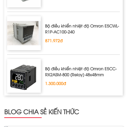
Bộ điều khiển nhiệt độ Omron E5CWL‐
R1P‐AC100‐240
871.972đ
Bộ điều khiển nhiệt độ Omron E5CC-
RX2ASM-800 (Relay) 48x48mm
1.300.000đ
BLOG CHIA SẺ KIẾN THỨC