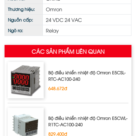
Omron
Thương hiệu:
24 VDC 24 VAC
Nguồn cấp:
Relay
Ngõ ra:
CÁC SẢN PHẨM LIÊN QUAN
Bộ điều khiển nhiệt độ Omron E5CSL‐
RTC‐AC100‐240
648.672đ
Bộ điều khiển nhiệt độ Omron E5CWL‐
R1TC‐AC100‐240
829.400đ