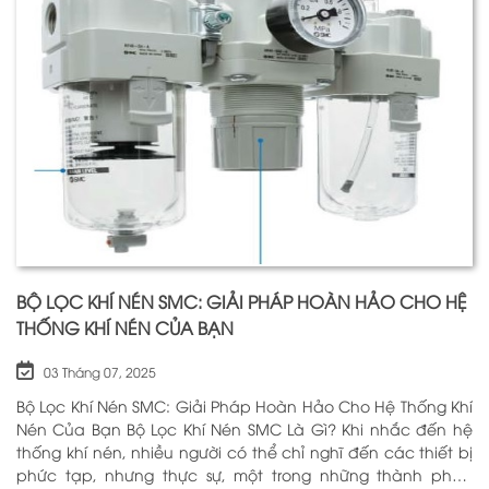
BỘ LỌC KHÍ NÉN SMC: GIẢI PHÁP HOÀN HẢO CHO HỆ
THỐNG KHÍ NÉN CỦA BẠN
03 Tháng 07, 2025
Bộ Lọc Khí Nén SMC: Giải Pháp Hoàn Hảo Cho Hệ Thống Khí
Nén Của Bạn Bộ Lọc Khí Nén SMC Là Gì? Khi nhắc đến hệ
thống khí nén, nhiều người có thể chỉ nghĩ đến các thiết bị
phức tạp, nhưng thực sự, một trong những thành phần