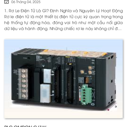
06 Tháng 04, 2025
1. Rơ Le Điện Tử Là Gì? Định Nghĩa và Nguyên Lý Hoạt Động
Rơ le điện tử là một thiết bị điện tử cực kỳ quan trọng trong
hệ thống tự động hóa, đóng vai trò như một cầu nối giữa
dữ liệu và hành động. Những chiếc rơ le này không chỉ đơn
thuần là một công tắc; chúng là những “người bảo vệ”
thông minh giúp điều khiển và giám sát hoạt động của các
thiết bị khác nhau trong môi trường công nghiệp cũng như
trong hộ gia đình. Bằng cách sử dụng công nghệ hiện đại,
rơ le điện tử có khả năng xử lý và phản hồi nhanh chóng,
nhằm nâng cao hiệu suất hoạt động và độ an toàn cho
các hệ thống mà nó kiểm soát. N