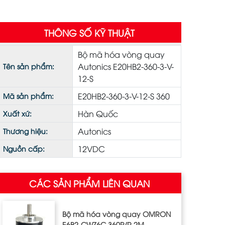
THÔNG SỐ KỸ THUẬT
Bộ mã hóa vòng quay
Autonics E20HB2-360-3-V-
Tên sản phẩm:
12-S
E20HB2-360-3-V-12-S 360
Mã sản phẩm:
Hàn Quốc
Xuất xứ:
Autonics
Thương hiệu:
12VDC
Nguồn cấp:
CÁC SẢN PHẨM LIÊN QUAN
Bộ mã hóa vòng quay OMRON
E6B2-CWZ6C 360P/R 2M