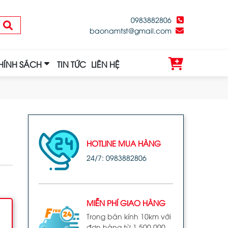
0983882806
baonamtst@gmail.com
HÍNH SÁCH
TIN TỨC
LIÊN HỆ
HOTLINE MUA HÀNG
24/7: 0983882806
MIỄN PHÍ GIAO HÀNG
Trong bán kính 10km với
đơn hàng từ 1.500.000