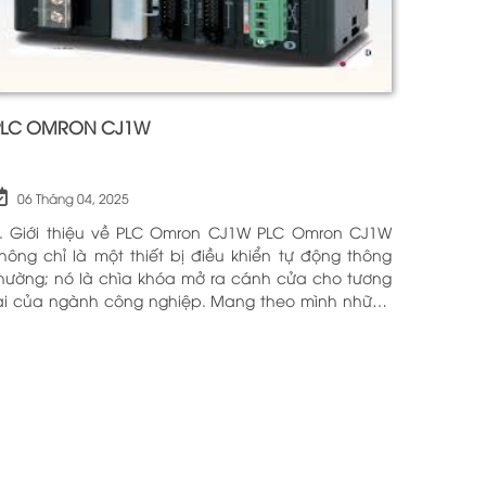
PLC OMRON CJ1W
06 Tháng 04, 2025
. Giới thiệu về PLC Omron CJ1W PLC Omron CJ1W
hông chỉ là một thiết bị điều khiển tự động thông
hường; nó là chìa khóa mở ra cánh cửa cho tương
ai của ngành công nghiệp. Mang theo mình những
ông nghệ tiên tiến và tính năng đa dạng, PLC
mron CJ1W đã chứng minh giá trị của mình qua
hiều năm phục vụ trong nhiều lĩnh vực khác nhau.
ới khả năng hoạt động ổn định và hiệu quả, sản
hẩm này đã trở thành lựa chọn hàng đầu cho
hững ai tìm kiếm sự tối ưu trong quy trình sản xuất
à tự động hóa. Chính vì vậy, việc nắm vững những
hông tin cơ bản về PLC Omron CJ1W là điều cần