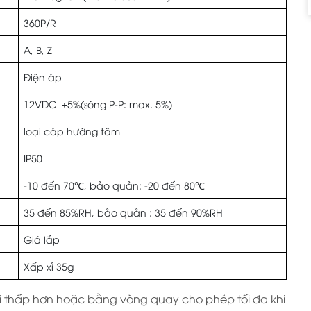
360P/R
A, B, Z
Điện áp
12VDC ±5%(sóng P-P: max. 5%)
loại cáp hướng tâm
IP50
-10 đến 70℃, bảo quản: -20 đến 80℃
35 đến 85%RH, bảo quản : 35 đến 90%RH
Giá lắp
Xấp xỉ 35g
 thấp hơn hoặc bằng vòng quay cho phép tối đa khi