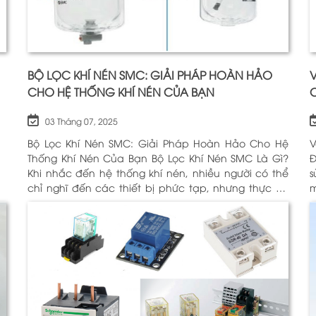
BỘ LỌC KHÍ NÉN SMC: GIẢI PHÁP HOÀN HẢO
V
CHO HỆ THỐNG KHÍ NÉN CỦA BẠN
03 Tháng 07, 2025
Bộ Lọc Khí Nén SMC: Giải Pháp Hoàn Hảo Cho Hệ
V
Thống Khí Nén Của Bạn Bộ Lọc Khí Nén SMC Là Gì?
Động H
Khi nhắc đến hệ thống khí nén, nhiều người có thể
sử
chỉ nghĩ đến các thiết bị phức tạp, nhưng thực sự,
m
một trong những thành phần quan trọng nhất để
c
đảm bảo h
Đ