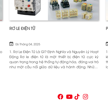
RƠ LE ĐIỆN TỬ
06 Tháng 04, 2025
ho
1. Rơ Le Điện Tử Là Gì? Định Nghĩa và Nguyên Lý Hoạt
1
Động Rơ le điện tử là một thiết bị điện tử cực kỳ
k
quan trọng trong hệ thống tự động hóa, đóng vai trò
t
như một cầu nối giữa dữ liệu và hành động. Những
l
chiếc rơ le này không chỉ đơn thuần là một công
c
tắc; chúng là những “người bảo vệ” thông minh
O
giúp điều khiển và giám sát hoạt động của các thiết
n
bị khác nhau trong môi trường công nghiệp cũng
V
như trong hộ gia đình. Bằng cách sử dụng công
p
nghệ hiện đại, rơ le điện tử có khả năng xử lý và
n
phản hồi nhanh chóng, nhằm nâng cao hiệu suất
v
hoạt động và độ an toàn cho các hệ thống mà nó
t