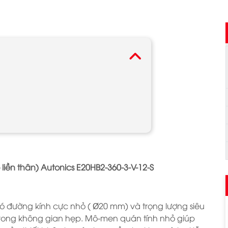
iền thân) Autonics E20HB2-360-3-V-12-S
ó đường kính cực nhỏ ( Ø20 mm) và trọng lượng siêu
trong không gian hẹp. Mô-men quán tính nhỏ giúp