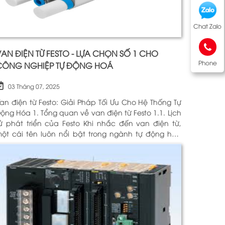
Chat Zalo
AN ĐIỆN TỪ FESTO - LỰA CHỌN SỐ 1 CHO
Phone
CÔNG NGHIỆP TỰ ĐỘNG HOÁ
03 Tháng 07, 2025
an điện từ Festo: Giải Pháp Tối Ưu Cho Hệ Thống Tự
óa 1. Tổng quan về van điện từ Festo 1.1. Lịch
 phát triển của Festo Khi nhắc đến van điện từ,
ột cái tên luôn nổi bật trong ngành tự động hóa
hính là Festo. Được thành lập vào năm 1925 tại
ức, Festo đã trải qua hơn