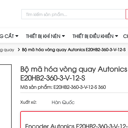
NG CẮT
THIẾT BỊ KHÍ NÉN
THIẾT BỊ ĐIỀU KHIỂN
C
ng quay
Bộ mã hóa vòng quay Autonics E20HB2-360-3-V-12-S
Bộ mã hóa vòng quay Autonics
E20HB2-360-3-V-12-S
Mã sản phẩm: E20HB2-360-3-V-12-S 360
Hàn Quốc
Xuất xứ:
Encoder Autonics E20HB2-360-3-V-12-