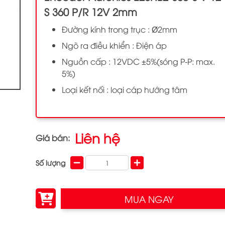
S 360 P/R 12V 2mm
Đường kính trong trục : Ø2mm
Ngõ ra điều khiển : Điện áp
Nguồn cấp : 12VDC ±5%(sóng P-P: max.
5%)
Loại kết nối : loại cáp hướng tâm
Liên hệ
Giá bán:
Số lượng
MUA NGAY