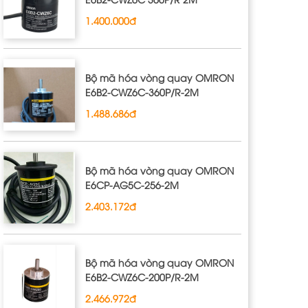
1.400.000đ
Bộ mã hóa vòng quay OMRON
E6B2‐CWZ6C‐360P/R‐2M
1.488.686đ
Bộ mã hóa vòng quay OMRON
E6CP‐AG5C‐256‐2M
2.403.172đ
Bộ mã hóa vòng quay OMRON
E6B2‐CWZ6C‐200P/R‐2M
2.466.972đ