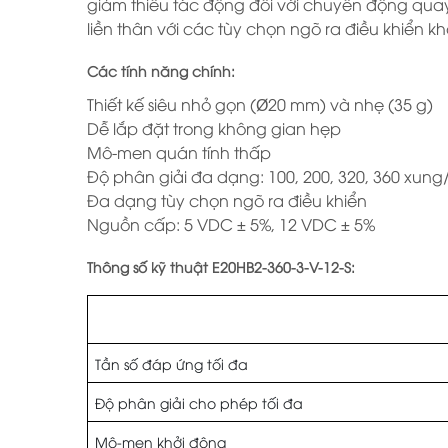
giảm thiểu tác động đối với chuyển động quay c
liền thân với các tùy chọn ngõ ra điều khiển k
Các tính năng chính:
Thiết kế siêu nhỏ gọn (Ø20 mm) và nhẹ (35 g)
Dễ lắp đặt trong không gian hẹp
Mô-men quán tính thấp
Độ phân giải đa dạng: 100, 200, 320, 360 xun
Đa dạng tùy chọn ngõ ra điều khiển
Nguồn cấp: 5 VDC ± 5%, 12 VDC ± 5%
Thông số kỹ thuật E20HB2-360-3-V-12-S:
Đường kính trong trục
Tần số đáp ứng tối đa
Độ phân giải cho phép tối đa
Mô-men khởi động