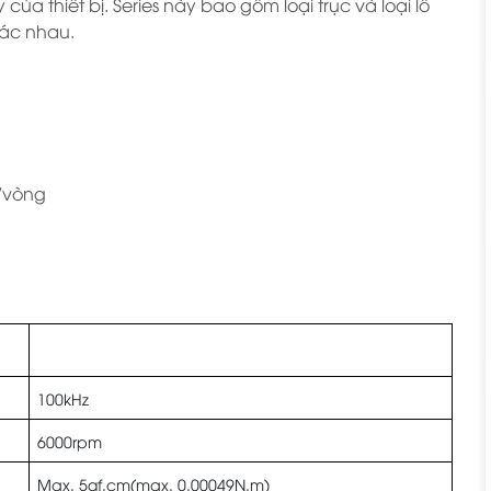
ủa thiết bị. Series này bao gồm loại trục và loại lỗ
hác nhau.
g/vòng
Ø2mm
100kHz
6000rpm
Max. 5gf.cm(max. 0.00049N.m)