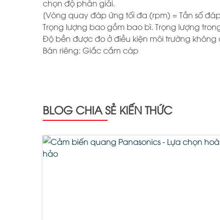
chọn độ phân giải.
[Vòng quay đáp ứng tối đa (rpm) = Tần số đáp 
Trọng lượng bao gồm bao bì. Trọng lượng trong 
Độ bền được đo ở điều kiện môi trường không
Bán riêng: Giắc cắm cáp
BLOG CHIA SẺ KIẾN THỨC