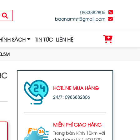
0983882806
baonamtst@gmail.com
HÍNH SÁCH
TIN TỨC
LIÊN HỆ
0.5M
3C
HOTLINE MUA HÀNG
24/7: 0983882806
MIỄN PHÍ GIAO HÀNG
Trong bán kính 10km với
đơn hàng từ 1.500.000