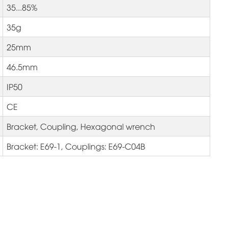
35...85%
35g
25mm
46.5mm
IP50
CE
Bracket, Coupling, Hexagonal wrench
Bracket: E69-1, Couplings: E69-C04B