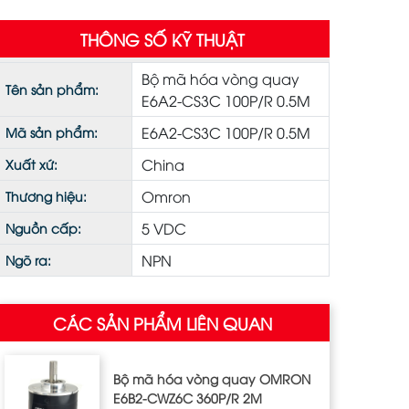
THÔNG SỐ KỸ THUẬT
Bộ mã hóa vòng quay
Tên sản phẩm:
E6A2-CS3C 100P/R 0.5M
E6A2-CS3C 100P/R 0.5M
Mã sản phẩm:
China
Xuất xứ:
Omron
Thương hiệu:
5 VDC
Nguồn cấp:
NPN
Ngõ ra:
CÁC SẢN PHẨM LIÊN QUAN
Bộ mã hóa vòng quay OMRON
E6B2-CWZ6C 360P/R 2M