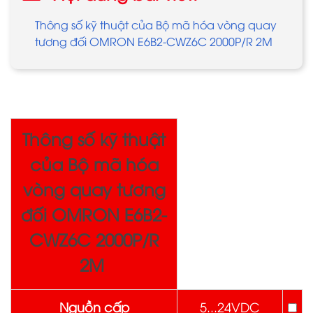
Thông số kỹ thuật của Bộ mã hóa vòng quay
tương đối OMRON E6B2-CWZ6C 2000P/R 2M
Thông số kỹ thuật
của Bộ mã hóa
vòng quay tương
đối OMRON E6B2-
CWZ6C 2000P/R
2M
Nguồn cấp
5...24VDC