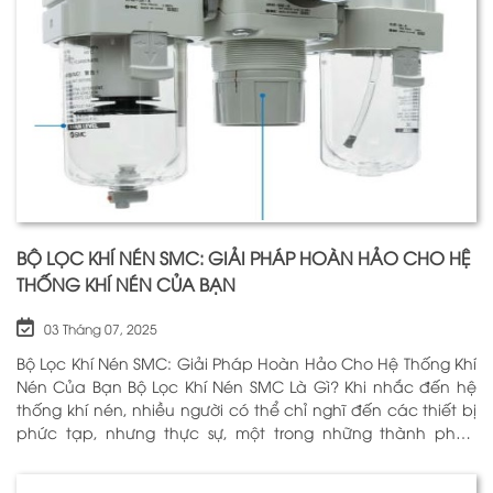
BỘ LỌC KHÍ NÉN SMC: GIẢI PHÁP HOÀN HẢO CHO HỆ
THỐNG KHÍ NÉN CỦA BẠN
03 Tháng 07, 2025
Bộ Lọc Khí Nén SMC: Giải Pháp Hoàn Hảo Cho Hệ Thống Khí
Nén Của Bạn Bộ Lọc Khí Nén SMC Là Gì? Khi nhắc đến hệ
thống khí nén, nhiều người có thể chỉ nghĩ đến các thiết bị
phức tạp, nhưng thực sự, một trong những thành phần
quan trọng nhất để đảm bảo h