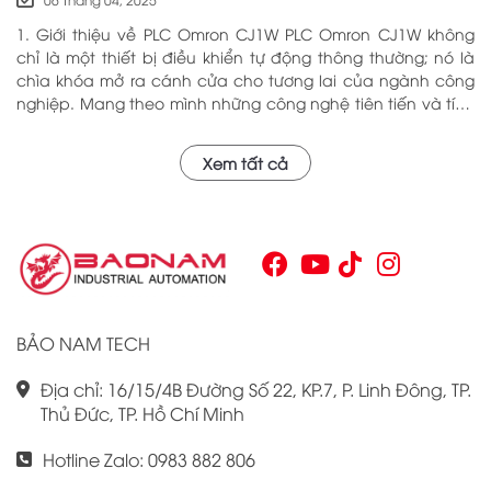
1. Giới thiệu về PLC Omron CJ1W PLC Omron CJ1W không
chỉ là một thiết bị điều khiển tự động thông thường; nó là
chìa khóa mở ra cánh cửa cho tương lai của ngành công
nghiệp. Mang theo mình những công nghệ tiên tiến và tính
năng đa dạng, PLC Omron CJ1W đã chứng minh giá trị của
mình qua nhiều năm phục vụ trong nhiều lĩnh vực khác
Xem tất cả
nhau. Với khả năng hoạt động ổn định và hiệu quả, sản
phẩm này đã trở thành lựa chọn hàng đầu cho những ai
tìm kiếm sự tối ưu trong quy trình sản xuất và tự động hóa.
Chính vì vậy, việc nắm vững những thông tin cơ bản về PLC
Omron CJ1W là điều cần thiết cho bất kỳ ai muốn cải thiện
hiệu suất công việc của mình.
BẢO NAM TECH
Địa chỉ: 16/15/4B Đường Số 22, KP.7, P. Linh Đông, TP.
Thủ Đức, TP. Hồ Chí Minh
Hotline Zalo: 0983 882 806