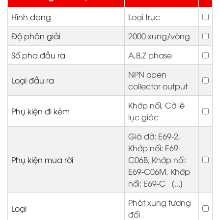
Hình dạng
Loại trục
Độ phân giải
2000 xung/vòng
Số pha đầu ra
A,B,Z phase
NPN open
Loại đầu ra
collector output
Khớp nối, Cờ lê
Phụ kiện đi kèm
lục giác
Giá đỡ: E69-2,
Khớp nối: E69-
Phụ kiện mua rời
C06B, Khớp nối:
E69-C06M, Khớp
nối: E69-C [...]
Phát xung tương
Loại
đối