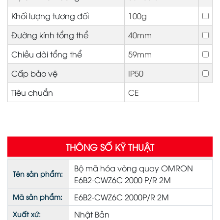
Khối lượng tương đối
100g
Đường kính tổng thể
40mm
Chiều dài tổng thể
59mm
Cấp bảo vệ
IP50
Tiêu chuẩn
CE
THÔNG SỐ KỸ THUẬT
Bộ mã hóa vòng quay OMRON
Tên sản phẩm:
E6B2-CWZ6C 2000 P/R 2M
E6B2-CWZ6C 2000P/R 2M
Mã sản phẩm:
Nhật Bản
Xuất xứ: