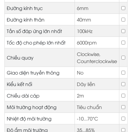
Đường kính trục
6mm
Đường kính thân
40mm
Tần số đáp ứng lớn nhất
100kHz
Tốc độ cho phép lớn nhất
6000rpm
Clockwise,
Chiều quay
Counterclockwise
Giao diện truyền thông
No
Kiểu kết nối
Dây liền
Chiều dài cáp
2m
Môi trường hoạt động
Tiêu chuẩn
Nhiệt độ môi trường
-10...70°C
Độ ẩm môi trường
35...85%