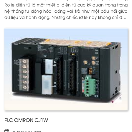
Rơ le điện tử là một thiết bị điện tử cực kỳ quan trọng trong
hệ thống tự động hóa, đóng vai trò như một cầu nối giữa
dữ liệu và hành động. Những chiếc rơ le này không chỉ đơn
thuần là một công tắc; chúng là những “người bảo vệ”
thông minh giúp điều khiển và giám sát hoạt động của các
thiết bị khác nhau trong môi trường công nghiệp cũng như
trong hộ gia đình. Bằng cách sử dụng công nghệ hiện đại,
rơ le điện tử có khả năng xử lý và phản hồi nhanh chóng,
nhằm nâng cao hiệu suất hoạt động và độ an toàn cho
các hệ thống mà nó kiểm soát. N
PLC OMRON CJ1W
06 Tháng 04, 2025