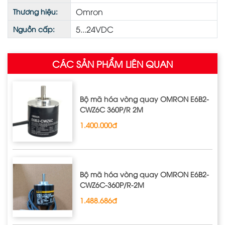
Omron
Thương hiệu:
5...24VDC
Nguồn cấp:
CÁC SẢN PHẨM LIÊN QUAN
Bộ mã hóa vòng quay OMRON E6B2-
CWZ6C 360P/R 2M
1.400.000đ
Bộ mã hóa vòng quay OMRON E6B2‐
CWZ6C‐360P/R‐2M
1.488.686đ