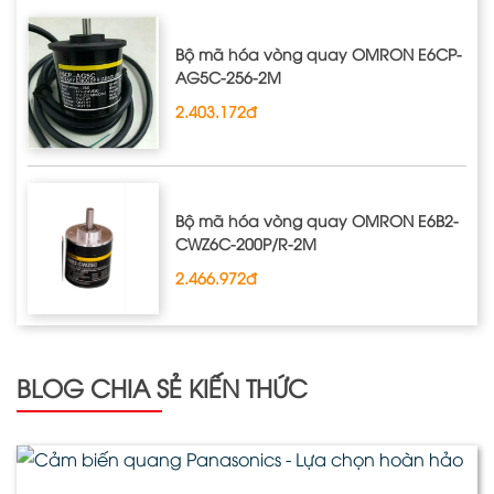
Bộ mã hóa vòng quay OMRON E6CP‐
AG5C‐256‐2M
2.403.172đ
Bộ mã hóa vòng quay OMRON E6B2‐
CWZ6C‐200P/R‐2M
2.466.972đ
BLOG CHIA SẺ KIẾN THỨC