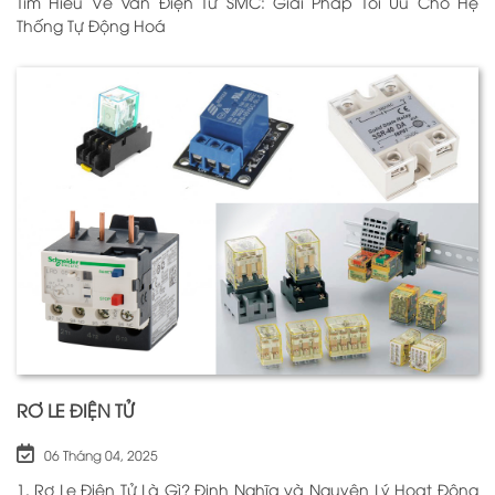
Tìm Hiểu Về Van Điện Từ SMC: Giải Pháp Tối Ưu Cho Hệ
Thống Tự Động Hoá
RƠ LE ĐIỆN TỬ
06 Tháng 04, 2025
1. Rơ Le Điện Tử Là Gì? Định Nghĩa và Nguyên Lý Hoạt Động