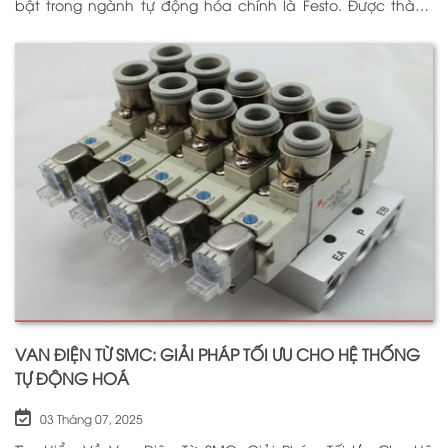
bật trong ngành tự động hóa chính là Festo. Được thành
lập vào năm 1925 tại Đức, Festo đã trải qua hơn
VAN ĐIỆN TỪ SMC: GIẢI PHÁP TỐI ƯU CHO HỆ THỐNG
TỰ ĐỘNG HOÁ
03 Tháng 07, 2025