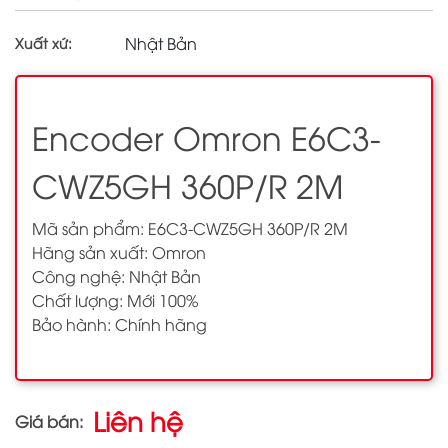
Nhật Bản
Xuất xứ:
Encoder Omron E6C3-
CWZ5GH 360P/R 2M
Mã sản phẩm: E6C3-CWZ5GH 360P/R 2M
Hãng sản xuất: Omron
Công nghệ: Nhật Bản
Chất lượng: Mới 100%
Bảo hành: Chính hãng
Liên hệ
Giá bán: