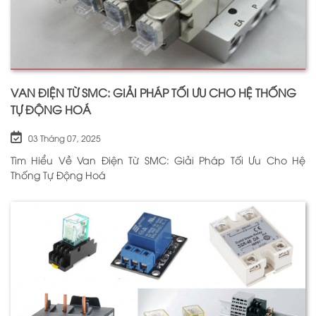
VAN ĐIỆN TỪ SMC: GIẢI PHÁP TỐI ƯU CHO HỆ THỐNG
TỰ ĐỘNG HOÁ
03 Tháng 07, 2025
Tìm Hiểu Về Van Điện Từ SMC: Giải Pháp Tối Ưu Cho Hệ
Thống Tự Động Hoá