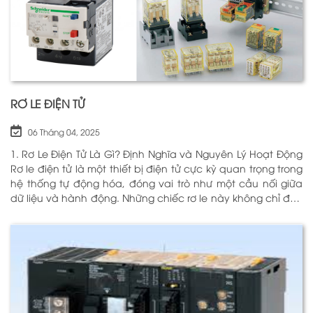
RƠ LE ĐIỆN TỬ
06 Tháng 04, 2025
1. Rơ Le Điện Tử Là Gì? Định Nghĩa và Nguyên Lý Hoạt Động
Rơ le điện tử là một thiết bị điện tử cực kỳ quan trọng trong
hệ thống tự động hóa, đóng vai trò như một cầu nối giữa
dữ liệu và hành động. Những chiếc rơ le này không chỉ đơn
thuần là một công tắc; chúng là những “người bảo vệ”
thông minh giúp điều khiển và giám sát hoạt động của các
thiết bị khác nhau trong môi trường công nghiệp cũng như
trong hộ gia đình. Bằng cách sử dụng công nghệ hiện đại,
rơ le điện tử có khả năng xử lý và phản hồi nhanh chóng,
nhằm nâng cao hiệu suất hoạt động và độ an toàn cho
các hệ thống mà nó kiểm soát. N