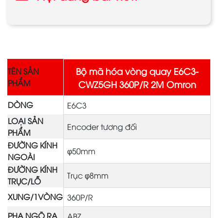
Bộ mã hóa vòng quay E6C3-
TÊN SẢN
PHẨM
CWZ5GH 360P/R 2M Omron
DÒNG
E6C3
LOẠI SẢN
Encoder tương đối
PHẨM
ĐƯỜNG KÍNH
φ50mm
NGOÀI
ĐƯỜNG KÍNH
Trục φ8mm
TRỤC/LỖ
XUNG/1VÒNG
360P/R
PHA NGÕ RA
ABZ