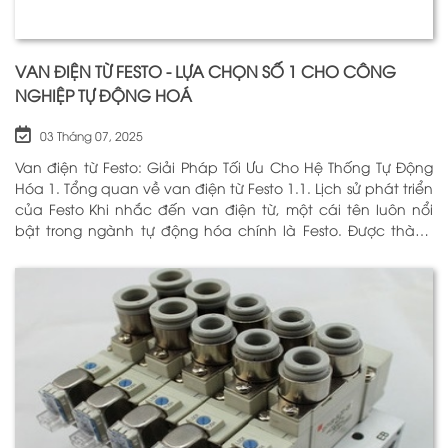
VAN ĐIỆN TỪ FESTO - LỰA CHỌN SỐ 1 CHO CÔNG
NGHIỆP TỰ ĐỘNG HOÁ
03 Tháng 07, 2025
Van điện từ Festo: Giải Pháp Tối Ưu Cho Hệ Thống Tự Động
Hóa 1. Tổng quan về van điện từ Festo 1.1. Lịch sử phát triển
của Festo Khi nhắc đến van điện từ, một cái tên luôn nổi
bật trong ngành tự động hóa chính là Festo. Được thành
lập vào năm 1925 tại Đức, Festo đã trải qua hơn