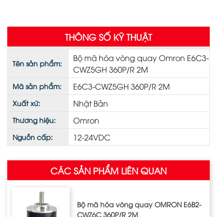
THÔNG SỐ KỸ THUẬT
Bộ mã hóa vòng quay Omron E6C3-
Tên sản phẩm:
CWZ5GH 360P/R 2M
E6C3-CWZ5GH 360P/R 2M
Mã sản phẩm:
Nhật Bản
Xuất xứ:
Omron
Thương hiệu:
12-24VDC
Nguồn cấp:
CÁC SẢN PHẨM LIÊN QUAN
Bộ mã hóa vòng quay OMRON E6B2-
CWZ6C 360P/R 2M