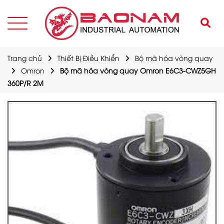
Trang chủ
Thiết Bị Điều Khiển
Bộ mã hóa vòng quay
Omron
Bộ mã hóa vòng quay Omron E6C3-CWZ5GH
360P/R 2M