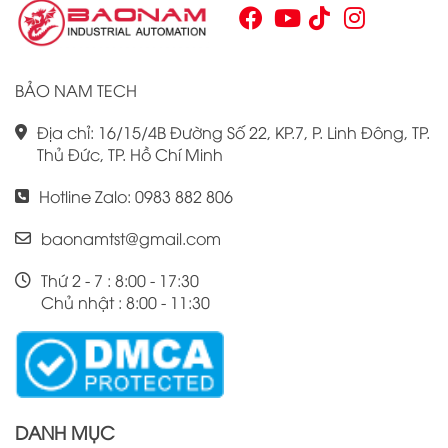
Omron CJ1W là điều cần thiết cho bất kỳ ai muốn cải thiện
hiệu suất công việc của mình.
BẢO NAM TECH
Địa chỉ: 16/15/4B Đường Số 22, KP.7, P. Linh Đông, TP.
Thủ Đức, TP. Hồ Chí Minh
Hotline Zalo: 0983 882 806
baonamtst@gmail.com
Thứ 2 - 7 : 8:00 - 17:30
Chủ nhật : 8:00 - 11:30
DANH MỤC