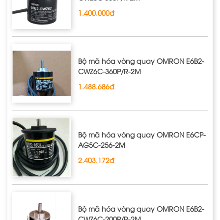
1.400.000đ
Bộ mã hóa vòng quay OMRON E6B2‐
CWZ6C‐360P/R‐2M
1.488.686đ
Bộ mã hóa vòng quay OMRON E6CP‐
AG5C‐256‐2M
2.403.172đ
Bộ mã hóa vòng quay OMRON E6B2‐
CWZ6C‐200P/R‐2M