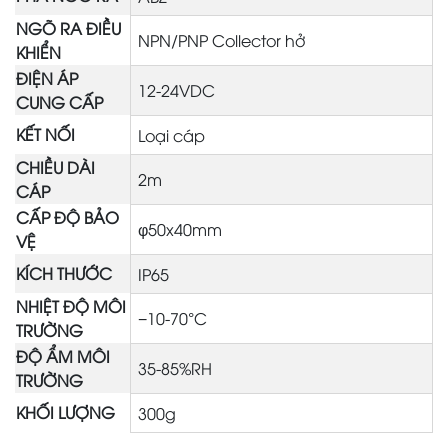
NGÕ RA ĐIỀU
NPN/PNP Collector hở
KHIỂN
ĐIỆN ÁP
12-24VDC
CUNG CẤP
KẾT NỐI
Loại cáp
CHIỀU DÀI
2m
CÁP
CẤP ĐỘ BẢO
φ50x40mm
VỆ
KÍCH THƯỚC
IP65
NHIỆT ĐỘ MÔI
−10-70°C
TRƯỜNG
ĐỘ ẨM MÔI
35-85%RH
TRƯỜNG
KHỐI LƯỢNG
300g