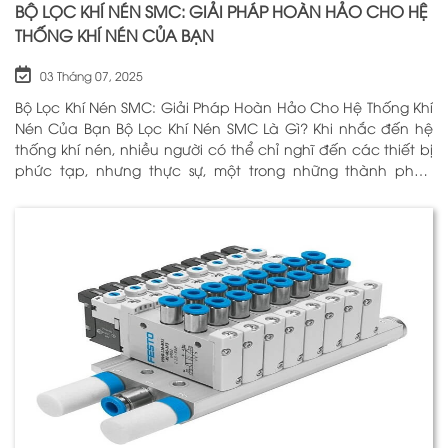
BỘ LỌC KHÍ NÉN SMC: GIẢI PHÁP HOÀN HẢO CHO HỆ
THỐNG KHÍ NÉN CỦA BẠN
03 Tháng 07, 2025
Bộ Lọc Khí Nén SMC: Giải Pháp Hoàn Hảo Cho Hệ Thống Khí
Nén Của Bạn Bộ Lọc Khí Nén SMC Là Gì? Khi nhắc đến hệ
thống khí nén, nhiều người có thể chỉ nghĩ đến các thiết bị
phức tạp, nhưng thực sự, một trong những thành phần
quan trọng nhất để đảm bảo h