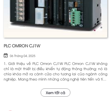
PLC OMRON CJ1W
06 Tháng 04, 2025
1. Giới thiệu về PLC Omron CJ1W PLC Omron CJ1W không
chỉ là một thiết bị điều khiển tự động thông thường; nó là
chìa khóa mở ra cánh cửa cho tương lai của ngành công
nghiệp. Mang theo mình những công nghệ tiên tiến và tính
năng đa dạng, PLC Omron CJ1W đã chứng minh giá trị của
mình qua nhiều năm phục vụ trong nhiều lĩnh vực khác
Xem tất cả
nhau. Với khả năng hoạt động ổn định và hiệu quả, sản
phẩm này đã trở thành lựa chọn hàng đầu cho những ai
tìm kiếm sự tối ưu trong quy trình sản xuất và tự động hóa.
Chính vì vậy, việc nắm vững những thông tin cơ bản về PLC