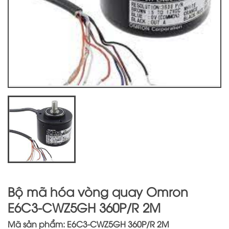
Bộ mã hóa vòng quay Omron
E6C3-CWZ5GH 360P/R 2M
Mã sản phẩm: E6C3-CWZ5GH 360P/R 2M