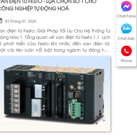
AN ĐIỆN TỪ FESTO - LỰA CHỌN SỐ 1 CHO
CÔNG NGHIỆP TỰ ĐỘNG HOÁ
Chat Face
03 Tháng 07, 2025
an điện từ Festo: Giải Pháp Tối Ưu Cho Hệ Thống Tự
óa 1. Tổng quan về van điện từ Festo 1.1. Lịch
Chat Zalo
 phát triển của Festo Khi nhắc đến van điện từ,
ột cái tên luôn nổi bật trong ngành tự động hóa
hính là Festo. Được thành lập vào năm 1925 tại
Phone
ức, Festo đã trải qua hơn