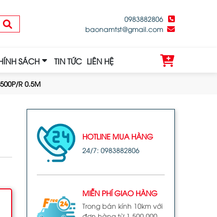
0983882806
baonamtst@gmail.com
HÍNH SÁCH
TIN TỨC
LIÊN HỆ
500P/R 0.5M
HOTLINE MUA HÀNG
24/7: 0983882806
MIỄN PHÍ GIAO HÀNG
Trong bán kính 10km với
đơn hàng từ 1.500.000