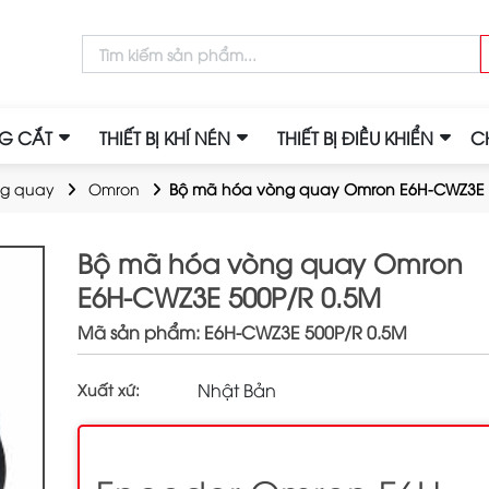
NG CẮT
THIẾT BỊ KHÍ NÉN
THIẾT BỊ ĐIỀU KHIỂN
C
ng quay
Omron
Bộ mã hóa vòng quay Omron E6H-CWZ3E 
Bộ mã hóa vòng quay Omron
E6H-CWZ3E 500P/R 0.5M
Mã sản phẩm: E6H-CWZ3E 500P/R 0.5M
Nhật Bản
Xuất xứ: