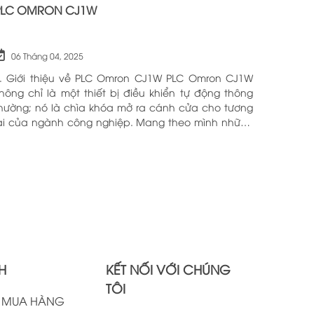
PLC OMRON CJ1W
06 Tháng 04, 2025
. Giới thiệu về PLC Omron CJ1W PLC Omron CJ1W
hông chỉ là một thiết bị điều khiển tự động thông
hường; nó là chìa khóa mở ra cánh cửa cho tương
ai của ngành công nghiệp. Mang theo mình những
ông nghệ tiên tiến và tính năng đa dạng, PLC
mron CJ1W đã chứng minh giá trị của mình qua
hiều năm phục vụ trong nhiều lĩnh vực khác nhau.
ới khả năng hoạt động ổn định và hiệu quả, sản
hẩm này đã trở thành lựa chọn hàng đầu cho
hững ai tìm kiếm sự tối ưu trong quy trình sản xuất
à tự động hóa. Chính vì vậy, việc nắm vững những
hông tin cơ bản về PLC Omron CJ1W là điều cần
hiết cho bất kỳ ai muốn cải thiện hiệu suất công
H
KẾT NỐI VỚI CHÚNG
iệc của mình.
TÔI
H MUA HÀNG