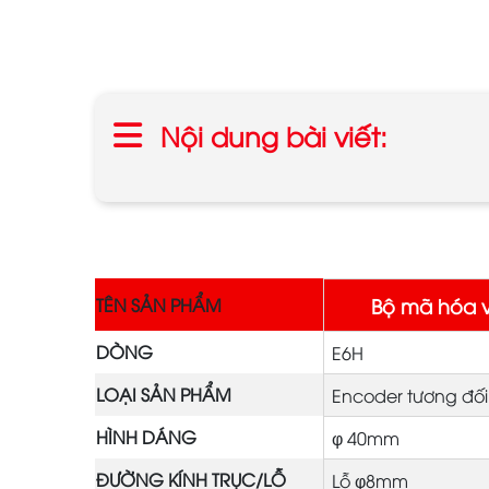
Nội dung bài viết:
Bộ mã hóa 
TÊN SẢN PHẨM
DÒNG
E6H
LOẠI SẢN PHẨM
Encoder tương đối
HÌNH DÁNG
φ 40mm
ĐƯỜNG KÍNH TRỤC/LỖ
Lỗ φ8mm