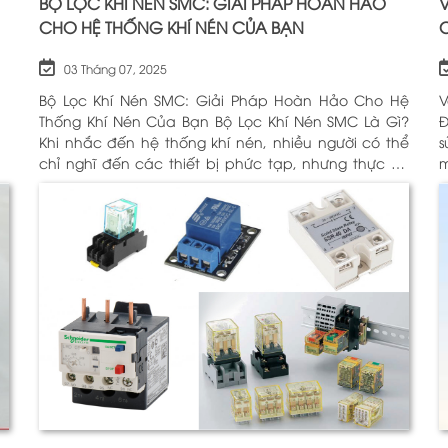
BỘ LỌC KHÍ NÉN SMC: GIẢI PHÁP HOÀN HẢO
V
CHO HỆ THỐNG KHÍ NÉN CỦA BẠN
03 Tháng 07, 2025
Bộ Lọc Khí Nén SMC: Giải Pháp Hoàn Hảo Cho Hệ
V
Thống Khí Nén Của Bạn Bộ Lọc Khí Nén SMC Là Gì?
Động H
Khi nhắc đến hệ thống khí nén, nhiều người có thể
sử
chỉ nghĩ đến các thiết bị phức tạp, nhưng thực sự,
m
một trong những thành phần quan trọng nhất để
c
đảm bảo h
Đ