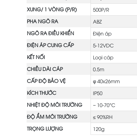
XUNG/ 1 VÒNG (P/R)
500P/R
PHA NGÕ RA
ABZ
NGÕ RA ĐIỀU KHIỂN
Điện áp
ĐIỆN ÁP CUNG CẤP
5-12VDC
KẾT NỐI
Loại cáp
CHIỀU DÀI CÁP
0.5m
CẤP ĐỘ BẢO VỆ
φ 40x26mm
KÍCH THƯỚC
IP50
NHIỆT ĐỘ MÔI TRƯỜNG
− 10-70°C
ĐỘ ẨM MÔI TRƯỜNG
≤ 90%RH
TRỌNG LƯỢNG
120g