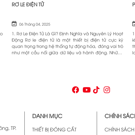
RƠ LE ĐIỆN TỬ
06 Tháng 04, 2025
ho
1. Rơ Le Điện Tử Là Gì? Định Nghĩa và Nguyên Lý Hoạt
1
Động Rơ le điện tử là một thiết bị điện tử cực kỳ
k
quan trọng trong hệ thống tự động hóa, đóng vai trò
t
như một cầu nối giữa dữ liệu và hành động. Những
l
chiếc rơ le này không chỉ đơn thuần là một công
c
tắc; chúng là những “người bảo vệ” thông minh
O
giúp điều khiển và giám sát hoạt động của các thiết
n
bị khác nhau trong môi trường công nghiệp cũng
V
như trong hộ gia đình. Bằng cách sử dụng công
p
nghệ hiện đại, rơ le điện tử có khả năng xử lý và
n
phản hồi nhanh chóng, nhằm nâng cao hiệu suất
v
hoạt động và độ an toàn cho các hệ thống mà nó
t
kiểm soát. N
t
DANH MỤC
CHÍNH SÁC
v
ông, TP.
THIẾT BỊ ĐÓNG CẮT
CHÍNH SÁC