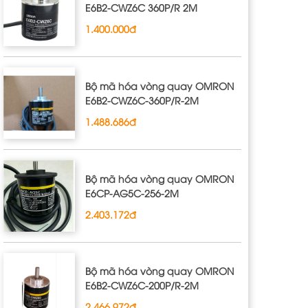
E6B2-CWZ6C 360P/R 2M
1.400.000đ
Bộ mã hóa vòng quay OMRON
E6B2‐CWZ6C‐360P/R‐2M
1.488.686đ
Bộ mã hóa vòng quay OMRON
E6CP‐AG5C‐256‐2M
2.403.172đ
Bộ mã hóa vòng quay OMRON
E6B2‐CWZ6C‐200P/R‐2M
2.466.972đ