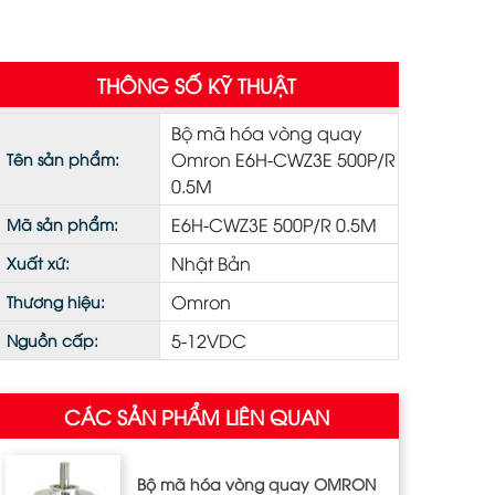
THÔNG SỐ KỸ THUẬT
Bộ mã hóa vòng quay
Omron E6H-CWZ3E 500P/R
Tên sản phẩm:
0.5M
E6H-CWZ3E 500P/R 0.5M
Mã sản phẩm:
Nhật Bản
Xuất xứ:
Omron
Thương hiệu:
5-12VDC
Nguồn cấp:
CÁC SẢN PHẨM LIÊN QUAN
Bộ mã hóa vòng quay OMRON