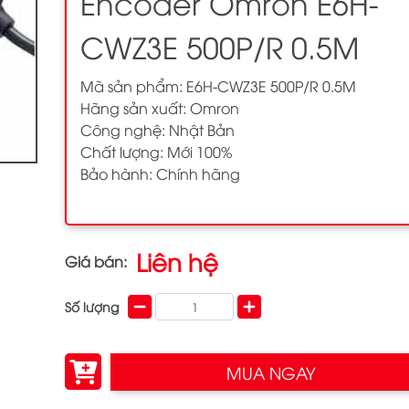
Encoder Omron E6H-
CWZ3E 500P/R 0.5M
Mã sản phẩm: E6H-CWZ3E 500P/R 0.5M
Hãng sản xuất: Omron
Công nghệ: Nhật Bản
Chất lượng: Mới 100%
Bảo hành: Chính hãng
Liên hệ
Giá bán:
Số lượng
MUA NGAY