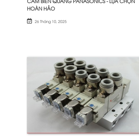
CẢM BIẾN QUANG PANASONICS - LỰA CHỌN
HOÀN HẢO
26 Tháng 10, 2025