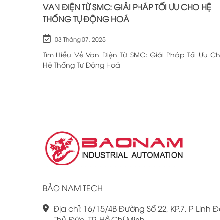
VAN ĐIỆN TỪ SMC: GIẢI PHÁP TỐI ƯU CHO HỆ
THỐNG TỰ ĐỘNG HOÁ
03 Tháng 07, 2025
Tìm Hiểu Về Van Điện Từ SMC: Giải Pháp Tối Ưu C
Hệ Thống Tự Động Hoá
BẢO NAM TECH
Địa chỉ: 16/15/4B Đường Số 22, KP.7, P. Linh Đ
Thủ Đức, TP. Hồ Chí Minh