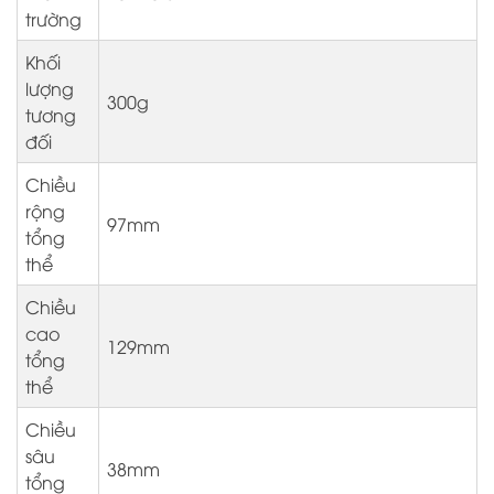
trường
Khối
lượng
300g
tương
đối
Chiều
rộng
97mm
tổng
thể
Chiều
cao
129mm
tổng
thể
Chiều
sâu
38mm
tổng