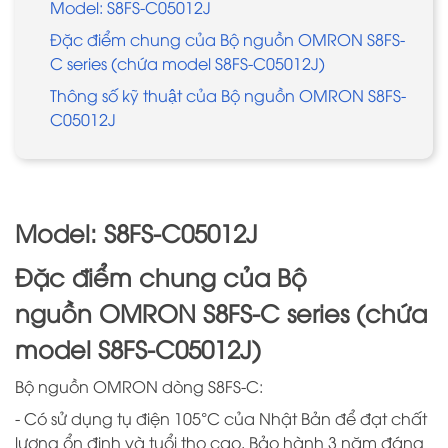
Model: S8FS-C05012J
Đặc điểm chung của Bộ nguồn OMRON S8FS-
C series (chứa model S8FS-C05012J)
Thông số kỹ thuật của Bộ nguồn OMRON S8FS-
C05012J
Model: S8FS-C05012J
Đặc điểm chung của Bộ
nguồn OMRON S8FS-C series (chứa
model S8FS-C05012J)
Bộ nguồn OMRON dòng S8FS-C:
- Có sử dụng tụ điện 105°C của Nhật Bản để đạt chất
lượng ổn định và tuổi thọ cao. Bảo hành 3 năm đáng