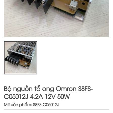
Bộ nguồn tổ ong Omron S8FS-
C05012J 4.2A 12V 50W
Mã sản phẩm: S8FS-C05012J