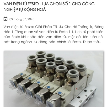
VAN ĐIỆN TỪ FESTO - LỰA CHỌN SỐ 1 CHO CÔNG
NGHIỆP TỰ ĐỘNG HOÁ
03 Tháng 07, 2025
Van điện từ Festo: Giải Pháp Tối Ưu Cho Hệ Thống Tự Động
Hóa 1. Tổng quan về van điện từ Festo 1.1. Lịch sử phát triển
của Festo Khi nhắc đến van điện từ, một cái tên luôn nổi
bật trong ngành tự động hóa chính là Festo. Được thành
lập vào năm 1925 tại Đức, Festo đã trải qua hơn