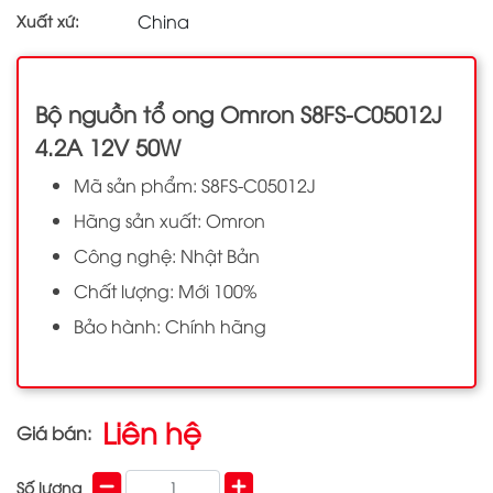
China
Xuất xứ:
Bộ nguồn tổ ong Omron S8FS-C05012J
4.2A 12V 50W
Mã sản phẩm: S8FS-C05012J
Hãng sản xuất: Omron
Công nghệ: Nhật Bản
Chất lượng: Mới 100%
Bảo hành: Chính hãng
Liên hệ
Giá bán:
Số lượng