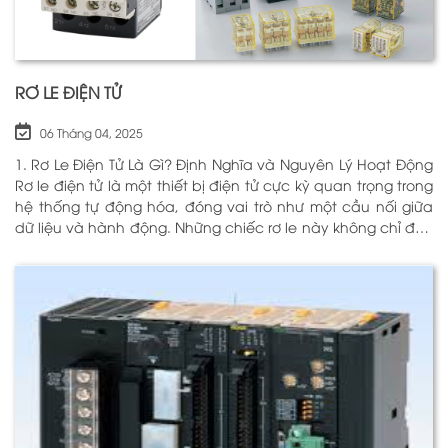
RƠ LE ĐIỆN TỬ
06 Tháng 04, 2025
1. Rơ Le Điện Tử Là Gì? Định Nghĩa và Nguyên Lý Hoạt Động
Rơ le điện tử là một thiết bị điện tử cực kỳ quan trọng trong
hệ thống tự động hóa, đóng vai trò như một cầu nối giữa
dữ liệu và hành động. Những chiếc rơ le này không chỉ đơn
thuần là một công tắc; chúng là những “người bảo vệ”
thông minh giúp điều khiển và giám sát hoạt động của các
thiết bị khác nhau trong môi trường công nghiệp cũng như
trong hộ gia đình. Bằng cách sử dụng công nghệ hiện đại,
rơ le điện tử có khả năng xử lý và phản hồi nhanh chóng,
nhằm nâng cao hiệu suất hoạt động và độ an toàn cho
các hệ thống mà nó kiểm soát. N