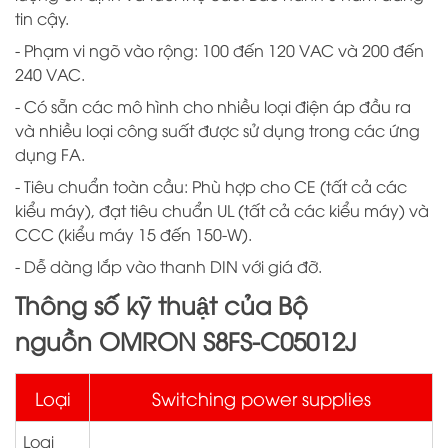
tin cậy.
- Phạm vi ngõ vào rộng: 100 đến 120 VAC và 200 đến
240 VAC.
- Có sẵn các mô hình cho nhiều loại điện áp đầu ra
và nhiều loại công suất được sử dụng trong các ứng
dụng FA.
- Tiêu chuẩn toàn cầu: Phù hợp cho CE (tất cả các
kiểu máy), đạt tiêu chuẩn UL (tất cả các kiểu máy) và
CCC (kiểu máy 15 đến 150-W).
- Dễ dàng lắp vào thanh DIN với giá đỡ.
Thông số kỹ thuật của Bộ
nguồn OMRON S8FS-C05012J
Loại
Switching power supplies
Loại