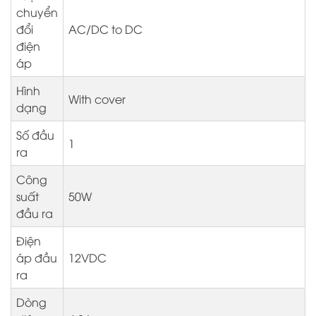
chuyển
đổi
AC/DC to DC
điện
áp
Hình
With cover
dạng
Số đầu
1
ra
Công
suất
50W
đầu ra
Điện
áp đầu
12VDC
ra
Dòng