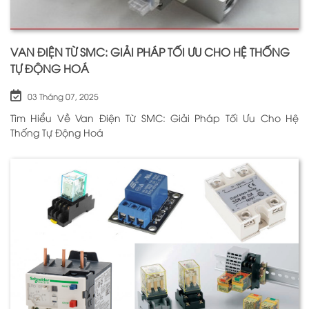
VAN ĐIỆN TỪ SMC: GIẢI PHÁP TỐI ƯU CHO HỆ THỐNG
TỰ ĐỘNG HOÁ
03 Tháng 07, 2025
Tìm Hiểu Về Van Điện Từ SMC: Giải Pháp Tối Ưu Cho Hệ
Thống Tự Động Hoá