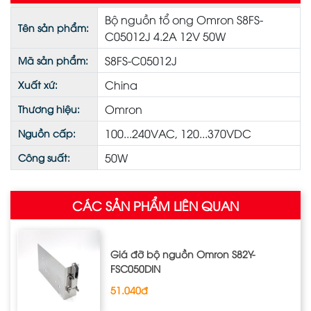
Bộ nguồn tổ ong Omron S8FS-
Tên sản phẩm:
C05012J 4.2A 12V 50W
S8FS-C05012J
Mã sản phẩm:
China
Xuất xứ:
Omron
Thương hiệu:
100...240VAC, 120...370VDC
Nguồn cấp:
50W
Công suất:
CÁC SẢN PHẨM LIÊN QUAN
Giá đỡ bộ nguồn Omron S82Y‐
FSC050DIN
51.040đ