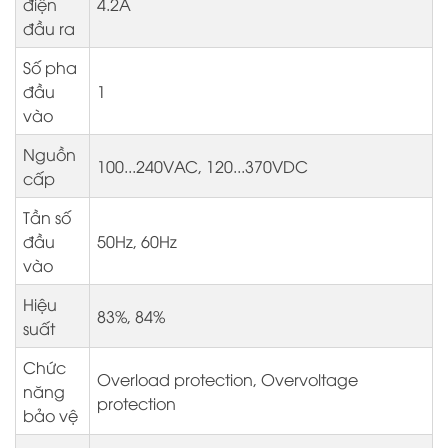
điện
4.2A
đầu ra
Số pha
đầu
1
vào
Nguồn
100...240VAC, 120...370VDC
cấp
Tần số
đầu
50Hz, 60Hz
vào
Hiệu
83%, 84%
suất
Chức
Overload protection, Overvoltage
năng
protection
bảo vệ