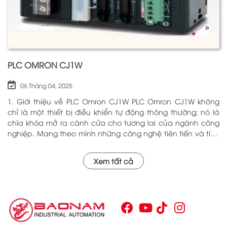
PLC OMRON CJ1W
06 Tháng 04, 2025
1. Giới thiệu về PLC Omron CJ1W PLC Omron CJ1W không
chỉ là một thiết bị điều khiển tự động thông thường; nó là
chìa khóa mở ra cánh cửa cho tương lai của ngành công
nghiệp. Mang theo mình những công nghệ tiên tiến và tính
năng đa dạng, PLC Omron CJ1W đã chứng minh giá trị của
mình qua nhiều năm phục vụ trong nhiều lĩnh vực khác
Xem tất cả
nhau. Với khả năng hoạt động ổn định và hiệu quả, sản
phẩm này đã trở thành lựa chọn hàng đầu cho những ai
tìm kiếm sự tối ưu trong quy trình sản xuất và tự động hóa.
Chính vì vậy, việc nắm vững những thông tin cơ bản về PLC
Omron CJ1W là điều cần thiết cho bất kỳ ai muốn cải thiện
hiệu suất công việc của mình.