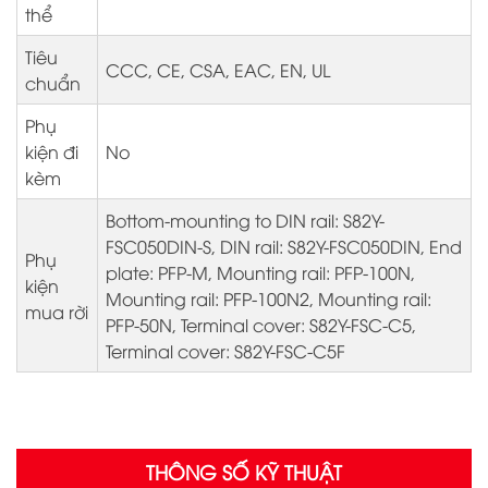
thể
Tiêu
CCC, CE, CSA, EAC, EN, UL
chuẩn
Phụ
kiện đi
No
kèm
Bottom-mounting to DIN rail: S82Y-
FSC050DIN-S, DIN rail: S82Y-FSC050DIN, End
Phụ
plate: PFP-M, Mounting rail: PFP-100N,
kiện
Mounting rail: PFP-100N2, Mounting rail:
mua rời
PFP-50N, Terminal cover: S82Y-FSC-C5,
Terminal cover: S82Y-FSC-C5F
THÔNG SỐ KỸ THUẬT