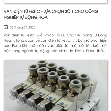
VAN ĐIỆN TỪ FESTO - LỰA CHỌN SỐ 1 CHO CÔNG
NGHIỆP TỰ ĐỘNG HOÁ
03 Tháng 07, 2025
Van điện từ Festo: Giải Pháp Tối Ưu Cho Hệ Thống Tự Động
Hóa 1. Tổng quan về van điện từ Festo 1.1. Lịch sử phát triển
của Festo Khi nhắc đến van điện từ, một cái tên luôn nổi
bật trong ngành tự động hóa chính là Festo. Được thành
lập vào năm 1925 tại Đức, Festo đã trải qua hơn