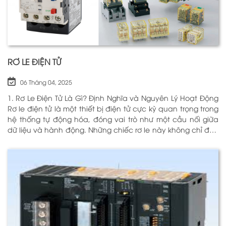
RƠ LE ĐIỆN TỬ
06 Tháng 04, 2025
1. Rơ Le Điện Tử Là Gì? Định Nghĩa và Nguyên Lý Hoạt Động
Rơ le điện tử là một thiết bị điện tử cực kỳ quan trọng trong
hệ thống tự động hóa, đóng vai trò như một cầu nối giữa
dữ liệu và hành động. Những chiếc rơ le này không chỉ đơn
thuần là một công tắc; chúng là những “người bảo vệ”
thông minh giúp điều khiển và giám sát hoạt động của các
thiết bị khác nhau trong môi trường công nghiệp cũng như
trong hộ gia đình. Bằng cách sử dụng công nghệ hiện đại,
rơ le điện tử có khả năng xử lý và phản hồi nhanh chóng,
nhằm nâng cao hiệu suất hoạt động và độ an toàn cho
các hệ thống mà nó kiểm soát. N