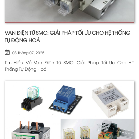
VAN ĐIỆN TỪ SMC: GIẢI PHÁP TỐI ƯU CHO HỆ THỐNG
TỰ ĐỘNG HOÁ
03 Tháng 07, 2025
Tìm Hiểu Về Van Điện Từ SMC: Giải Pháp Tối Ưu Cho Hệ
Thống Tự Động Hoá