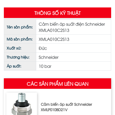
THÔNG SỐ KỸ THUẬT
Cảm biến áp suất điện Schneider
Tên sản phẩm:
XMLA010C2S13
XMLA010C2S13
Mã sản phẩm:
Đức
Xuất xứ:
Schneider
Thương hiệu:
10 bar
Áp suất:
CÁC SẢN PHẨM LIÊN QUAN
Cảm biến áp suất Schneider
XMLP010BD21V