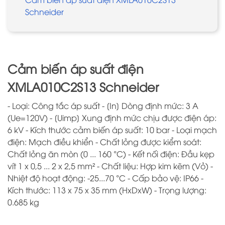
Schneider
Cảm biến áp suất điện
XMLA010C2S13 Schneider
- Loại: Công tắc áp suất - [In] Dòng định mức: 3 A
(Ue=120V) - [Uimp] Xung định mức chịu được điện áp:
6 kV - Kích thước cảm biến áp suất: 10 bar - Loại mạch
điện: Mạch điều khiển - Chất lỏng được kiểm soát:
Chất lỏng ăn mòn (0 ... 160 °C) - Kết nối điện: Đầu kẹp
vít 1 x 0,5 ... 2 x 2,5 mm² - Chất liệu: Hợp kim kẽm (Vỏ) -
Nhiệt độ hoạt động: -25...70 °C - Cấp bảo vệ: IP66 -
Kích thước: 113 x 75 x 35 mm (HxDxW) - Trọng lượng:
0.685 kg