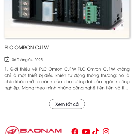
PLC OMRON CJ1W
06 Tháng 04, 2025
1. Giới thiệu về PLC Omron CJ1W PLC Omron CJ1W không
chỉ là một thiết bị điều khiển tự động thông thường; nó là
chìa khóa mở ra cánh cửa cho tương lai của ngành công
nghiệp. Mang theo mình những công nghệ tiên tiến và tính
năng đa dạng, PLC Omron CJ1W đã chứng minh giá trị của
mình qua nhiều năm phục vụ trong nhiều lĩnh vực khác
Xem tất cả
nhau. Với khả năng hoạt động ổn định và hiệu quả, sản
phẩm này đã trở thành lựa chọn hàng đầu cho những ai
tìm kiếm sự tối ưu trong quy trình sản xuất và tự động hóa.
Chính vì vậy, việc nắm vững những thông tin cơ bản về PLC
Omron CJ1W là điều cần thiết cho bất kỳ ai muốn cải thiện