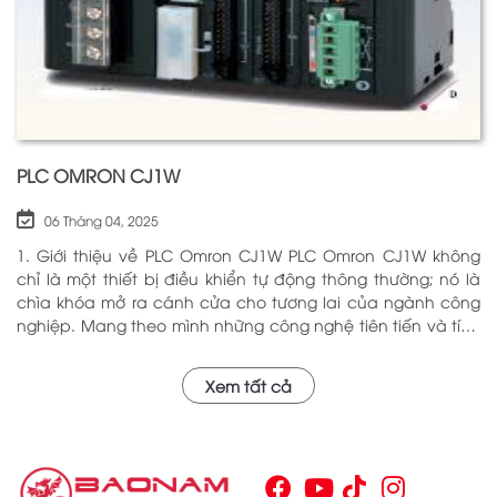
PLC OMRON CJ1W
06 Tháng 04, 2025
1. Giới thiệu về PLC Omron CJ1W PLC Omron CJ1W không
chỉ là một thiết bị điều khiển tự động thông thường; nó là
chìa khóa mở ra cánh cửa cho tương lai của ngành công
nghiệp. Mang theo mình những công nghệ tiên tiến và tính
năng đa dạng, PLC Omron CJ1W đã chứng minh giá trị của
mình qua nhiều năm phục vụ trong nhiều lĩnh vực khác
Xem tất cả
nhau. Với khả năng hoạt động ổn định và hiệu quả, sản
phẩm này đã trở thành lựa chọn hàng đầu cho những ai
tìm kiếm sự tối ưu trong quy trình sản xuất và tự động hóa.
Chính vì vậy, việc nắm vững những thông tin cơ bản về PLC
Omron CJ1W là điều cần thiết cho bất kỳ ai muốn cải thiện