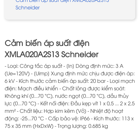
Schneider
Cảm biến áp suất điện
XMLA020A2S13 Schneider
- Loại: Công tắc áp suất - [In] Dòng định mức: 3 A
(Ue=120V) - [Uimp] Xung định mức chịu được điện áp:
6 kV - Kích thước cảm biến áp suất: 20 bar - Loại mạch
điện: Mạch điều khiển - Chất lỏng được kiểm soát:
Không khí (0...70 °C), nước ngọt (0...70 °C), dầu thủy
lực (0...70 °C) - Kết nối điện: Đầu kẹp vít 1 x 0,5 ... 2 x 2,5
mm² - Chất liệu: Hợp kim kẽm (Vỏ) - Nhiệt độ hoạt
động: -25...70 °C - Cấp bảo vệ: IP66 - Kích thước: 113 x
75 x 35 mm (HxDxW) - Trọng lượng: 0.685 kg