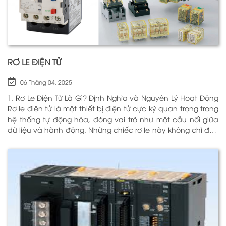
RƠ LE ĐIỆN TỬ
06 Tháng 04, 2025
1. Rơ Le Điện Tử Là Gì? Định Nghĩa và Nguyên Lý Hoạt Động
Rơ le điện tử là một thiết bị điện tử cực kỳ quan trọng trong
hệ thống tự động hóa, đóng vai trò như một cầu nối giữa
dữ liệu và hành động. Những chiếc rơ le này không chỉ đơn
thuần là một công tắc; chúng là những “người bảo vệ”
thông minh giúp điều khiển và giám sát hoạt động của các
thiết bị khác nhau trong môi trường công nghiệp cũng như
trong hộ gia đình. Bằng cách sử dụng công nghệ hiện đại,
rơ le điện tử có khả năng xử lý và phản hồi nhanh chóng,
nhằm nâng cao hiệu suất hoạt động và độ an toàn cho
các hệ thống mà nó kiểm soát. N