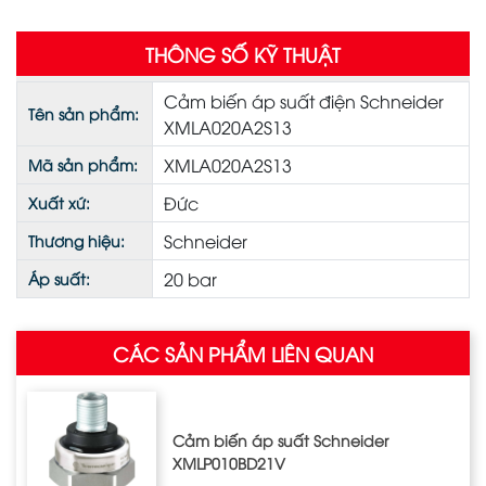
THÔNG SỐ KỸ THUẬT
Cảm biến áp suất điện Schneider
Tên sản phẩm:
XMLA020A2S13
XMLA020A2S13
Mã sản phẩm:
Đức
Xuất xứ:
Schneider
Thương hiệu:
20 bar
Áp suất:
CÁC SẢN PHẨM LIÊN QUAN
Cảm biến áp suất Schneider
XMLP010BD21V