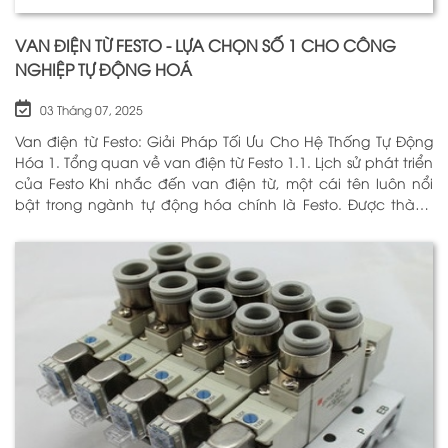
VAN ĐIỆN TỪ FESTO - LỰA CHỌN SỐ 1 CHO CÔNG
NGHIỆP TỰ ĐỘNG HOÁ
03 Tháng 07, 2025
Van điện từ Festo: Giải Pháp Tối Ưu Cho Hệ Thống Tự Động
Hóa 1. Tổng quan về van điện từ Festo 1.1. Lịch sử phát triển
của Festo Khi nhắc đến van điện từ, một cái tên luôn nổi
bật trong ngành tự động hóa chính là Festo. Được thành
lập vào năm 1925 tại Đức, Festo đã trải qua hơn