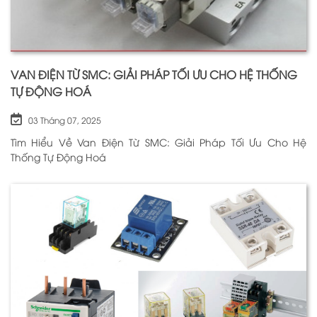
VAN ĐIỆN TỪ SMC: GIẢI PHÁP TỐI ƯU CHO HỆ THỐNG
TỰ ĐỘNG HOÁ
03 Tháng 07, 2025
Tìm Hiểu Về Van Điện Từ SMC: Giải Pháp Tối Ưu Cho Hệ
Thống Tự Động Hoá