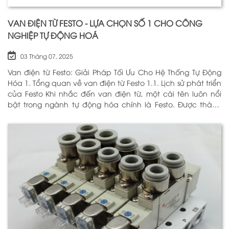
VAN ĐIỆN TỪ FESTO - LỰA CHỌN SỐ 1 CHO CÔNG
NGHIỆP TỰ ĐỘNG HOÁ
03 Tháng 07, 2025
Van điện từ Festo: Giải Pháp Tối Ưu Cho Hệ Thống Tự Động
Hóa 1. Tổng quan về van điện từ Festo 1.1. Lịch sử phát triển
của Festo Khi nhắc đến van điện từ, một cái tên luôn nổi
bật trong ngành tự động hóa chính là Festo. Được thành
lập vào năm 1925 tại Đức, Festo đã trải qua hơn