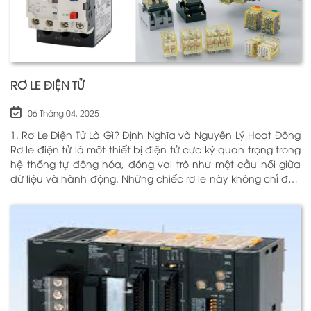
RƠ LE ĐIỆN TỬ
06 Tháng 04, 2025
1. Rơ Le Điện Tử Là Gì? Định Nghĩa và Nguyên Lý Hoạt Động
Rơ le điện tử là một thiết bị điện tử cực kỳ quan trọng trong
hệ thống tự động hóa, đóng vai trò như một cầu nối giữa
dữ liệu và hành động. Những chiếc rơ le này không chỉ đơn
thuần là một công tắc; chúng là những “người bảo vệ”
thông minh giúp điều khiển và giám sát hoạt động của các
thiết bị khác nhau trong môi trường công nghiệp cũng như
trong hộ gia đình. Bằng cách sử dụng công nghệ hiện đại,
rơ le điện tử có khả năng xử lý và phản hồi nhanh chóng,
nhằm nâng cao hiệu suất hoạt động và độ an toàn cho
các hệ thống mà nó kiểm soát. N