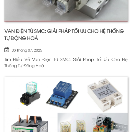
VAN ĐIỆN TỪ SMC: GIẢI PHÁP TỐI ƯU CHO HỆ THỐNG
TỰ ĐỘNG HOÁ
03 Tháng 07, 2025
Tìm Hiểu Về Van Điện Từ SMC: Giải Pháp Tối Ưu Cho Hệ
Thống Tự Động Hoá