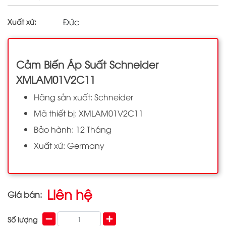
Đức
Xuất xứ:
Cảm Biến Áp Suất Schneider
XMLAM01V2C11
Hãng sản xuất: Schneider
Mã thiết bị: XMLAM01V2C11
Bảo hành: 12 Tháng
Xuất xứ: Germany
Liên hệ
Giá bán:
Số lượng