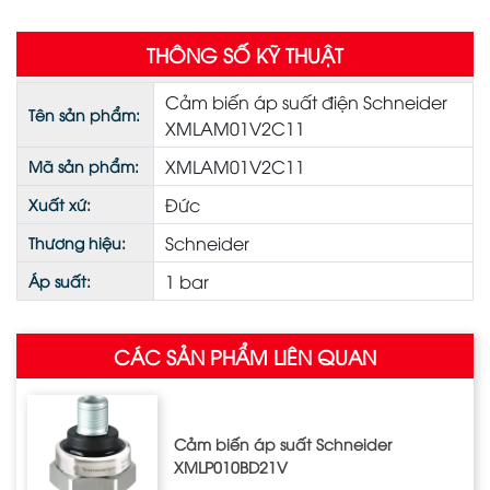
THÔNG SỐ KỸ THUẬT
Cảm biến áp suất điện Schneider
Tên sản phẩm:
XMLAM01V2C11
XMLAM01V2C11
Mã sản phẩm:
Đức
Xuất xứ:
Schneider
Thương hiệu:
1 bar
Áp suất:
CÁC SẢN PHẨM LIÊN QUAN
Cảm biến áp suất Schneider
XMLP010BD21V