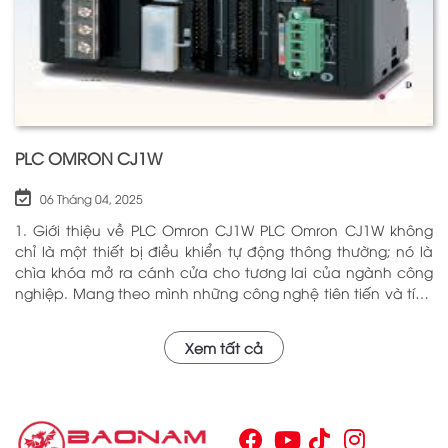
PLC OMRON CJ1W
06 Tháng 04, 2025
1. Giới thiệu về PLC Omron CJ1W PLC Omron CJ1W không
chỉ là một thiết bị điều khiển tự động thông thường; nó là
chìa khóa mở ra cánh cửa cho tương lai của ngành công
nghiệp. Mang theo mình những công nghệ tiên tiến và tính
năng đa dạng, PLC Omron CJ1W đã chứng minh giá trị của
mình qua nhiều năm phục vụ trong nhiều lĩnh vực khác
Xem tất cả
nhau. Với khả năng hoạt động ổn định và hiệu quả, sản
phẩm này đã trở thành lựa chọn hàng đầu cho những ai
tìm kiếm sự tối ưu trong quy trình sản xuất và tự động hóa.
Chính vì vậy, việc nắm vững những thông tin cơ bản về PLC
Omron CJ1W là điều cần thiết cho bất kỳ ai muốn cải thiện