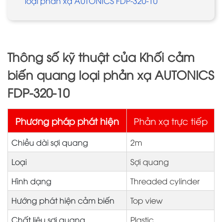
loại phản xạ AUTONICS FDP-320-10
Thông số kỹ thuật của Khối cảm
biến quang loại phản xạ AUTONICS
FDP-320-10
Phương pháp phát hiện
Phản xạ trực tiếp
Chiều dài sợi quang
2m
Loại
Sợi quang
Hình dạng
Threaded cylinder
Hướng phát hiện cảm biến
Top view
Chất liệu sợi quang
Plastic