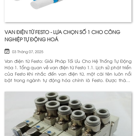
VAN ĐIỆN TỪ FESTO - LỰA CHỌN SỐ 1 CHO CÔNG
NGHIỆP TỰ ĐỘNG HOÁ
03 Tháng 07, 2025
Van điện từ Festo: Giải Pháp Tối Ưu Cho Hệ Thống Tự Động
Hóa 1. Tổng quan về van điện từ Festo 1.1. Lịch sử phát triển
của Festo Khi nhắc đến van điện từ, một cái tên luôn nổi
bật trong ngành tự động hóa chính là Festo. Được thành
lập vào năm 1925 tại Đức, Festo đã trải qua hơn