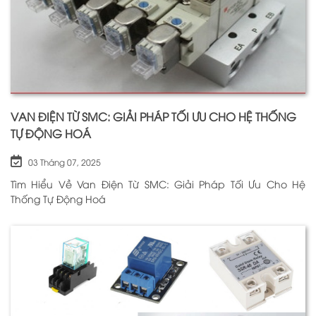
VAN ĐIỆN TỪ SMC: GIẢI PHÁP TỐI ƯU CHO HỆ THỐNG
TỰ ĐỘNG HOÁ
03 Tháng 07, 2025
Tìm Hiểu Về Van Điện Từ SMC: Giải Pháp Tối Ưu Cho Hệ
Thống Tự Động Hoá