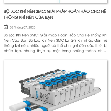
BỘ LỌC KHÍ NÉN SMC: GIẢI PHÁP HOÀN HẢO CHO HỆ
THỐNG KHÍ NÉN CỦA BẠN
03 Tháng 07, 2025
Bộ Lọc Khí Nén SMC: Giải Pháp Hoàn Hảo Cho Hệ Thống Khí
Nén Của Bạn Bộ Lọc Khí Nén SMC Là Gì? Khi nhắc đến hệ
thống khí nén, nhiều người có thể chỉ nghĩ đến các thiết bị
phức tạp, nhưng thực sự, một trong những thành phần
quan trọng nhất để đảm bảo h