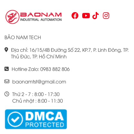
tìm kiếm sự tối ưu trong quy trình sản xuất và tự động hóa.
Chính vì vậy, việc nắm vững những thông tin cơ bản về PLC
Omron CJ1W là điều cần thiết cho bất kỳ ai muốn cải thiện
hiệu suất công việc của mình.
BẢO NAM TECH
Địa chỉ: 16/15/4B Đường Số 22, KP.7, P. Linh Đông, TP.
Thủ Đức, TP. Hồ Chí Minh
Hotline Zalo: 0983 882 806
baonamtst@gmail.com
Thứ 2 - 7 : 8:00 - 17:30
Chủ nhật : 8:00 - 11:30