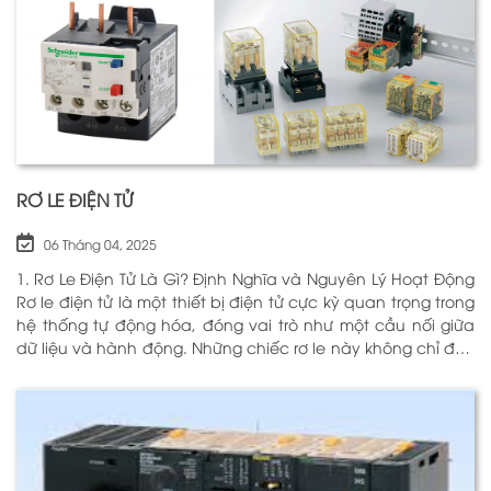
RƠ LE ĐIỆN TỬ
06 Tháng 04, 2025
1. Rơ Le Điện Tử Là Gì? Định Nghĩa và Nguyên Lý Hoạt Động
Rơ le điện tử là một thiết bị điện tử cực kỳ quan trọng trong
hệ thống tự động hóa, đóng vai trò như một cầu nối giữa
dữ liệu và hành động. Những chiếc rơ le này không chỉ đơn
thuần là một công tắc; chúng là những “người bảo vệ”
thông minh giúp điều khiển và giám sát hoạt động của các
thiết bị khác nhau trong môi trường công nghiệp cũng như
trong hộ gia đình. Bằng cách sử dụng công nghệ hiện đại,
rơ le điện tử có khả năng xử lý và phản hồi nhanh chóng,
nhằm nâng cao hiệu suất hoạt động và độ an toàn cho