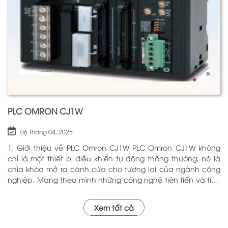
các hệ thống mà nó kiểm soát. N
PLC OMRON CJ1W
06 Tháng 04, 2025
1. Giới thiệu về PLC Omron CJ1W PLC Omron CJ1W không
chỉ là một thiết bị điều khiển tự động thông thường; nó là
chìa khóa mở ra cánh cửa cho tương lai của ngành công
nghiệp. Mang theo mình những công nghệ tiên tiến và tính
năng đa dạng, PLC Omron CJ1W đã chứng minh giá trị của
mình qua nhiều năm phục vụ trong nhiều lĩnh vực khác
Xem tất cả
nhau. Với khả năng hoạt động ổn định và hiệu quả, sản
phẩm này đã trở thành lựa chọn hàng đầu cho những ai