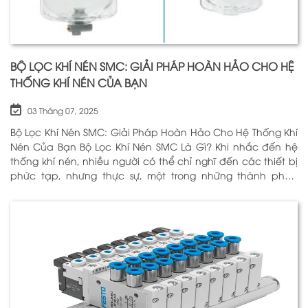
BỘ LỌC KHÍ NÉN SMC: GIẢI PHÁP HOÀN HẢO CHO HỆ
THỐNG KHÍ NÉN CỦA BẠN
03 Tháng 07, 2025
Bộ Lọc Khí Nén SMC: Giải Pháp Hoàn Hảo Cho Hệ Thống Khí
Nén Của Bạn Bộ Lọc Khí Nén SMC Là Gì? Khi nhắc đến hệ
thống khí nén, nhiều người có thể chỉ nghĩ đến các thiết bị
phức tạp, nhưng thực sự, một trong những thành phần
quan trọng nhất để đảm bảo h