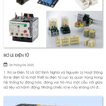
RƠ LE ĐIỆN TỬ
06 Tháng 04, 2025
1. Rơ Le Điện Tử Là Gì? Định Nghĩa và Nguyên Lý Hoạt Động
Rơ le điện tử là một thiết bị điện tử cực kỳ quan trọng trong
hệ thống tự động hóa, đóng vai trò như một cầu nối giữa
dữ liệu và hành động. Những chiếc rơ le này không chỉ đơn
thuần là một công tắc; chúng là những “người bảo vệ”
thông minh giúp điều khiển và giám sát hoạt động của các
thiết bị khác nhau trong môi trường công nghiệp cũng như