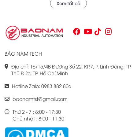
Xem tất cả
nhau. Với khả năng hoạt động ổn định và hiệu quả, sản
phẩm này đã trở thành lựa chọn hàng đầu cho những ai
tìm kiếm sự tối ưu trong quy trình sản xuất và tự động hóa.
Chính vì vậy, việc nắm vững những thông tin cơ bản về PLC
Omron CJ1W là điều cần thiết cho bất kỳ ai muốn cải thiện
hiệu suất công việc của mình.
BẢO NAM TECH
Địa chỉ: 16/15/4B Đường Số 22, KP.7, P. Linh Đông, TP.
Thủ Đức, TP. Hồ Chí Minh
Hotline Zalo: 0983 882 806
baonamtst@gmail.com
Thứ 2 - 7 : 8:00 - 17:30
Chủ nhật : 8:00 - 11:30