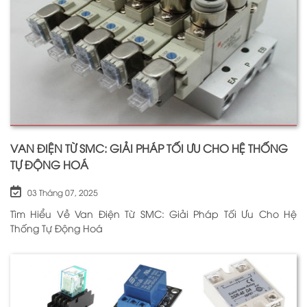
VAN ĐIỆN TỪ SMC: GIẢI PHÁP TỐI ƯU CHO HỆ THỐNG
TỰ ĐỘNG HOÁ
03 Tháng 07, 2025
Tìm Hiểu Về Van Điện Từ SMC: Giải Pháp Tối Ưu Cho Hệ
Thống Tự Động Hoá