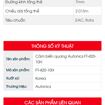
Đường kính tổng thể
7mm
Chiều dài tổng thể
2.015m
Tiêu chuẩn
EAC, Rohs
THÔNG SỐ KỸ THUẬT
Cảm biến quang Autonics FT-420-
Tên sản phẩm:
10H
FT-420-10H
Mã sản phẩm:
Korea
Xuất xứ:
Autonics
Thương hiệu:
CÁC SẢN PHẨM LIÊN QUAN