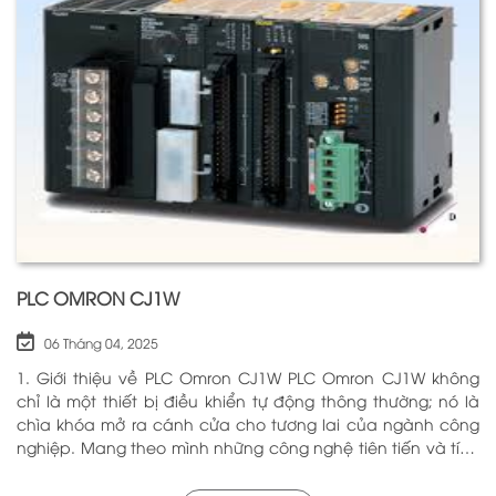
trong hộ gia đình. Bằng cách sử dụng công nghệ hiện đại,
rơ le điện tử có khả năng xử lý và phản hồi nhanh chóng,
nhằm nâng cao hiệu suất hoạt động và độ an toàn cho
các hệ thống mà nó kiểm soát. N
PLC OMRON CJ1W
06 Tháng 04, 2025
1. Giới thiệu về PLC Omron CJ1W PLC Omron CJ1W không
chỉ là một thiết bị điều khiển tự động thông thường; nó là
chìa khóa mở ra cánh cửa cho tương lai của ngành công
nghiệp. Mang theo mình những công nghệ tiên tiến và tính
năng đa dạng, PLC Omron CJ1W đã chứng minh giá trị của
mình qua nhiều năm phục vụ trong nhiều lĩnh vực khác