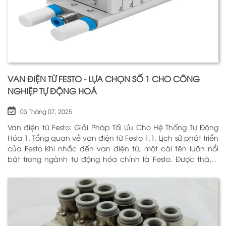
VAN ĐIỆN TỪ FESTO - LỰA CHỌN SỐ 1 CHO CÔNG
NGHIỆP TỰ ĐỘNG HOÁ
03 Tháng 07, 2025
Van điện từ Festo: Giải Pháp Tối Ưu Cho Hệ Thống Tự Động
Hóa 1. Tổng quan về van điện từ Festo 1.1. Lịch sử phát triển
của Festo Khi nhắc đến van điện từ, một cái tên luôn nổi
bật trong ngành tự động hóa chính là Festo. Được thành
lập vào năm 1925 tại Đức, Festo đã trải qua hơn