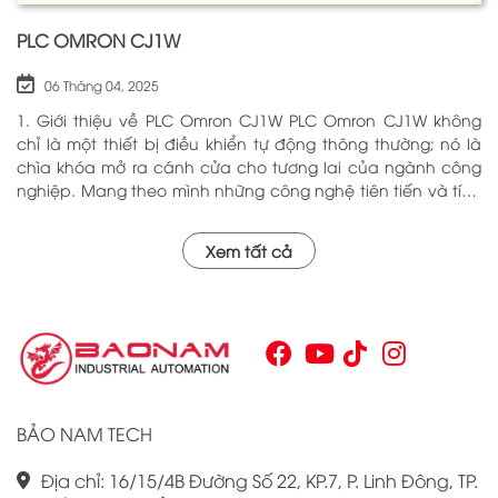
PLC OMRON CJ1W
06 Tháng 04, 2025
1. Giới thiệu về PLC Omron CJ1W PLC Omron CJ1W không
chỉ là một thiết bị điều khiển tự động thông thường; nó là
chìa khóa mở ra cánh cửa cho tương lai của ngành công
nghiệp. Mang theo mình những công nghệ tiên tiến và tính
năng đa dạng, PLC Omron CJ1W đã chứng minh giá trị của
mình qua nhiều năm phục vụ trong nhiều lĩnh vực khác
Xem tất cả
nhau. Với khả năng hoạt động ổn định và hiệu quả, sản
phẩm này đã trở thành lựa chọn hàng đầu cho những ai
tìm kiếm sự tối ưu trong quy trình sản xuất và tự động hóa.
Chính vì vậy, việc nắm vững những thông tin cơ bản về PLC
Omron CJ1W là điều cần thiết cho bất kỳ ai muốn cải thiện
hiệu suất công việc của mình.
BẢO NAM TECH
Địa chỉ: 16/15/4B Đường Số 22, KP.7, P. Linh Đông, TP.