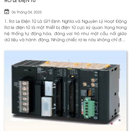
RƠ LE ĐIỆN TỬ
06 Tháng 04, 2025
1. Rơ Le Điện Tử Là Gì? Định Nghĩa và Nguyên Lý Hoạt Động
Rơ le điện tử là một thiết bị điện tử cực kỳ quan trọng trong
hệ thống tự động hóa, đóng vai trò như một cầu nối giữa
dữ liệu và hành động. Những chiếc rơ le này không chỉ đơn
thuần là một công tắc; chúng là những “người bảo vệ”
thông minh giúp điều khiển và giám sát hoạt động của các
thiết bị khác nhau trong môi trường công nghiệp cũng như
trong hộ gia đình. Bằng cách sử dụng công nghệ hiện đại,
rơ le điện tử có khả năng xử lý và phản hồi nhanh chóng,
nhằm nâng cao hiệu suất hoạt động và độ an toàn cho
các hệ thống mà nó kiểm soát. N