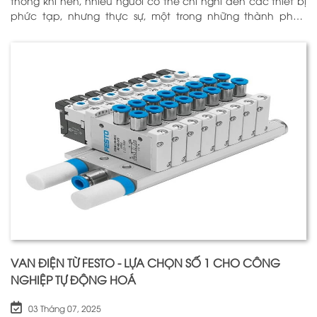
thống khí nén, nhiều người có thể chỉ nghĩ đến các thiết bị
phức tạp, nhưng thực sự, một trong những thành phần
quan trọng nhất để đảm bảo h
VAN ĐIỆN TỪ FESTO - LỰA CHỌN SỐ 1 CHO CÔNG
NGHIỆP TỰ ĐỘNG HOÁ
03 Tháng 07, 2025