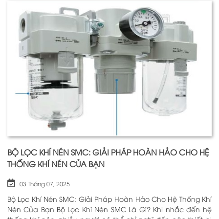
BỘ LỌC KHÍ NÉN SMC: GIẢI PHÁP HOÀN HẢO CHO HỆ
THỐNG KHÍ NÉN CỦA BẠN
03 Tháng 07, 2025
Bộ Lọc Khí Nén SMC: Giải Pháp Hoàn Hảo Cho Hệ Thống Khí
Nén Của Bạn Bộ Lọc Khí Nén SMC Là Gì? Khi nhắc đến hệ