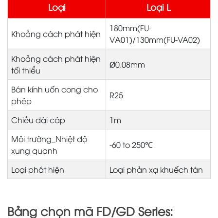
Loại
Loại L
180mm(FU-
Khoảng cách phát hiện
VA01)/130mm(FU-VA02)
Khoảng cách phát hiện
Ø0.08mm
tối thiểu
Bán kính uốn cong cho
R25
phép
Chiều dài cáp
1m
Môi trường_Nhiệt độ
-60 to 250℃
xung quanh
Loại phát hiện
Loại phản xạ khuếch tán
Bảng chọn mã FD/GD Series: