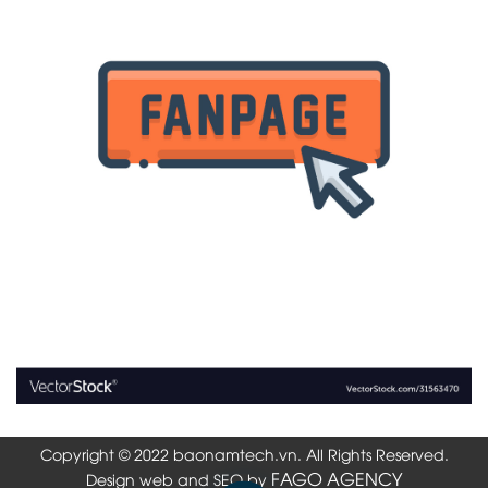
Copyright © 2022 baonamtech.vn. All Rights Reserved.
FAGO AGENCY
Design web and SEO by