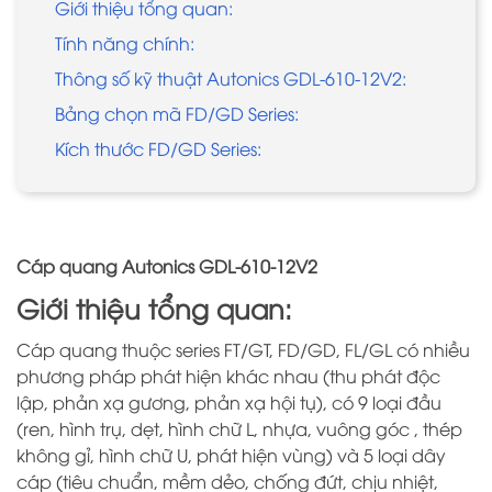
Giới thiệu tổng quan:
Tính năng chính:
Thông số kỹ thuật Autonics GDL-610-12V2:
Bảng chọn mã FD/GD Series:
Kích thước FD/GD Series:
Cáp quang Autonics GDL-610-12V2
Giới thiệu tổng quan:
Cáp quang thuộc series FT/GT, FD/GD, FL/GL có nhiều
phương pháp phát hiện khác nhau (thu phát độc
lập, phản xạ gương, phản xạ hội tụ), có 9 loại đầu
(ren, hình trụ, dẹt, hình chữ L, nhựa, vuông góc , thép
không gỉ, hình chữ U, phát hiện vùng) và 5 loại dây
cáp (tiêu chuẩn, mềm dẻo, chống đứt, chịu nhiệt,