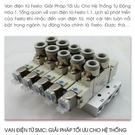
Van điện từ Festo: Giải Pháp Tối Ưu Cho Hệ Thống Tự Động
Hóa 1. Tổng quan về van điện từ Festo 1.1. Lịch sử phát triển
của Festo Khi nhắc đến van điện từ, một cái tên luôn nổi
bật trong ngành tự động hóa chính là Festo. Được thành
lập vào năm 1925 tại Đức, Festo đã trải qua hơn
VAN ĐIỆN TỪ SMC: GIẢI PHÁP TỐI ƯU CHO HỆ THỐNG