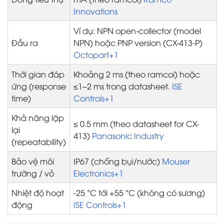
Innovations
Ví dụ: NPN open-collector (model
Đầu ra
NPN) hoặc PNP version (CX-413-P)
Octopart+1
Thời gian đáp
Khoảng 2 ms (theo ramcoi) hoặc
ứng (response
≤1–2 ms trong datasheet.
ISE
time)
Controls+1
Khả năng lặp
≤ 0.5 mm (theo datasheet for CX-
lại
413)
Panasonic Industry
(repeatability)
Bảo vệ môi
IP67 (chống bụi/nước)
Mouser
trường / vỏ
Electronics+1
Nhiệt độ hoạt
-25 °C tới +55 °C (không có sương)
động
ISE Controls+1