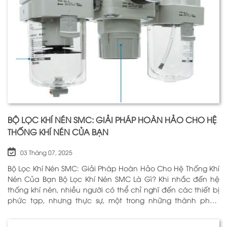
BỘ LỌC KHÍ NÉN SMC: GIẢI PHÁP HOÀN HẢO CHO HỆ
THỐNG KHÍ NÉN CỦA BẠN
03 Tháng 07, 2025
Bộ Lọc Khí Nén SMC: Giải Pháp Hoàn Hảo Cho Hệ Thống Khí
Nén Của Bạn Bộ Lọc Khí Nén SMC Là Gì? Khi nhắc đến hệ
thống khí nén, nhiều người có thể chỉ nghĩ đến các thiết bị
phức tạp, nhưng thực sự, một trong những thành phần
quan trọng nhất để đảm bảo h