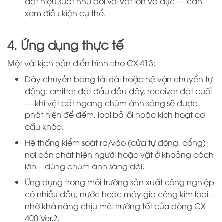
đạt hiệu suất như đối với vật lớn và đục — cần
xem điều kiện cụ thể.
4. Ứng dụng thực tế
Một vài kịch bản điển hình cho CX-413:
Dây chuyền băng tải dài hoặc hệ vận chuyển tự
động: emitter đặt đầu đầu dây, receiver đặt cuối
— khi vật cắt ngang chùm ánh sáng sẽ được
phát hiện để đếm, loại bỏ lỗi hoặc kích hoạt cơ
cấu khác.
Hệ thống kiểm soát ra/vào (cửa tự động, cổng)
nơi cần phát hiện người hoặc vật ở khoảng cách
lớn – dùng chùm ánh sáng dài.
Ứng dụng trong môi trường sản xuất công nghiệp
có nhiều dầu, nước hoặc máy gia công kim loại –
nhờ khả năng chịu môi trường tốt của dòng CX-
400 Ver.2.