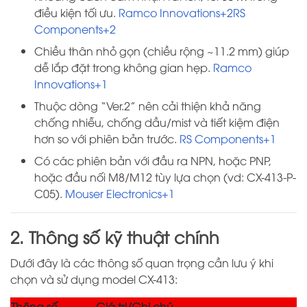
điều kiện tối ưu.
Ramco Innovations+2RS
Components+2
Chiều thân nhỏ gọn (chiều rộng ~11.2 mm) giúp
dễ lắp đặt trong không gian hẹp.
Ramco
Innovations+1
Thuộc dòng “Ver.2” nên cải thiện khả năng
chống nhiễu, chống dầu/mist và tiết kiệm điện
hơn so với phiên bản trước.
RS Components+1
Có các phiên bản với đầu ra NPN, hoặc PNP,
hoặc đầu nối M8/M12 tùy lựa chọn (vd: CX-413-P-
C05).
Mouser Electronics+1
2. Thông số kỹ thuật chính
Dưới đây là các thông số quan trọng cần lưu ý khi
chọn và sử dụng model CX-413:
Thông số
Giá trị/Ghi chú