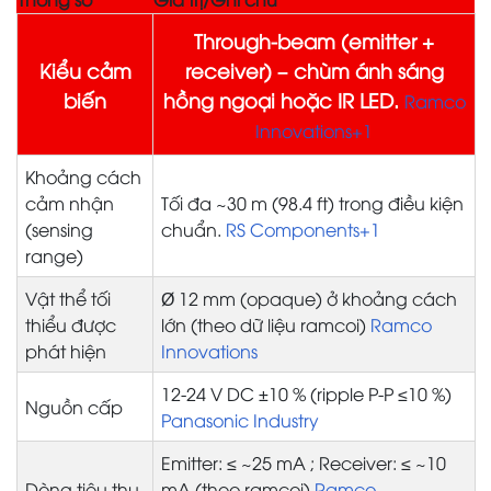
Through-beam (emitter +
Kiểu cảm
receiver) – chùm ánh sáng
biến
hồng ngoại hoặc IR LED.
Ramco
Innovations+1
Khoảng cách
cảm nhận
Tối đa ~30 m (98.4 ft) trong điều kiện
(sensing
chuẩn.
RS Components+1
range)
Vật thể tối
Ø 12 mm (opaque) ở khoảng cách
thiểu được
lớn (theo dữ liệu ramcoi)
Ramco
phát hiện
Innovations
12-24 V DC ±10 % (ripple P-P ≤10 %)
Nguồn cấp
Panasonic Industry
Emitter: ≤ ~25 mA ; Receiver: ≤ ~10
Dòng tiêu thụ
mA (theo ramcoi)
Ramco