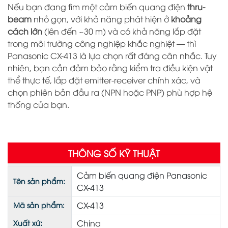
Nếu bạn đang tìm một cảm biến quang điện
thru-
beam
nhỏ gọn, với khả năng phát hiện ở
khoảng
cách lớn
(lên đến ~30 m) và có khả năng lắp đặt
trong môi trường công nghiệp khắc nghiệt — thì
Panasonic CX-413 là lựa chọn rất đáng cân nhắc. Tuy
nhiên, bạn cần đảm bảo rằng kiểm tra điều kiện vật
thể thực tế, lắp đặt emitter-receiver chính xác, và
chọn phiên bản đầu ra (NPN hoặc PNP) phù hợp hệ
thống của bạn.
THÔNG SỐ KỸ THUẬT
Cảm biến quang điện Panasonic
Tên sản phẩm:
CX-413
CX-413
Mã sản phẩm:
China
Xuất xứ: