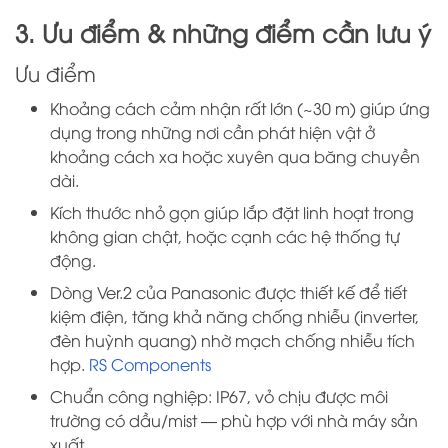
3. Ưu điểm & những điểm cần lưu ý
Ưu điểm
Khoảng cách cảm nhận rất lớn (~30 m) giúp ứng
dụng trong những nơi cần phát hiện vật ở
khoảng cách xa hoặc xuyên qua băng chuyền
dài.
Kích thước nhỏ gọn giúp lắp đặt linh hoạt trong
không gian chật, hoặc cạnh các hệ thống tự
động.
Dòng Ver.2 của Panasonic được thiết kế để tiết
kiệm điện, tăng khả năng chống nhiễu (inverter,
đèn huỳnh quang) nhờ mạch chống nhiễu tích
hợp.
RS Components
Chuẩn công nghiệp: IP67, vỏ chịu được môi
trường có dầu/mist — phù hợp với nhà máy sản
xuất.