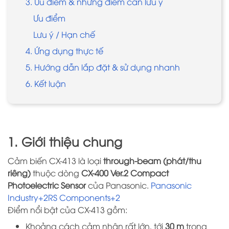
3. Ưu điểm & những điểm cần lưu ý
Ưu điểm
Lưu ý / Hạn chế
4. Ứng dụng thực tế
5. Hướng dẫn lắp đặt & sử dụng nhanh
6. Kết luận
1. Giới thiệu chung
Cảm biến CX-413 là loại
through-beam (phát/thu
riêng)
thuộc dòng
CX-400 Ver.2 Compact
Photoelectric Sensor
của Panasonic.
Panasonic
Industry+2RS Components+2
Điểm nổi bật của CX-413 gồm:
Khoảng cách cảm nhận rất lớn, tới
30 m
trong