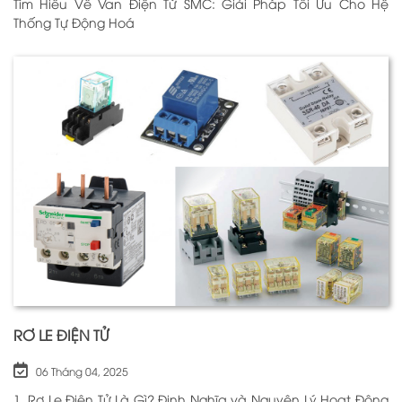
Tìm Hiểu Về Van Điện Từ SMC: Giải Pháp Tối Ưu Cho Hệ
Thống Tự Động Hoá
RƠ LE ĐIỆN TỬ
06 Tháng 04, 2025
1. Rơ Le Điện Tử Là Gì? Định Nghĩa và Nguyên Lý Hoạt Động