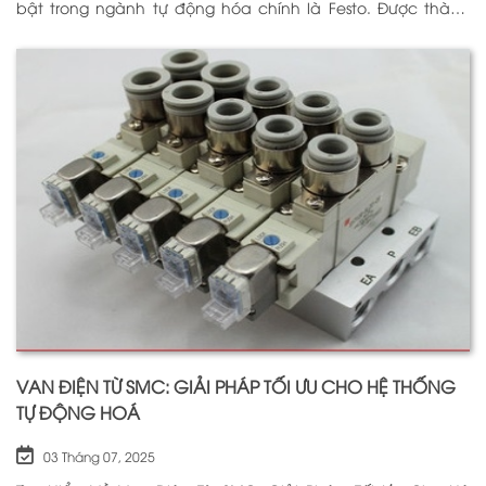
bật trong ngành tự động hóa chính là Festo. Được thành
lập vào năm 1925 tại Đức, Festo đã trải qua hơn
VAN ĐIỆN TỪ SMC: GIẢI PHÁP TỐI ƯU CHO HỆ THỐNG
TỰ ĐỘNG HOÁ
03 Tháng 07, 2025