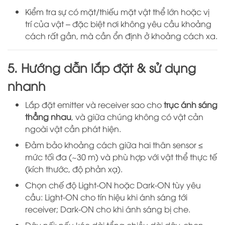
Kiểm tra sự có mặt/thiếu mặt vật thể lớn hoặc vị
trí của vật – đặc biệt nơi không yêu cầu khoảng
cách rất gần, mà cần ổn định ở khoảng cách xa.
5. Hướng dẫn lắp đặt & sử dụng
nhanh
Lắp đặt emitter và receiver sao cho
trục ánh sáng
thẳng nhau
, và giữa chúng không có vật cản
ngoài vật cần phát hiện.
Đảm bảo khoảng cách giữa hai thân sensor ≤
mức tối đa (~30 m) và phù hợp với vật thể thực tế
(kích thước, độ phản xạ).
Chọn chế độ Light-ON hoặc Dark-ON tùy yêu
cầu: Light-ON cho tín hiệu khi ánh sáng tới
receiver; Dark-ON cho khi ánh sáng bị che.