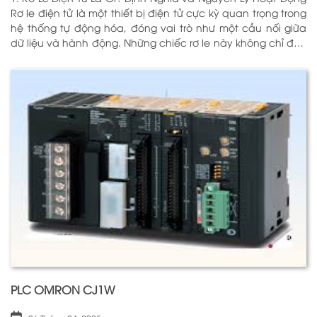
Rơ le điện tử là một thiết bị điện tử cực kỳ quan trọng trong
hệ thống tự động hóa, đóng vai trò như một cầu nối giữa
dữ liệu và hành động. Những chiếc rơ le này không chỉ đơn
thuần là một công tắc; chúng là những “người bảo vệ”
thông minh giúp điều khiển và giám sát hoạt động của các
thiết bị khác nhau trong môi trường công nghiệp cũng như
trong hộ gia đình. Bằng cách sử dụng công nghệ hiện đại,
rơ le điện tử có khả năng xử lý và phản hồi nhanh chóng,
nhằm nâng cao hiệu suất hoạt động và độ an toàn cho
các hệ thống mà nó kiểm soát. N
PLC OMRON CJ1W