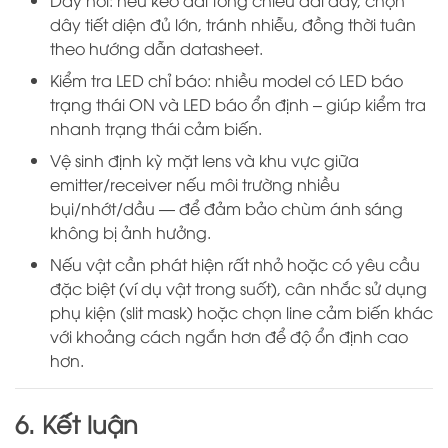
Dây nối: nếu kéo dài tổng chiều dài dây, chọn
dây tiết diện đủ lớn, tránh nhiễu, đồng thời tuân
theo hướng dẫn datasheet.
Kiểm tra LED chỉ báo: nhiều model có LED báo
trạng thái ON và LED báo ổn định – giúp kiểm tra
nhanh trạng thái cảm biến.
Vệ sinh định kỳ mặt lens và khu vực giữa
emitter/receiver nếu môi trường nhiều
bụi/nhớt/dầu — để đảm bảo chùm ánh sáng
không bị ảnh hưởng.
Nếu vật cần phát hiện rất nhỏ hoặc có yêu cầu
đặc biệt (ví dụ vật trong suốt), cân nhắc sử dụng
phụ kiện (slit mask) hoặc chọn line cảm biến khác
với khoảng cách ngắn hơn để độ ổn định cao
hơn.
6. Kết luận