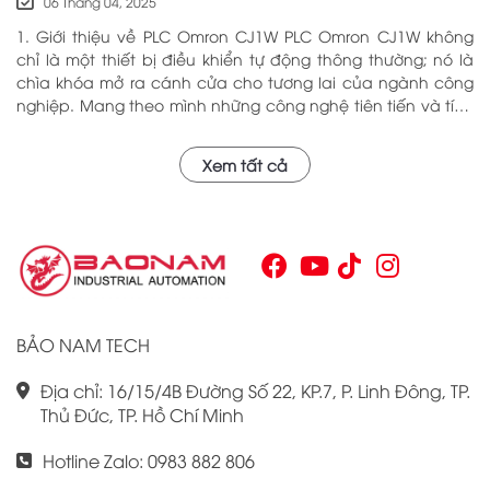
06 Tháng 04, 2025
1. Giới thiệu về PLC Omron CJ1W PLC Omron CJ1W không
chỉ là một thiết bị điều khiển tự động thông thường; nó là
chìa khóa mở ra cánh cửa cho tương lai của ngành công
nghiệp. Mang theo mình những công nghệ tiên tiến và tính
năng đa dạng, PLC Omron CJ1W đã chứng minh giá trị của
mình qua nhiều năm phục vụ trong nhiều lĩnh vực khác
Xem tất cả
nhau. Với khả năng hoạt động ổn định và hiệu quả, sản
phẩm này đã trở thành lựa chọn hàng đầu cho những ai
tìm kiếm sự tối ưu trong quy trình sản xuất và tự động hóa.
Chính vì vậy, việc nắm vững những thông tin cơ bản về PLC
Omron CJ1W là điều cần thiết cho bất kỳ ai muốn cải thiện
hiệu suất công việc của mình.
BẢO NAM TECH
Địa chỉ: 16/15/4B Đường Số 22, KP.7, P. Linh Đông, TP.
Thủ Đức, TP. Hồ Chí Minh
Hotline Zalo: 0983 882 806