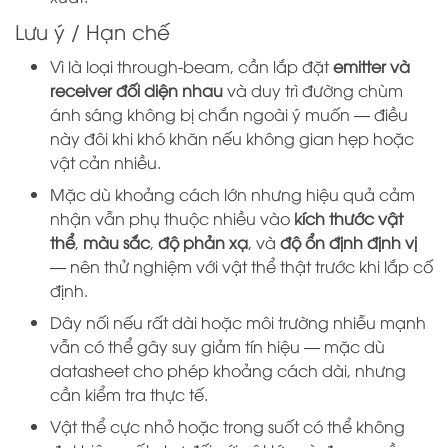
Lưu ý / Hạn chế
Vì là loại through-beam, cần lắp đặt
emitter và
receiver đối diện nhau
và duy trì đường chùm
ánh sáng không bị chắn ngoài ý muốn — điều
này đôi khi khó khăn nếu không gian hẹp hoặc
vật cản nhiều.
Mặc dù khoảng cách lớn nhưng hiệu quả cảm
nhận vẫn phụ thuộc nhiều vào
kích thước vật
thể
,
màu sắc
,
độ phản xạ
, và
độ ổn định định vị
— nên thử nghiệm với vật thể thật trước khi lắp cố
định.
Dây nối nếu rất dài hoặc môi trường nhiễu mạnh
vẫn có thể gây suy giảm tín hiệu — mặc dù
datasheet cho phép khoảng cách dài, nhưng
cần kiểm tra thực tế.
Vật thể cực nhỏ hoặc trong suốt có thể không