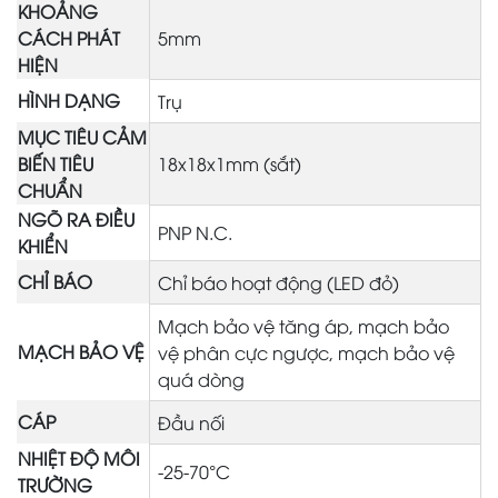
KHOẢNG
CÁCH PHÁT
5mm
HIỆN
HÌNH DẠNG
Trụ
MỤC TIÊU CẢM
BIẾN TIÊU
18x18x1mm (sắt)
CHUẨN
NGÕ RA ĐIỀU
PNP N.C.
KHIỂN
CHỈ BÁO
Chỉ báo hoạt động (LED đỏ)
Mạch bảo vệ tăng áp, mạch bảo
MẠCH BẢO VỆ
vệ phân cực ngược, mạch bảo vệ
quá dòng
CÁP
Đầu nối
NHIỆT ĐỘ MÔI
-25-70°C
TRƯỜNG