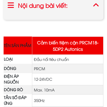
Nội dung bài viết:
Cảm biến tiệm cận PRCM18-
TÊN SẢN PHẨM
5DP2 Autonics
LOẠI
Đầu nối tiêu chuẩn
DÒNG
PRCM
ĐIỆN ÁP
12-24VDC
NGUỒN
DÒNG RÒ
Max. 10mA
TẦN SỐ ĐÁP
350Hz
ỨNG