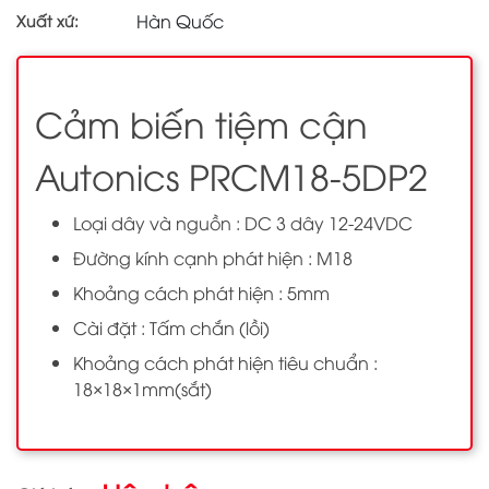
Hàn Quốc
Xuất xứ:
Cảm biến tiệm cận
Autonics PRCM18-5DP2
Loại dây và nguồn : DC 3 dây 12-24VDC
Đường kính cạnh phát hiện : M18
Khoảng cách phát hiện : 5mm
Cài đặt : Tấm chắn (lồi)
Khoảng cách phát hiện tiêu chuẩn :
18×18×1mm(sắt)