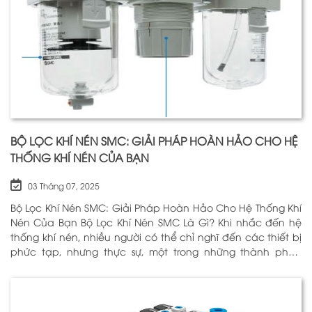
BỘ LỌC KHÍ NÉN SMC: GIẢI PHÁP HOÀN HẢO CHO HỆ
THỐNG KHÍ NÉN CỦA BẠN
03 Tháng 07, 2025
Bộ Lọc Khí Nén SMC: Giải Pháp Hoàn Hảo Cho Hệ Thống Khí
Nén Của Bạn Bộ Lọc Khí Nén SMC Là Gì? Khi nhắc đến hệ
thống khí nén, nhiều người có thể chỉ nghĩ đến các thiết bị
phức tạp, nhưng thực sự, một trong những thành phần
quan trọng nhất để đảm bảo h