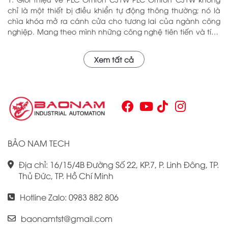
chỉ là một thiết bị điều khiển tự động thông thường; nó là
chìa khóa mở ra cánh cửa cho tương lai của ngành công
nghiệp. Mang theo mình những công nghệ tiên tiến và tính
năng đa dạng, PLC Omron CJ1W đã chứng minh giá trị của
mình qua nhiều năm phục vụ trong nhiều lĩnh vực khác
Xem tất cả
nhau. Với khả năng hoạt động ổn định và hiệu quả, sản
phẩm này đã trở thành lựa chọn hàng đầu cho những ai
tìm kiếm sự tối ưu trong quy trình sản xuất và tự động hóa.
Chính vì vậy, việc nắm vững những thông tin cơ bản về PLC
Omron CJ1W là điều cần thiết cho bất kỳ ai muốn cải thiện
hiệu suất công việc của mình.
BẢO NAM TECH
Địa chỉ: 16/15/4B Đường Số 22, KP.7, P. Linh Đông, TP.
Thủ Đức, TP. Hồ Chí Minh
Hotline Zalo: 0983 882 806
baonamtst@gmail.com