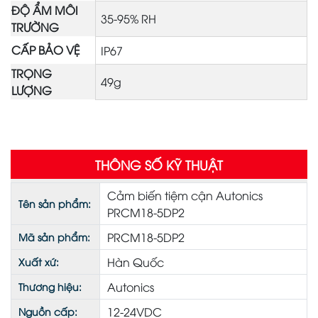
ĐỘ ẨM MÔI
35-95% RH
TRƯỜNG
CẤP BẢO VỆ
IP67
TRỌNG
49g
LƯỢNG
THÔNG SỐ KỸ THUẬT
Cảm biến tiệm cận Autonics
Tên sản phẩm:
PRCM18-5DP2
PRCM18-5DP2
Mã sản phẩm:
Hàn Quốc
Xuất xứ:
Autonics
Thương hiệu:
12-24VDC
Nguồn cấp: