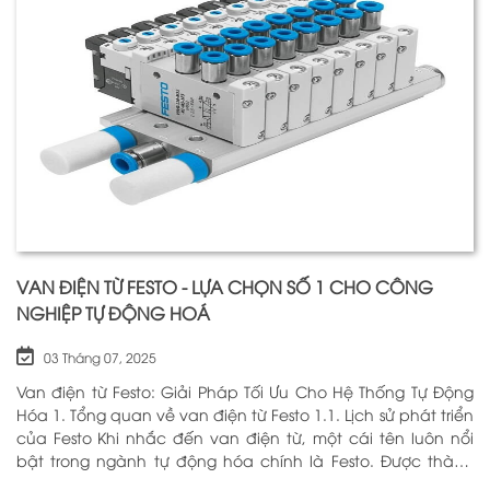
VAN ĐIỆN TỪ FESTO - LỰA CHỌN SỐ 1 CHO CÔNG
NGHIỆP TỰ ĐỘNG HOÁ
03 Tháng 07, 2025
Van điện từ Festo: Giải Pháp Tối Ưu Cho Hệ Thống Tự Động
Hóa 1. Tổng quan về van điện từ Festo 1.1. Lịch sử phát triển
của Festo Khi nhắc đến van điện từ, một cái tên luôn nổi
bật trong ngành tự động hóa chính là Festo. Được thành
lập vào năm 1925 tại Đức, Festo đã trải qua hơn