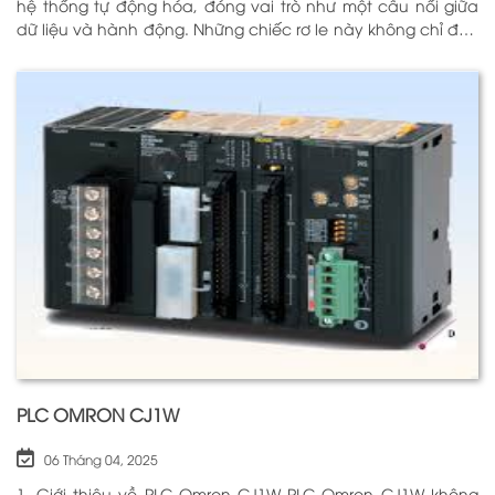
hệ thống tự động hóa, đóng vai trò như một cầu nối giữa
dữ liệu và hành động. Những chiếc rơ le này không chỉ đơn
thuần là một công tắc; chúng là những “người bảo vệ”
thông minh giúp điều khiển và giám sát hoạt động của các
thiết bị khác nhau trong môi trường công nghiệp cũng như
trong hộ gia đình. Bằng cách sử dụng công nghệ hiện đại,
rơ le điện tử có khả năng xử lý và phản hồi nhanh chóng,
nhằm nâng cao hiệu suất hoạt động và độ an toàn cho
các hệ thống mà nó kiểm soát. N
PLC OMRON CJ1W
06 Tháng 04, 2025
1. Giới thiệu về PLC Omron CJ1W PLC Omron CJ1W không