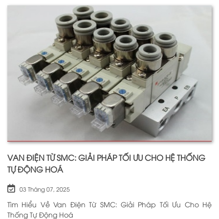
VAN ĐIỆN TỪ SMC: GIẢI PHÁP TỐI ƯU CHO HỆ THỐNG
TỰ ĐỘNG HOÁ
03 Tháng 07, 2025
Tìm Hiểu Về Van Điện Từ SMC: Giải Pháp Tối Ưu Cho Hệ
Thống Tự Động Hoá