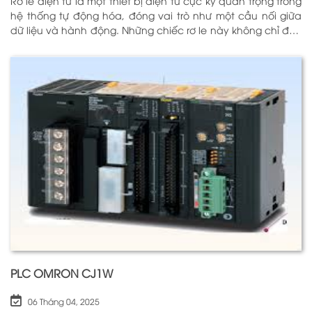
Rơ le điện tử là một thiết bị điện tử cực kỳ quan trọng trong
hệ thống tự động hóa, đóng vai trò như một cầu nối giữa
dữ liệu và hành động. Những chiếc rơ le này không chỉ đơn
thuần là một công tắc; chúng là những “người bảo vệ”
thông minh giúp điều khiển và giám sát hoạt động của các
thiết bị khác nhau trong môi trường công nghiệp cũng như
trong hộ gia đình. Bằng cách sử dụng công nghệ hiện đại,
rơ le điện tử có khả năng xử lý và phản hồi nhanh chóng,
nhằm nâng cao hiệu suất hoạt động và độ an toàn cho
các hệ thống mà nó kiểm soát. N
PLC OMRON CJ1W
06 Tháng 04, 2025