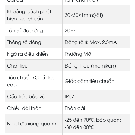
Khoảng cách phát
30×30×1mm(sắt)
hiện tiêu chuẩn
Tần số đáp ứng
20Hz
Thông số dòng
Dòng rò rỉ: Max. 2.5mA
Ngõ ra điều khiển
Thường Mở
Chất liệu
Đồng thau (mạ niken)
Tiêu chuẩn/Chất liệu
Giắc cắm tiêu chuẩn
cáp
Cấu trúc bảo vệ
IP67
Chiều dài thân
Thân dài
-25 đến 70℃, bảo quản:
Nhiệt độ xung quanh
-30 đến 80℃