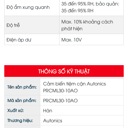
35 đến 95% RH, bảo quản:
Độ ẩm xung quanh
35 đến 95% RH
Max. 10% khoảng cách
Độ trễ
phát hiện
Điện áp dư
Max. 10V
THÔNG SỐ KỸ THUẬT
Cảm biến tiệm cận Autonics
Tên sản phẩm:
PRCML30-10AO
PRCML30-10AO
Mã sản phẩm:
Hàn
Xuất xứ:
Autonics
Thương hiệu: