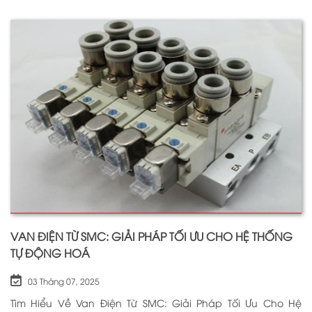
lập vào năm 1925 tại Đức, Festo đã trải qua hơn
VAN ĐIỆN TỪ SMC: GIẢI PHÁP TỐI ƯU CHO HỆ THỐNG
TỰ ĐỘNG HOÁ
03 Tháng 07, 2025
Tìm Hiểu Về Van Điện Từ SMC: Giải Pháp Tối Ưu Cho Hệ