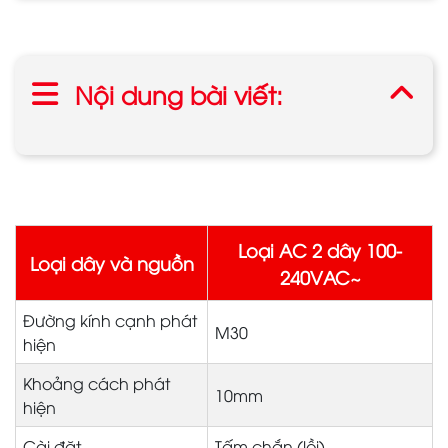
Nội dung bài viết:
Loại AC 2 dây 100-
Loại dây và nguồn
240VAC~
Đường kính cạnh phát
M30
hiện
Khoảng cách phát
10mm
hiện
Cài đặt
Tấm chắn (lồi)