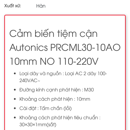
Hàn
Xuất xứ:
Cảm biến tiệm cận
Autonics PRCML30-10AO
10mm NO 110-220V
Loại dây và nguồn : Loại AC 2 dây 100-
240VAC~
Đường kính cạnh phát hiện : M30
Khoảng cách phát hiện : 10mm
Cài đặt : Tấm chắn (lồi)
Khoảng cách phát hiện tiêu chuẩn :
30×30×1mm(sắt)