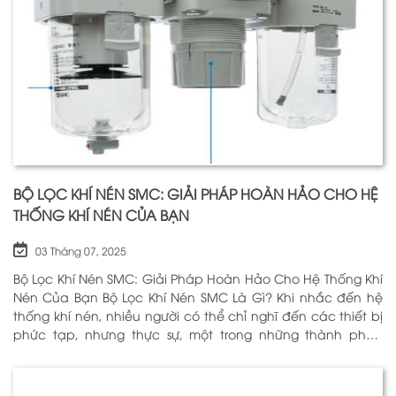
BỘ LỌC KHÍ NÉN SMC: GIẢI PHÁP HOÀN HẢO CHO HỆ
THỐNG KHÍ NÉN CỦA BẠN
03 Tháng 07, 2025
Bộ Lọc Khí Nén SMC: Giải Pháp Hoàn Hảo Cho Hệ Thống Khí
Nén Của Bạn Bộ Lọc Khí Nén SMC Là Gì? Khi nhắc đến hệ
thống khí nén, nhiều người có thể chỉ nghĩ đến các thiết bị
phức tạp, nhưng thực sự, một trong những thành phần
quan trọng nhất để đảm bảo h