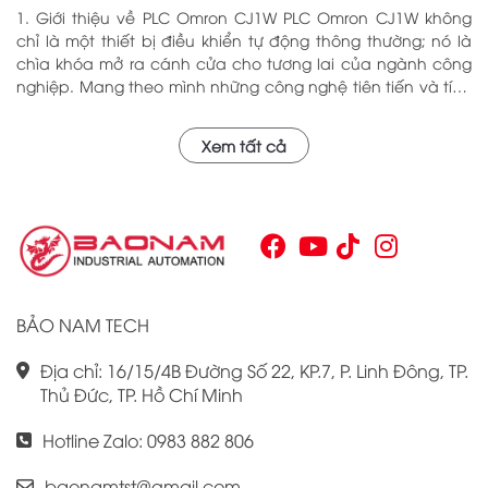
1. Giới thiệu về PLC Omron CJ1W PLC Omron CJ1W không
chỉ là một thiết bị điều khiển tự động thông thường; nó là
chìa khóa mở ra cánh cửa cho tương lai của ngành công
nghiệp. Mang theo mình những công nghệ tiên tiến và tính
năng đa dạng, PLC Omron CJ1W đã chứng minh giá trị của
mình qua nhiều năm phục vụ trong nhiều lĩnh vực khác
Xem tất cả
nhau. Với khả năng hoạt động ổn định và hiệu quả, sản
phẩm này đã trở thành lựa chọn hàng đầu cho những ai
tìm kiếm sự tối ưu trong quy trình sản xuất và tự động hóa.
Chính vì vậy, việc nắm vững những thông tin cơ bản về PLC
Omron CJ1W là điều cần thiết cho bất kỳ ai muốn cải thiện
hiệu suất công việc của mình.
BẢO NAM TECH
Địa chỉ: 16/15/4B Đường Số 22, KP.7, P. Linh Đông, TP.
Thủ Đức, TP. Hồ Chí Minh
Hotline Zalo: 0983 882 806
baonamtst@gmail.com