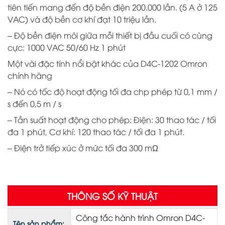
tiên tiến mang đến độ bền điện 200.000 lần. (5 A ở 125
VAC) và độ bền cơ khí đạt 10 triệu lần.
– Độ bền điện môi giữa mỗi thiết bị đầu cuối có cùng
cực: 1000 VAC 50/60 Hz 1 phút
Một vài đặc tính nổi bật khác của D4C-1202 Omron
chính hãng
– Nó có tốc độ hoạt động tối đa chp phép từ 0,1 mm /
s đến 0,5 m / s
– Tần suất hoạt động cho phép: Điện: 30 thao tác / tối
đa 1 phút, Cơ khí: 120 thao tác / tối đa 1 phút.
– Điện trở tiếp xúc ở mức tối đa 300 mΩ
THÔNG SỐ KỸ THUẬT
Công tắc hành trình Omron D4C-
Tên sản phẩm: