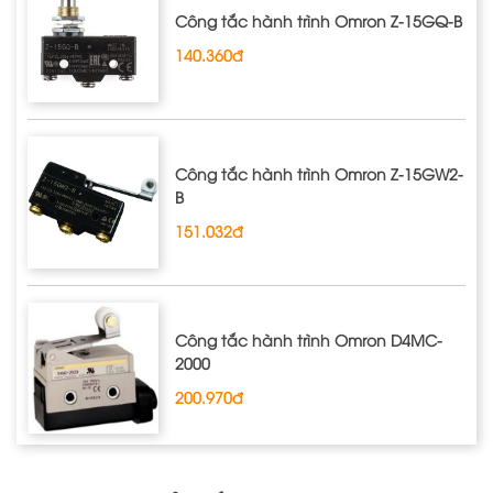
Công tắc hành trình Omron Z‐15GQ‐B
140.360đ
Công tắc hành trình Omron Z‐15GW2‐
B
151.032đ
Công tắc hành trình Omron D4MC‐
2000
200.970đ