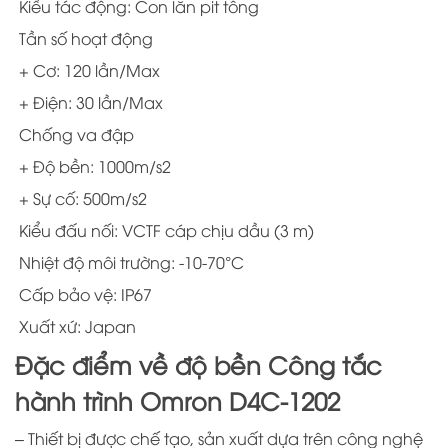
Kiểu tác động: Con lăn pit tông
Tần số hoạt động
+ Cơ: 120 lần/Max
+ Điện: 30 lần/Max
Chống va đập
+ Độ bền: 1000m/s2
+ Sự cố: 500m/s2
Kiểu đấu nối: VCTF cáp chịu dầu (3 m)
Nhiệt độ môi trường: -10-70°C
Cấp bảo vệ: IP67
Xuất xứ: Japan
Đặc điểm về độ bền Công tắc
hành trình Omron D4C-1202
– Thiết bị được chế tạo, sản xuất dựa trên công nghệ