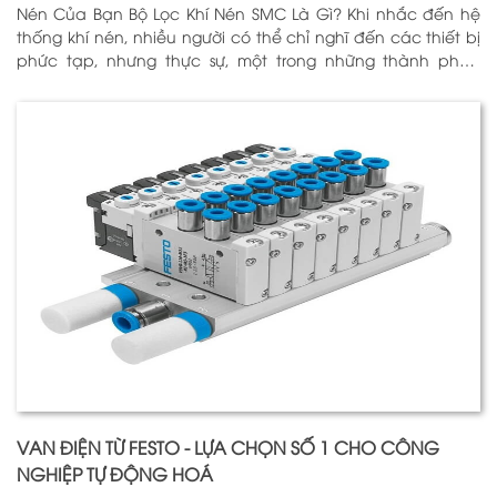
Nén Của Bạn Bộ Lọc Khí Nén SMC Là Gì? Khi nhắc đến hệ
thống khí nén, nhiều người có thể chỉ nghĩ đến các thiết bị
phức tạp, nhưng thực sự, một trong những thành phần
quan trọng nhất để đảm bảo h
VAN ĐIỆN TỪ FESTO - LỰA CHỌN SỐ 1 CHO CÔNG
NGHIỆP TỰ ĐỘNG HOÁ