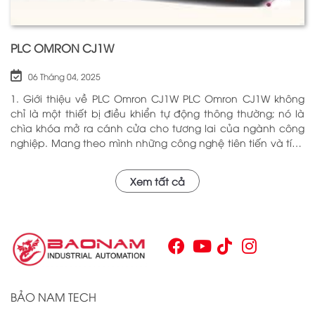
PLC OMRON CJ1W
06 Tháng 04, 2025
1. Giới thiệu về PLC Omron CJ1W PLC Omron CJ1W không
chỉ là một thiết bị điều khiển tự động thông thường; nó là
chìa khóa mở ra cánh cửa cho tương lai của ngành công
nghiệp. Mang theo mình những công nghệ tiên tiến và tính
năng đa dạng, PLC Omron CJ1W đã chứng minh giá trị của
mình qua nhiều năm phục vụ trong nhiều lĩnh vực khác
Xem tất cả
nhau. Với khả năng hoạt động ổn định và hiệu quả, sản
phẩm này đã trở thành lựa chọn hàng đầu cho những ai
tìm kiếm sự tối ưu trong quy trình sản xuất và tự động hóa.
Chính vì vậy, việc nắm vững những thông tin cơ bản về PLC
Omron CJ1W là điều cần thiết cho bất kỳ ai muốn cải thiện
hiệu suất công việc của mình.
BẢO NAM TECH