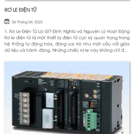
RƠ LE ĐIỆN TỬ
06 Tháng 04, 2025
1. Rơ Le Điện Tử Là Gì? Định Nghĩa và Nguyên Lý Hoạt Động
Rơ le điện tử là một thiết bị điện tử cực kỳ quan trọng trong
hệ thống tự động hóa, đóng vai trò như một cầu nối giữa
dữ liệu và hành động. Những chiếc rơ le này không chỉ đơn
thuần là một công tắc; chúng là những “người bảo vệ”
thông minh giúp điều khiển và giám sát hoạt động của các
thiết bị khác nhau trong môi trường công nghiệp cũng như
trong hộ gia đình. Bằng cách sử dụng công nghệ hiện đại,
rơ le điện tử có khả năng xử lý và phản hồi nhanh chóng,
nhằm nâng cao hiệu suất hoạt động và độ an toàn cho
các hệ thống mà nó kiểm soát. N