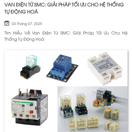
VAN ĐIỆN TỪ SMC: GIẢI PHÁP TỐI ƯU CHO HỆ THỐNG
TỰ ĐỘNG HOÁ
03 Tháng 07, 2025
Tìm Hiểu Về Van Điện Từ SMC: Giải Pháp Tối Ưu Cho Hệ
Thống Tự Động Hoá