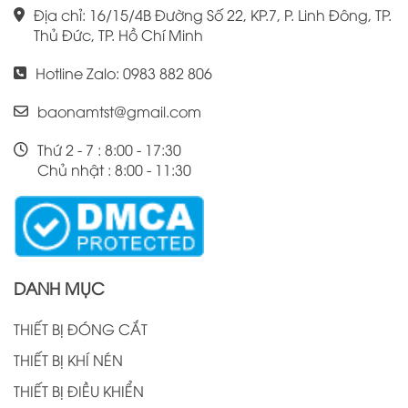
Địa chỉ: 16/15/4B Đường Số 22, KP.7, P. Linh Đông, TP.
Thủ Đức, TP. Hồ Chí Minh
Hotline Zalo: 0983 882 806
baonamtst@gmail.com
Thứ 2 - 7 : 8:00 - 17:30
Chủ nhật : 8:00 - 11:30
DANH MỤC
THIẾT BỊ ĐÓNG CẮT
THIẾT BỊ KHÍ NÉN
THIẾT BỊ ĐIỀU KHIỂN