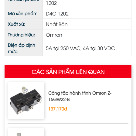
1202
D4C-1202
Mã sản phẩm:
Nhật Bản
Xuất xứ:
Omron
Thương hiệu:
Điện áp định
5A tại 250 VAC, 4A tại 30 VDC
mức:
CÁC SẢN PHẨM LIÊN QUAN
Công tắc hành trình Omron Z‐
15GW22‐B
137.170đ