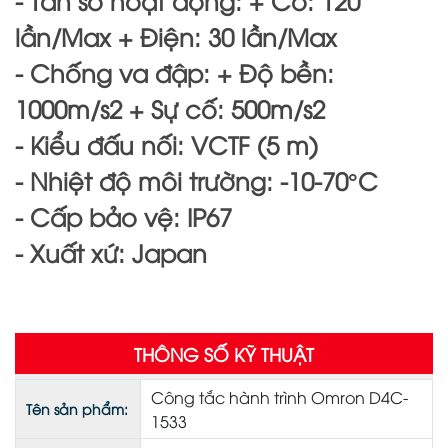
- Tần số hoạt động: + Cơ: 120
lần/Max + Điện: 30 lần/Max
- Chống va đập: + Độ bền:
1000m/s2 + Sự cố: 500m/s2
- Kiểu đấu nối: VCTF (5 m)
- Nhiệt độ môi trường: -10-70°C
- Cấp bảo vệ: IP67
- Xuất xứ: Japan
THÔNG SỐ KỸ THUẬT
Công tắc hành trình Omron D4C-
Tên sản phẩm:
1533