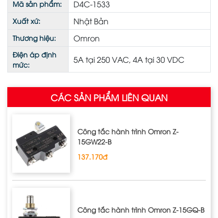
D4C-1533
Mã sản phẩm:
Nhật Bản
Xuất xứ:
Omron
Thương hiệu:
Điện áp định
5A tại 250 VAC, 4A tại 30 VDC
mức:
CÁC SẢN PHẨM LIÊN QUAN
Công tắc hành trình Omron Z‐
15GW22‐B
137.170đ
Công tắc hành trình Omron Z‐15GQ‐B