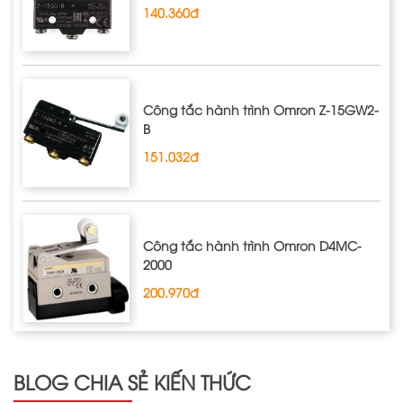
140.360đ
Công tắc hành trình Omron Z‐15GW2‐
B
151.032đ
Công tắc hành trình Omron D4MC‐
2000
200.970đ
BLOG CHIA SẺ KIẾN THỨC