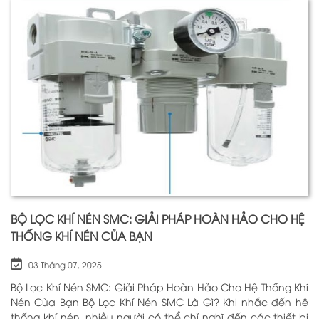
BỘ LỌC KHÍ NÉN SMC: GIẢI PHÁP HOÀN HẢO CHO HỆ
THỐNG KHÍ NÉN CỦA BẠN
03 Tháng 07, 2025
Bộ Lọc Khí Nén SMC: Giải Pháp Hoàn Hảo Cho Hệ Thống Khí
Nén Của Bạn Bộ Lọc Khí Nén SMC Là Gì? Khi nhắc đến hệ
thống khí nén, nhiều người có thể chỉ nghĩ đến các thiết bị