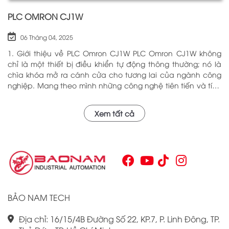
PLC OMRON CJ1W
06 Tháng 04, 2025
1. Giới thiệu về PLC Omron CJ1W PLC Omron CJ1W không
chỉ là một thiết bị điều khiển tự động thông thường; nó là
chìa khóa mở ra cánh cửa cho tương lai của ngành công
nghiệp. Mang theo mình những công nghệ tiên tiến và tính
năng đa dạng, PLC Omron CJ1W đã chứng minh giá trị của
mình qua nhiều năm phục vụ trong nhiều lĩnh vực khác
Xem tất cả
nhau. Với khả năng hoạt động ổn định và hiệu quả, sản
phẩm này đã trở thành lựa chọn hàng đầu cho những ai
tìm kiếm sự tối ưu trong quy trình sản xuất và tự động hóa.
Chính vì vậy, việc nắm vững những thông tin cơ bản về PLC
Omron CJ1W là điều cần thiết cho bất kỳ ai muốn cải thiện
hiệu suất công việc của mình.
BẢO NAM TECH
Địa chỉ: 16/15/4B Đường Số 22, KP.7, P. Linh Đông, TP.