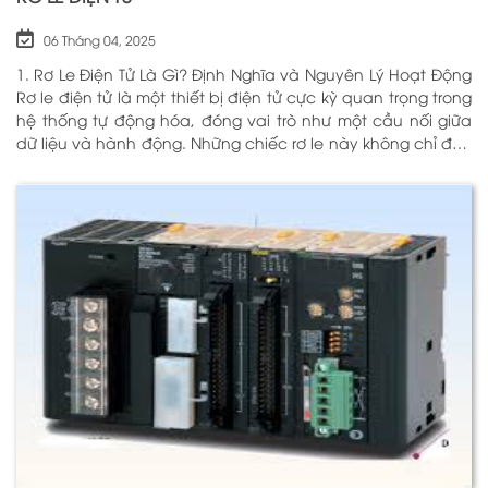
06 Tháng 04, 2025
1. Rơ Le Điện Tử Là Gì? Định Nghĩa và Nguyên Lý Hoạt Động
Rơ le điện tử là một thiết bị điện tử cực kỳ quan trọng trong
hệ thống tự động hóa, đóng vai trò như một cầu nối giữa
dữ liệu và hành động. Những chiếc rơ le này không chỉ đơn
thuần là một công tắc; chúng là những “người bảo vệ”
thông minh giúp điều khiển và giám sát hoạt động của các
thiết bị khác nhau trong môi trường công nghiệp cũng như
trong hộ gia đình. Bằng cách sử dụng công nghệ hiện đại,
rơ le điện tử có khả năng xử lý và phản hồi nhanh chóng,
nhằm nâng cao hiệu suất hoạt động và độ an toàn cho
các hệ thống mà nó kiểm soát. N