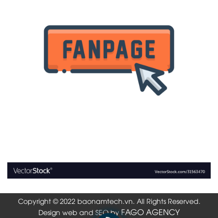
Copyright © 2022 baonamtech.vn. All Rights Reserved.
FAGO AGENCY
Design web and SEO by