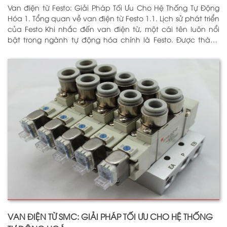
Van điện từ Festo: Giải Pháp Tối Ưu Cho Hệ Thống Tự Động
Hóa 1. Tổng quan về van điện từ Festo 1.1. Lịch sử phát triển
của Festo Khi nhắc đến van điện từ, một cái tên luôn nổi
bật trong ngành tự động hóa chính là Festo. Được thành
lập vào năm 1925 tại Đức, Festo đã trải qua hơn
VAN ĐIỆN TỪ SMC: GIẢI PHÁP TỐI ƯU CHO HỆ THỐNG