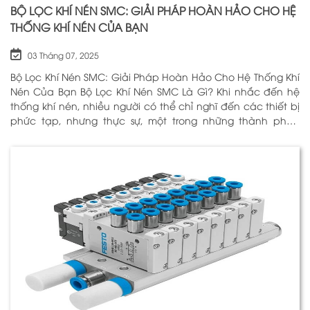
BỘ LỌC KHÍ NÉN SMC: GIẢI PHÁP HOÀN HẢO CHO HỆ
THỐNG KHÍ NÉN CỦA BẠN
03 Tháng 07, 2025
Bộ Lọc Khí Nén SMC: Giải Pháp Hoàn Hảo Cho Hệ Thống Khí
Nén Của Bạn Bộ Lọc Khí Nén SMC Là Gì? Khi nhắc đến hệ
thống khí nén, nhiều người có thể chỉ nghĩ đến các thiết bị
phức tạp, nhưng thực sự, một trong những thành phần
quan trọng nhất để đảm bảo h