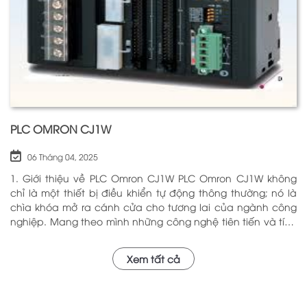
PLC OMRON CJ1W
06 Tháng 04, 2025
1. Giới thiệu về PLC Omron CJ1W PLC Omron CJ1W không
chỉ là một thiết bị điều khiển tự động thông thường; nó là
chìa khóa mở ra cánh cửa cho tương lai của ngành công
nghiệp. Mang theo mình những công nghệ tiên tiến và tính
năng đa dạng, PLC Omron CJ1W đã chứng minh giá trị của
mình qua nhiều năm phục vụ trong nhiều lĩnh vực khác
Xem tất cả
nhau. Với khả năng hoạt động ổn định và hiệu quả, sản
phẩm này đã trở thành lựa chọn hàng đầu cho những ai
tìm kiếm sự tối ưu trong quy trình sản xuất và tự động hóa.