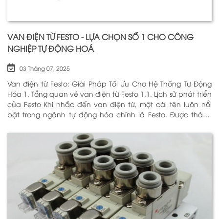
VAN ĐIỆN TỪ FESTO - LỰA CHỌN SỐ 1 CHO CÔNG
NGHIỆP TỰ ĐỘNG HOÁ
03 Tháng 07, 2025
Van điện từ Festo: Giải Pháp Tối Ưu Cho Hệ Thống Tự Động
Hóa 1. Tổng quan về van điện từ Festo 1.1. Lịch sử phát triển
của Festo Khi nhắc đến van điện từ, một cái tên luôn nổi
bật trong ngành tự động hóa chính là Festo. Được thành
lập vào năm 1925 tại Đức, Festo đã trải qua hơn