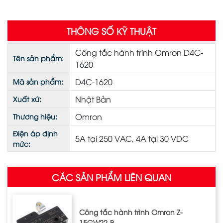
THÔNG SỐ KỸ THUẬT
Công tắc hành trình Omron D4C-
Tên sản phẩm:
1620
D4C-1620
Mã sản phẩm:
Nhật Bản
Xuất xứ:
Omron
Thương hiệu:
Điện áp định
5A tại 250 VAC, 4A tại 30 VDC
mức:
CÁC SẢN PHẨM LIÊN QUAN
Công tắc hành trình Omron Z‐
15GW22‐B