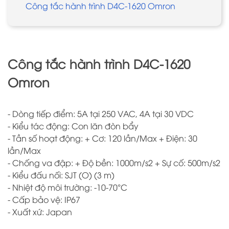
Công tắc hành trình D4C-1620 Omron
Công tắc hành trình D4C-1620
Omron
- Dòng tiếp điểm: 5A tại 250 VAC, 4A tại 30 VDC
- Kiểu tác động: Con lăn đòn bẩy
- Tần số hoạt động: + Cơ: 120 lần/Max + Điện: 30
lần/Max
- Chống va đập: + Độ bền: 1000m/s2 + Sự cố: 500m/s2
- Kiểu đấu nối: SJT (O) (3 m)
- Nhiệt độ môi trường: -10-70°C
- Cấp bảo vệ: IP67
- Xuất xứ: Japan