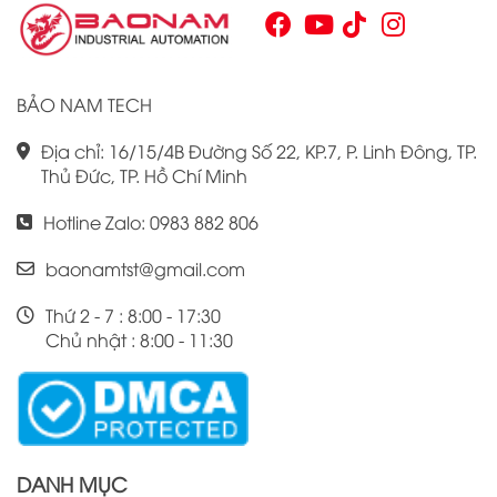
Chính vì vậy, việc nắm vững những thông tin cơ bản về PLC
Omron CJ1W là điều cần thiết cho bất kỳ ai muốn cải thiện
hiệu suất công việc của mình.
BẢO NAM TECH
Địa chỉ: 16/15/4B Đường Số 22, KP.7, P. Linh Đông, TP.
Thủ Đức, TP. Hồ Chí Minh
Hotline Zalo: 0983 882 806
baonamtst@gmail.com
Thứ 2 - 7 : 8:00 - 17:30
Chủ nhật : 8:00 - 11:30
DANH MỤC