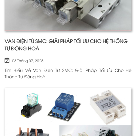
VAN ĐIỆN TỪ SMC: GIẢI PHÁP TỐI ƯU CHO HỆ THỐNG
TỰ ĐỘNG HOÁ
03 Tháng 07, 2025
Tìm Hiểu Về Van Điện Từ SMC: Giải Pháp Tối Ưu Cho Hệ
Thống Tự Động Hoá