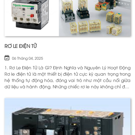
RƠ LE ĐIỆN TỬ
06 Tháng 04, 2025
1. Rơ Le Điện Tử Là Gì? Định Nghĩa và Nguyên Lý Hoạt Động
Rơ le điện tử là một thiết bị điện tử cực kỳ quan trọng trong
hệ thống tự động hóa, đóng vai trò như một cầu nối giữa
dữ liệu và hành động. Những chiếc rơ le này không chỉ đơn
thuần là một công tắc; chúng là những “người bảo vệ”
thông minh giúp điều khiển và giám sát hoạt động của các
thiết bị khác nhau trong môi trường công nghiệp cũng như
trong hộ gia đình. Bằng cách sử dụng công nghệ hiện đại,
rơ le điện tử có khả năng xử lý và phản hồi nhanh chóng,
nhằm nâng cao hiệu suất hoạt động và độ an toàn cho
các hệ thống mà nó kiểm soát. N