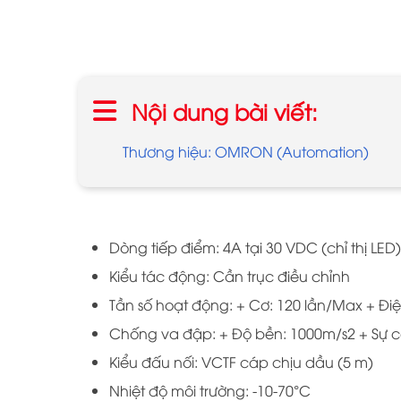
Nội dung bài viết:
Thương hiệu: OMRON (Automation)
Dòng tiếp điểm: 4A tại 30 VDC (chỉ thị LED)
Kiểu tác động: Cần trục điều chỉnh
Tần số hoạt động: + Cơ: 120 lần/Max + Đi
Chống va đập: + Độ bền: 1000m/s2 + Sự c
Kiểu đấu nối: VCTF cáp chịu dầu (5 m)
Nhiệt độ môi trường: -10-70°C