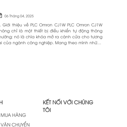
06 Tháng 04, 2025
. Giới thiệu về PLC Omron CJ1W PLC Omron CJ1W
hông chỉ là một thiết bị điều khiển tự động thông
hường; nó là chìa khóa mở ra cánh cửa cho tương
ai của ngành công nghiệp. Mang theo mình những
ông nghệ tiên tiến và tính năng đa dạng, PLC
mron CJ1W đã chứng minh giá trị của mình qua
hiều năm phục vụ trong nhiều lĩnh vực khác nhau.
ới khả năng hoạt động ổn định và hiệu quả, sản
hẩm này đã trở thành lựa chọn hàng đầu cho
hững ai tìm kiếm sự tối ưu trong quy trình sản xuất
à tự động hóa. Chính vì vậy, việc nắm vững những
hông tin cơ bản về PLC Omron CJ1W là điều cần
hiết cho bất kỳ ai muốn cải thiện hiệu suất công
H
KẾT NỐI VỚI CHÚNG
iệc của mình.
TÔI
H MUA HÀNG
 VẬN CHUYỂN