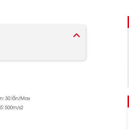
ện: 30 lần/Max
ố: 500m/s2