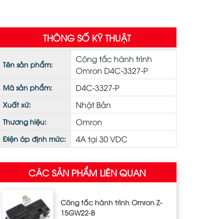
THÔNG SỐ KỸ THUẬT
Công tắc hành trình
Tên sản phẩm:
Omron D4C-3327-P
D4C-3327-P
Mã sản phẩm:
Nhật Bản
Xuất xứ:
Omron
Thương hiệu:
4A tại 30 VDC
Điện áp định mức:
CÁC SẢN PHẨM LIÊN QUAN
Công tắc hành trình Omron Z‐
15GW22‐B