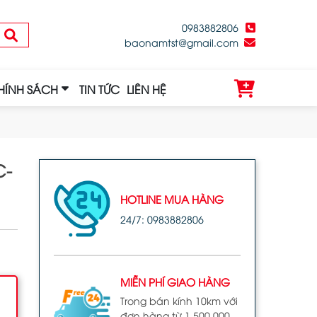
0983882806
baonamtst@gmail.com
HÍNH SÁCH
TIN TỨC
LIÊN HỆ
C-
HOTLINE MUA HÀNG
24/7: 0983882806
MIỄN PHÍ GIAO HÀNG
Trong bán kính 10km với
đơn hàng từ 1.500.000