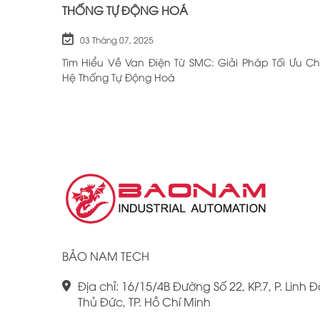
THỐNG TỰ ĐỘNG HOÁ
03 Tháng 07, 2025
Tìm Hiểu Về Van Điện Từ SMC: Giải Pháp Tối Ưu C
Hệ Thống Tự Động Hoá
BẢO NAM TECH
Địa chỉ: 16/15/4B Đường Số 22, KP.7, P. Linh Đ
Thủ Đức, TP. Hồ Chí Minh