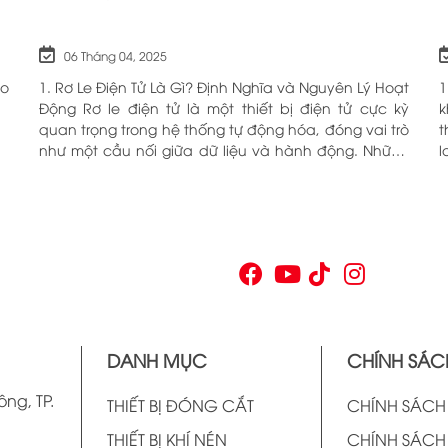
06 Tháng 04, 2025
ho
1. Rơ Le Điện Tử Là Gì? Định Nghĩa và Nguyên Lý Hoạt
1
Động Rơ le điện tử là một thiết bị điện tử cực kỳ
k
quan trọng trong hệ thống tự động hóa, đóng vai trò
t
như một cầu nối giữa dữ liệu và hành động. Những
l
chiếc rơ le này không chỉ đơn thuần là một công
c
tắc; chúng là những “người bảo vệ” thông minh
O
giúp điều khiển và giám sát hoạt động của các thiết
n
bị khác nhau trong môi trường công nghiệp cũng
V
như trong hộ gia đình. Bằng cách sử dụng công
p
nghệ hiện đại, rơ le điện tử có khả năng xử lý và
n
phản hồi nhanh chóng, nhằm nâng cao hiệu suất
v
hoạt động và độ an toàn cho các hệ thống mà nó
t
kiểm soát. N
t
DANH MỤC
CHÍNH SÁC
v
ông, TP.
THIẾT BỊ ĐÓNG CẮT
CHÍNH SÁC
THIẾT BỊ KHÍ NÉN
CHÍNH SÁCH