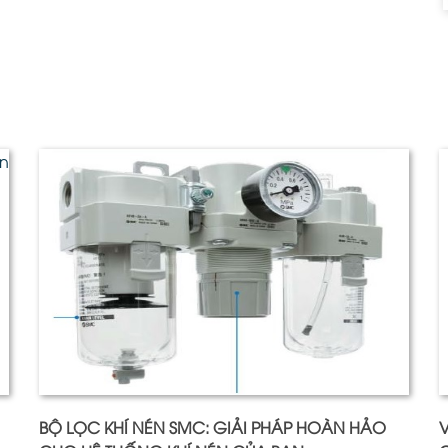
BỘ LỌC KHÍ NÉN SMC: GIẢI PHÁP HOÀN HẢO
V