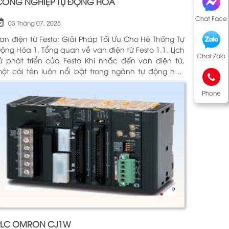
CÔNG NGHIỆP TỰ ĐỘNG HOÁ
Chat Face
03 Tháng 07, 2025
an điện từ Festo: Giải Pháp Tối Ưu Cho Hệ Thống Tự
óa 1. Tổng quan về van điện từ Festo 1.1. Lịch
Chat Zalo
 phát triển của Festo Khi nhắc đến van điện từ,
ột cái tên luôn nổi bật trong ngành tự động hóa
hính là Festo. Được thành lập vào năm 1925 tại
ức, Festo đã trải qua hơn
Phone
PLC OMRON CJ1W