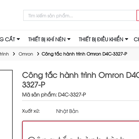
NG CẮT
THIẾT BỊ KHÍ NÉN
THIẾT BỊ ĐIỀU KHIỂN
C
rình
Omron
Công tắc hành trình Omron D4C-3327-P
Công tắc hành trình Omron D4
3327-P
Mã sản phẩm: D4C-3327-P
Nhật Bản
Xuất xứ: