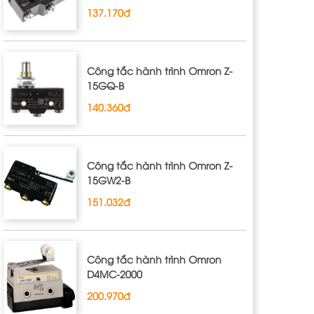
137.170đ
Công tắc hành trình Omron Z‐
15GQ‐B
140.360đ
Công tắc hành trình Omron Z‐
15GW2‐B
151.032đ
Công tắc hành trình Omron
D4MC‐2000
200.970đ