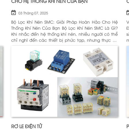
CHO HỆ THỐNG KHÍ NÉN CỦA BẠN
03 Tháng 07, 2025
Bộ Lọc Khí Nén SMC: Giải Pháp Hoàn Hảo Cho Hệ
V
Thống Khí Nén Của Bạn Bộ Lọc Khí Nén SMC Là Gì?
Động H
Khi nhắc đến hệ thống khí nén, nhiều người có thể
sử
chỉ nghĩ đến các thiết bị phức tạp, nhưng thực sự,
m
một trong những thành phần quan trọng nhất để
c
đảm bảo h
Đ
RƠ LE ĐIỆN TỬ