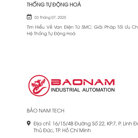
THỐNG TỰ ĐỘNG HOÁ
03 Tháng 07, 2025
Tìm Hiểu Về Van Điện Từ SMC: Giải Pháp Tối Ưu C
Hệ Thống Tự Động Hoá
BẢO NAM TECH
Địa chỉ: 16/15/4B Đường Số 22, KP.7, P. Linh Đ
Thủ Đức, TP. Hồ Chí Minh