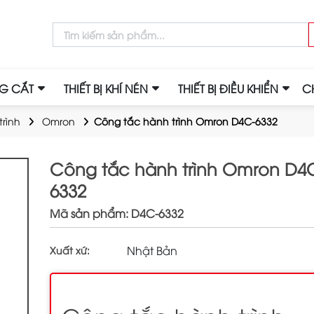
NG CẮT
THIẾT BỊ KHÍ NÉN
THIẾT BỊ ĐIỀU KHIỂN
C
rình
Omron
Công tắc hành trình Omron D4C-6332
Công tắc hành trình Omron D4
6332
Mã sản phẩm: D4C-6332
Nhật Bản
Xuất xứ: