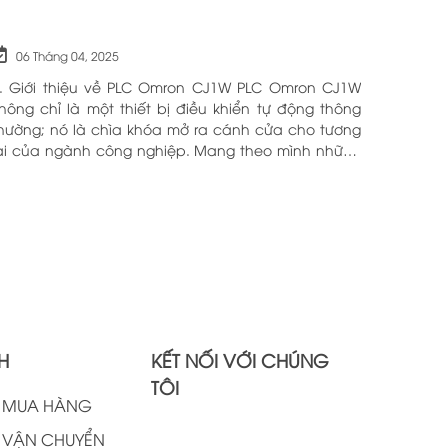
06 Tháng 04, 2025
. Giới thiệu về PLC Omron CJ1W PLC Omron CJ1W
hông chỉ là một thiết bị điều khiển tự động thông
hường; nó là chìa khóa mở ra cánh cửa cho tương
ai của ngành công nghiệp. Mang theo mình những
ông nghệ tiên tiến và tính năng đa dạng, PLC
mron CJ1W đã chứng minh giá trị của mình qua
hiều năm phục vụ trong nhiều lĩnh vực khác nhau.
ới khả năng hoạt động ổn định và hiệu quả, sản
hẩm này đã trở thành lựa chọn hàng đầu cho
hững ai tìm kiếm sự tối ưu trong quy trình sản xuất
à tự động hóa. Chính vì vậy, việc nắm vững những
hông tin cơ bản về PLC Omron CJ1W là điều cần
hiết cho bất kỳ ai muốn cải thiện hiệu suất công
H
KẾT NỐI VỚI CHÚNG
iệc của mình.
TÔI
H MUA HÀNG
 VẬN CHUYỂN