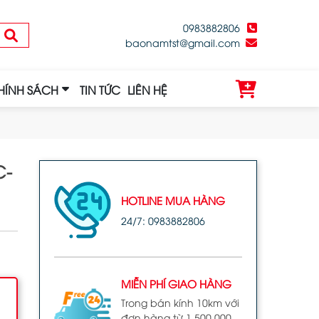
0983882806
baonamtst@gmail.com
HÍNH SÁCH
TIN TỨC
LIÊN HỆ
C-
HOTLINE MUA HÀNG
24/7: 0983882806
MIỄN PHÍ GIAO HÀNG
Trong bán kính 10km với
đơn hàng từ 1.500.000