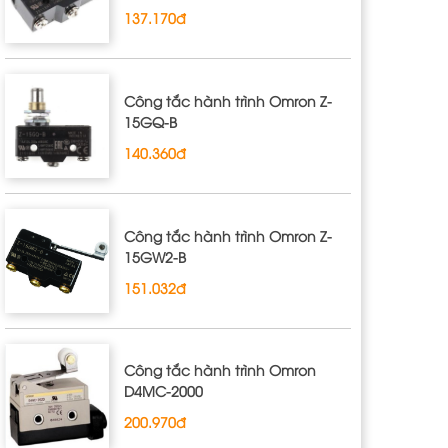
137.170đ
Công tắc hành trình Omron Z‐
15GQ‐B
140.360đ
Công tắc hành trình Omron Z‐
15GW2‐B
151.032đ
Công tắc hành trình Omron
D4MC‐2000
200.970đ