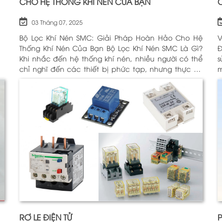
CHO HỆ THỐNG KHÍ NÉN CỦA BẠN
03 Tháng 07, 2025
Bộ Lọc Khí Nén SMC: Giải Pháp Hoàn Hảo Cho Hệ
V
Thống Khí Nén Của Bạn Bộ Lọc Khí Nén SMC Là Gì?
Động H
Khi nhắc đến hệ thống khí nén, nhiều người có thể
sử
chỉ nghĩ đến các thiết bị phức tạp, nhưng thực sự,
m
một trong những thành phần quan trọng nhất để
c
đảm bảo h
Đ
RƠ LE ĐIỆN TỬ