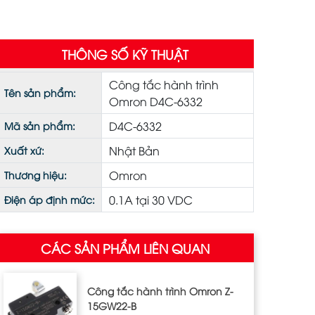
THÔNG SỐ KỸ THUẬT
Công tắc hành trình
Tên sản phẩm:
Omron D4C-6332
D4C-6332
Mã sản phẩm:
Nhật Bản
Xuất xứ:
Omron
Thương hiệu:
0.1A tại 30 VDC
Điện áp định mức:
CÁC SẢN PHẨM LIÊN QUAN
Công tắc hành trình Omron Z‐
15GW22‐B