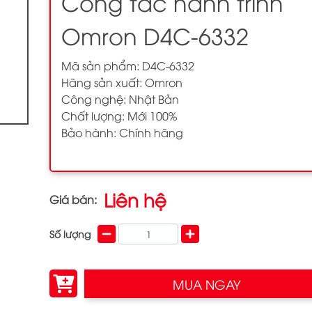
Công tắc hành trình
Omron D4C-6332
Mã sản phẩm: D4C-6332
Hãng sản xuất: Omron
Công nghệ: Nhật Bản
Chất lượng: Mới 100%
Bảo hành: Chính hãng
Liên hệ
Giá bán:
Số lượng
MUA NGAY