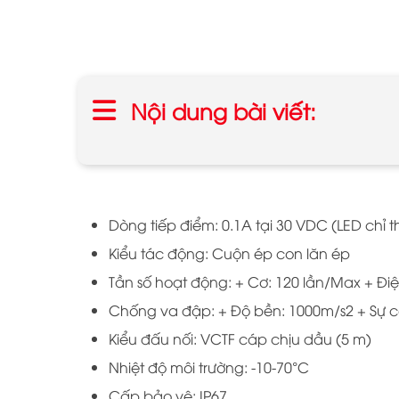
Nội dung bài viết:
Dòng tiếp điểm: 0.1A tại 30 VDC (LED chỉ th
Kiểu tác động: Cuộn ép con lăn ép
Tần số hoạt động: + Cơ: 120 lần/Max + Đi
Chống va đập: + Độ bền: 1000m/s2 + Sự c
Kiểu đấu nối: VCTF cáp chịu dầu (5 m)
Nhiệt độ môi trường: -10-70°C
Cấp bảo vệ: IP67