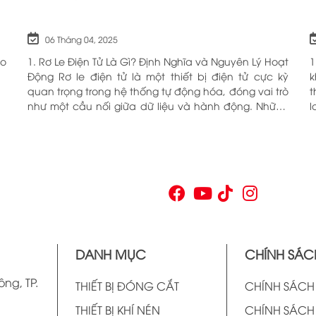
06 Tháng 04, 2025
ho
1. Rơ Le Điện Tử Là Gì? Định Nghĩa và Nguyên Lý Hoạt
1
Động Rơ le điện tử là một thiết bị điện tử cực kỳ
k
quan trọng trong hệ thống tự động hóa, đóng vai trò
t
như một cầu nối giữa dữ liệu và hành động. Những
l
chiếc rơ le này không chỉ đơn thuần là một công
c
tắc; chúng là những “người bảo vệ” thông minh
O
giúp điều khiển và giám sát hoạt động của các thiết
n
bị khác nhau trong môi trường công nghiệp cũng
V
như trong hộ gia đình. Bằng cách sử dụng công
p
nghệ hiện đại, rơ le điện tử có khả năng xử lý và
n
phản hồi nhanh chóng, nhằm nâng cao hiệu suất
v
hoạt động và độ an toàn cho các hệ thống mà nó
t
kiểm soát. N
t
DANH MỤC
CHÍNH SÁC
v
ông, TP.
THIẾT BỊ ĐÓNG CẮT
CHÍNH SÁC
THIẾT BỊ KHÍ NÉN
CHÍNH SÁCH