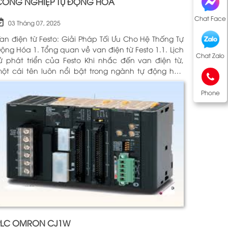
CÔNG NGHIỆP TỰ ĐỘNG HOÁ
Chat Face
03 Tháng 07, 2025
an điện từ Festo: Giải Pháp Tối Ưu Cho Hệ Thống Tự
óa 1. Tổng quan về van điện từ Festo 1.1. Lịch
Chat Zalo
 phát triển của Festo Khi nhắc đến van điện từ,
ột cái tên luôn nổi bật trong ngành tự động hóa
hính là Festo. Được thành lập vào năm 1925 tại
ức, Festo đã trải qua hơn
Phone
PLC OMRON CJ1W