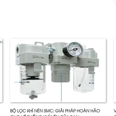
BỘ LỌC KHÍ NÉN SMC: GIẢI PHÁP HOÀN HẢO
V