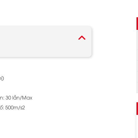
ị)
ện: 30 lần/Max
ố: 500m/s2