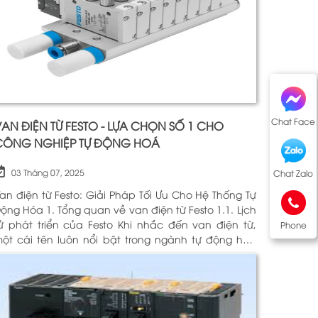
Chat Face
AN ĐIỆN TỪ FESTO - LỰA CHỌN SỐ 1 CHO
CÔNG NGHIỆP TỰ ĐỘNG HOÁ
03 Tháng 07, 2025
Chat Zalo
an điện từ Festo: Giải Pháp Tối Ưu Cho Hệ Thống Tự
óa 1. Tổng quan về van điện từ Festo 1.1. Lịch
 phát triển của Festo Khi nhắc đến van điện từ,
Phone
ột cái tên luôn nổi bật trong ngành tự động hóa
hính là Festo. Được thành lập vào năm 1925 tại
ức, Festo đã trải qua hơn