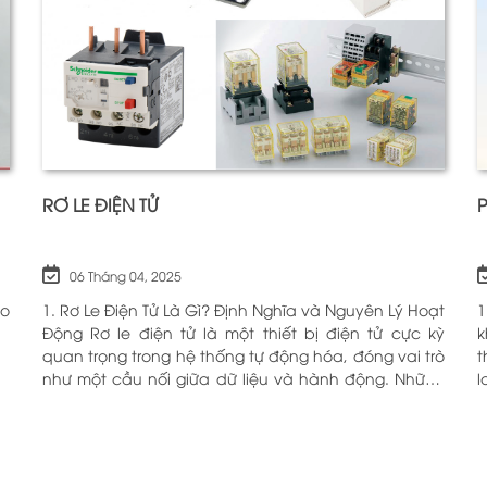
RƠ LE ĐIỆN TỬ
06 Tháng 04, 2025
ho
1. Rơ Le Điện Tử Là Gì? Định Nghĩa và Nguyên Lý Hoạt
1
Động Rơ le điện tử là một thiết bị điện tử cực kỳ
k
quan trọng trong hệ thống tự động hóa, đóng vai trò
t
như một cầu nối giữa dữ liệu và hành động. Những
l
chiếc rơ le này không chỉ đơn thuần là một công
c
tắc; chúng là những “người bảo vệ” thông minh
O
giúp điều khiển và giám sát hoạt động của các thiết
n
bị khác nhau trong môi trường công nghiệp cũng
V