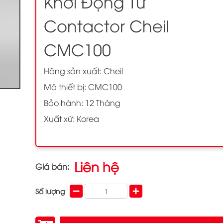
Khởi Động Từ
Contactor Cheil
CMC100
Hãng sản xuất: Cheil
Mã thiết bị: CMC100
Bảo hành: 12 Tháng
Xuất xứ: Korea
Liên hệ
Giá bán:
Số lượng