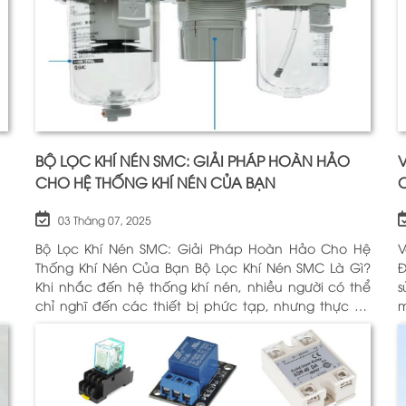
BỘ LỌC KHÍ NÉN SMC: GIẢI PHÁP HOÀN HẢO
V
CHO HỆ THỐNG KHÍ NÉN CỦA BẠN
03 Tháng 07, 2025
Bộ Lọc Khí Nén SMC: Giải Pháp Hoàn Hảo Cho Hệ
V
Thống Khí Nén Của Bạn Bộ Lọc Khí Nén SMC Là Gì?
Động H
Khi nhắc đến hệ thống khí nén, nhiều người có thể
sử
chỉ nghĩ đến các thiết bị phức tạp, nhưng thực sự,
m
một trong những thành phần quan trọng nhất để
c
đảm bảo h
Đ