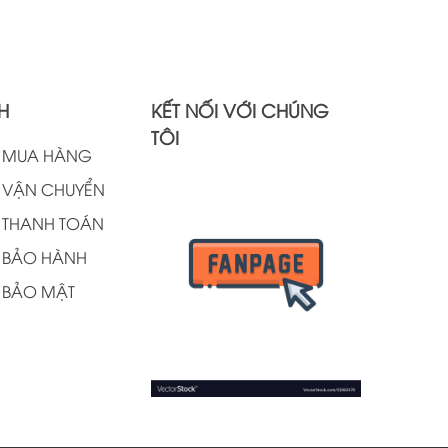
hẩm này đã trở thành lựa chọn hàng đầu cho
hững ai tìm kiếm sự tối ưu trong quy trình sản xuất
à tự động hóa. Chính vì vậy, việc nắm vững những
hông tin cơ bản về PLC Omron CJ1W là điều cần
hiết cho bất kỳ ai muốn cải thiện hiệu suất công
H
KẾT NỐI VỚI CHÚNG
iệc của mình.
TÔI
H MUA HÀNG
 VẬN CHUYỂN
 THANH TOÁN
 BẢO HÀNH
 BẢO MẬT