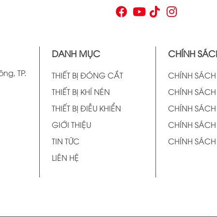
như trong hộ gia đình. Bằng cách sử dụng công
p
nghệ hiện đại, rơ le điện tử có khả năng xử lý và
n
phản hồi nhanh chóng, nhằm nâng cao hiệu suất
v
hoạt động và độ an toàn cho các hệ thống mà nó
t
kiểm soát. N
t
DANH MỤC
CHÍNH SÁC
v
ông, TP.
THIẾT BỊ ĐÓNG CẮT
CHÍNH SÁC
THIẾT BỊ KHÍ NÉN
CHÍNH SÁCH
THIẾT BỊ ĐIỀU KHIỂN
CHÍNH SÁCH
GIỚI THIỆU
CHÍNH SÁCH
TIN TỨC
CHÍNH SÁCH
LIÊN HỆ