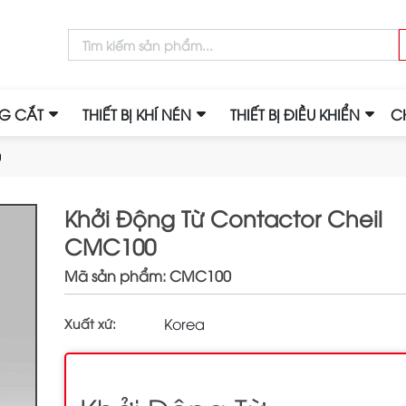
NG CẮT
THIẾT BỊ KHÍ NÉN
THIẾT BỊ ĐIỀU KHIỂN
C
0
Khởi Động Từ Contactor Cheil
CMC100
Mã sản phẩm: CMC100
Korea
Xuất xứ: