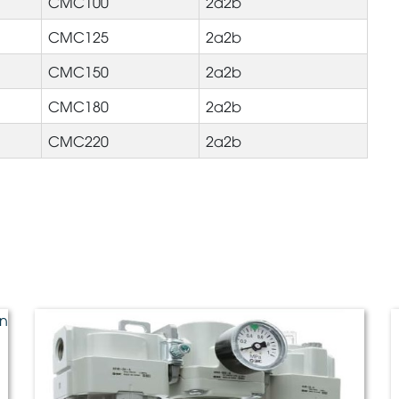
CMC100
2a2b
CMC125
2a2b
CMC150
2a2b
CMC180
2a2b
CMC220
2a2b