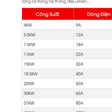
rộng rãi trong hệ thống điều khiển…
Công Suất
Dòng Điện
4KW
9A
5.5KW
12A
7.5KW
18A
11KW
22A
15KW
32A
18.5KW
40A
22KW
50A
30KW
65A
37KW
85A