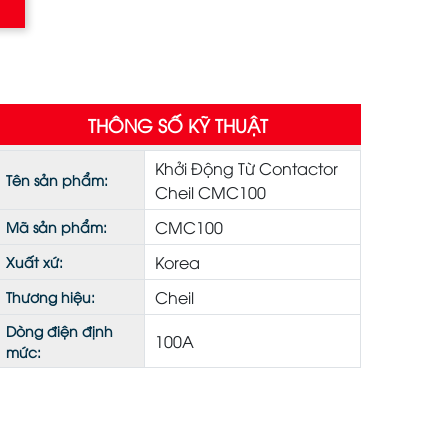
THÔNG SỐ KỸ THUẬT
Khởi Động Từ Contactor
Tên sản phẩm:
Cheil CMC100
CMC100
Mã sản phẩm:
Korea
Xuất xứ:
Cheil
Thương hiệu:
Dòng điện định
100A
mức: