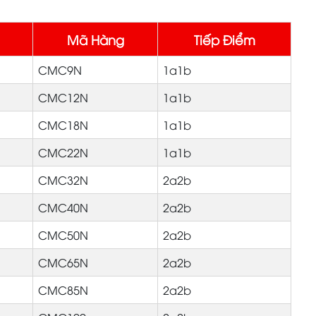
Mã Hàng
Tiếp Điểm
CMC9N
1a1b
CMC12N
1a1b
CMC18N
1a1b
CMC22N
1a1b
CMC32N
2a2b
CMC40N
2a2b
CMC50N
2a2b
CMC65N
2a2b
CMC85N
2a2b