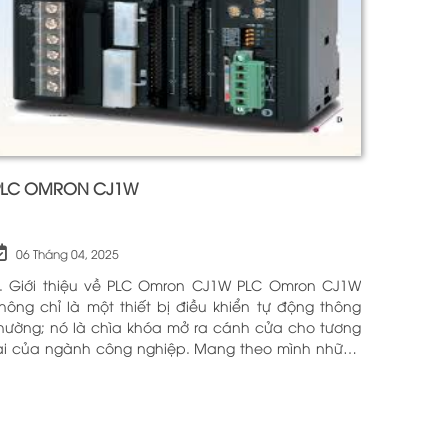
PLC OMRON CJ1W
06 Tháng 04, 2025
. Giới thiệu về PLC Omron CJ1W PLC Omron CJ1W
hông chỉ là một thiết bị điều khiển tự động thông
hường; nó là chìa khóa mở ra cánh cửa cho tương
ai của ngành công nghiệp. Mang theo mình những
ông nghệ tiên tiến và tính năng đa dạng, PLC
mron CJ1W đã chứng minh giá trị của mình qua
hiều năm phục vụ trong nhiều lĩnh vực khác nhau.
ới khả năng hoạt động ổn định và hiệu quả, sản