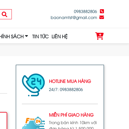
0983882806
baonamtst@gmail.com
HÍNH SÁCH
TIN TỨC
LIÊN HỆ
HOTLINE MUA HÀNG
24/7: 0983882806
MIỄN PHÍ GIAO HÀNG
Trong bán kính 10km với
đơn hàng từ 1.500.000