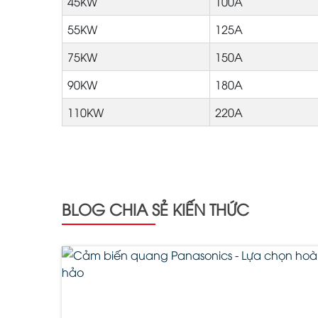
45KW
100A
55KW
125A
75KW
150A
90KW
180A
110KW
220A
BLOG CHIA SẺ KIẾN THỨC