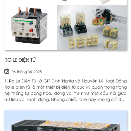
RƠ LE ĐIỆN TỬ
06 Tháng 04, 2025
1. Rơ Le Điện Tử Là Gì? Định Nghĩa và Nguyên Lý Hoạt Động
Rơ le điện tử là một thiết bị điện tử cực kỳ quan trọng trong
hệ thống tự động hóa, đóng vai trò như một cầu nối giữa
dữ liệu và hành động. Những chiếc rơ le này không chỉ đơn
thuần là một công tắc; chúng là những “người bảo vệ”
thông minh giúp điều khiển và giám sát hoạt động của các
thiết bị khác nhau trong môi trường công nghiệp cũng như
trong hộ gia đình. Bằng cách sử dụng công nghệ hiện đại,
rơ le điện tử có khả năng xử lý và phản hồi nhanh chóng,