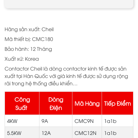
Hãng sản xuất: Cheil
Mã thiết bị: CMC180
Bảo hành: 12 Tháng
Xuất xứ: Korea
Contactor Cheil là dòng contactor kinh tế được sản
xuất tại Hàn Quốc với giá kinh tế được sử dụng rộng
rãi trong hệ thống điều khiển…
Công
Dòng
Mã Hàng
Tiếp Điểm
Suất
Điện
4KW
9A
CMC9N
1a1b
5.5KW
12A
CMC12N
1a1b