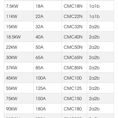
7.5KW
18A
CMC18N
1a1b
11KW
22A
CMC22N
1a1b
15KW
32A
CMC32N
2a2b
18.5KW
40A
CMC40N
2a2b
22KW
50A
CMC50N
2a2b
30KW
65A
CMC65N
2a2b
37KW
85A
CMC85N
2a2b
45KW
100A
CMC100
2a2b
55KW
125A
CMC125
2a2b
75KW
150A
CMC150
2a2b
90KW
180A
CMC180
2a2b