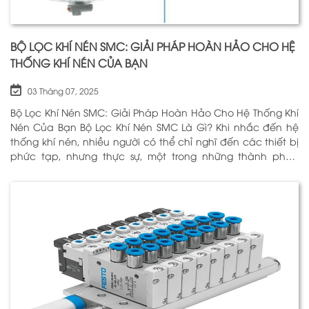
BỘ LỌC KHÍ NÉN SMC: GIẢI PHÁP HOÀN HẢO CHO HỆ
THỐNG KHÍ NÉN CỦA BẠN
03 Tháng 07, 2025
Bộ Lọc Khí Nén SMC: Giải Pháp Hoàn Hảo Cho Hệ Thống Khí
Nén Của Bạn Bộ Lọc Khí Nén SMC Là Gì? Khi nhắc đến hệ
thống khí nén, nhiều người có thể chỉ nghĩ đến các thiết bị
phức tạp, nhưng thực sự, một trong những thành phần
quan trọng nhất để đảm bảo h