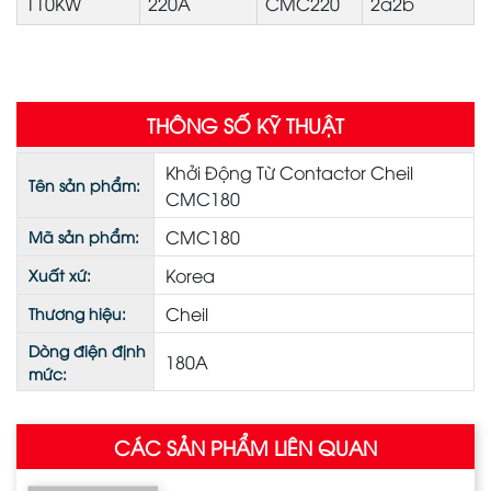
110KW
220A
CMC220
2a2b
THÔNG SỐ KỸ THUẬT
Khởi Động Từ Contactor Cheil
Tên sản phẩm:
CMC180
CMC180
Mã sản phẩm:
Korea
Xuất xứ:
Cheil
Thương hiệu:
Dòng điện định
180A
mức:
CÁC SẢN PHẨM LIÊN QUAN