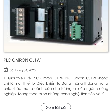
nhằm nâng cao hiệu suất hoạt động và độ an toàn cho
các hệ thống mà nó kiểm soát. N
PLC OMRON CJ1W
06 Tháng 04, 2025
1. Giới thiệu về PLC Omron CJ1W PLC Omron CJ1W không
chỉ là một thiết bị điều khiển tự động thông thường; nó là
chìa khóa mở ra cánh cửa cho tương lai của ngành công
nghiệp. Mang theo mình những công nghệ tiên tiến và tính
năng đa dạng, PLC Omron CJ1W đã chứng minh giá trị của
mình qua nhiều năm phục vụ trong nhiều lĩnh vực khác
Xem tất cả
nhau. Với khả năng hoạt động ổn định và hiệu quả, sản