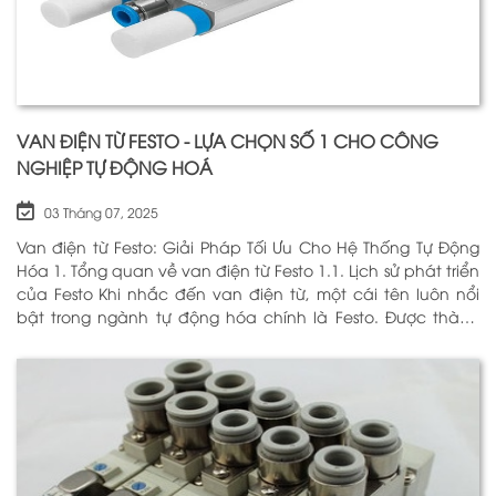
VAN ĐIỆN TỪ FESTO - LỰA CHỌN SỐ 1 CHO CÔNG
NGHIỆP TỰ ĐỘNG HOÁ
03 Tháng 07, 2025
Van điện từ Festo: Giải Pháp Tối Ưu Cho Hệ Thống Tự Động
Hóa 1. Tổng quan về van điện từ Festo 1.1. Lịch sử phát triển
của Festo Khi nhắc đến van điện từ, một cái tên luôn nổi
bật trong ngành tự động hóa chính là Festo. Được thành
lập vào năm 1925 tại Đức, Festo đã trải qua hơn