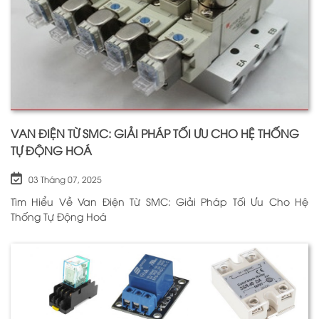
VAN ĐIỆN TỪ SMC: GIẢI PHÁP TỐI ƯU CHO HỆ THỐNG
TỰ ĐỘNG HOÁ
03 Tháng 07, 2025
Tìm Hiểu Về Van Điện Từ SMC: Giải Pháp Tối Ưu Cho Hệ
Thống Tự Động Hoá