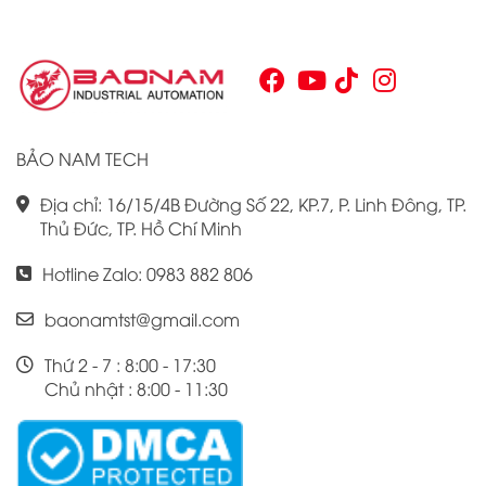
phẩm này đã trở thành lựa chọn hàng đầu cho những ai
tìm kiếm sự tối ưu trong quy trình sản xuất và tự động hóa.
Chính vì vậy, việc nắm vững những thông tin cơ bản về PLC
Omron CJ1W là điều cần thiết cho bất kỳ ai muốn cải thiện
hiệu suất công việc của mình.
BẢO NAM TECH
Địa chỉ: 16/15/4B Đường Số 22, KP.7, P. Linh Đông, TP.
Thủ Đức, TP. Hồ Chí Minh
Hotline Zalo: 0983 882 806
baonamtst@gmail.com
Thứ 2 - 7 : 8:00 - 17:30
Chủ nhật : 8:00 - 11:30