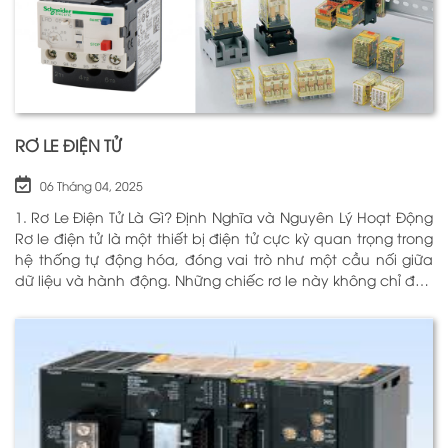
RƠ LE ĐIỆN TỬ
06 Tháng 04, 2025
1. Rơ Le Điện Tử Là Gì? Định Nghĩa và Nguyên Lý Hoạt Động
Rơ le điện tử là một thiết bị điện tử cực kỳ quan trọng trong
hệ thống tự động hóa, đóng vai trò như một cầu nối giữa
dữ liệu và hành động. Những chiếc rơ le này không chỉ đơn
thuần là một công tắc; chúng là những “người bảo vệ”
thông minh giúp điều khiển và giám sát hoạt động của các
thiết bị khác nhau trong môi trường công nghiệp cũng như
trong hộ gia đình. Bằng cách sử dụng công nghệ hiện đại,
rơ le điện tử có khả năng xử lý và phản hồi nhanh chóng,
nhằm nâng cao hiệu suất hoạt động và độ an toàn cho
các hệ thống mà nó kiểm soát. N