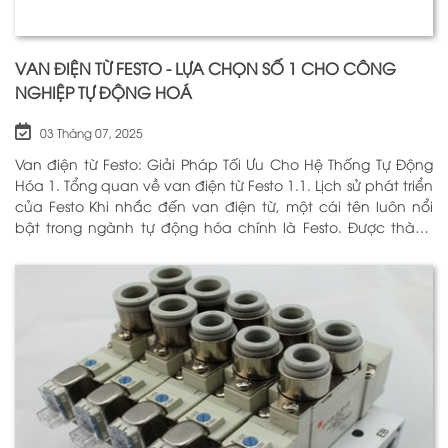
VAN ĐIỆN TỪ FESTO - LỰA CHỌN SỐ 1 CHO CÔNG
NGHIỆP TỰ ĐỘNG HOÁ
03 Tháng 07, 2025
Van điện từ Festo: Giải Pháp Tối Ưu Cho Hệ Thống Tự Động
Hóa 1. Tổng quan về van điện từ Festo 1.1. Lịch sử phát triển
của Festo Khi nhắc đến van điện từ, một cái tên luôn nổi
bật trong ngành tự động hóa chính là Festo. Được thành
lập vào năm 1925 tại Đức, Festo đã trải qua hơn