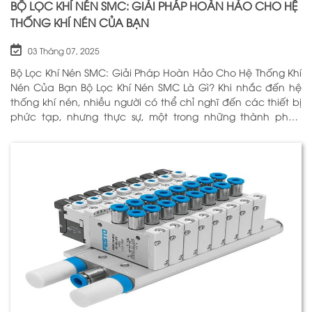
BỘ LỌC KHÍ NÉN SMC: GIẢI PHÁP HOÀN HẢO CHO HỆ
THỐNG KHÍ NÉN CỦA BẠN
03 Tháng 07, 2025
Bộ Lọc Khí Nén SMC: Giải Pháp Hoàn Hảo Cho Hệ Thống Khí
Nén Của Bạn Bộ Lọc Khí Nén SMC Là Gì? Khi nhắc đến hệ
thống khí nén, nhiều người có thể chỉ nghĩ đến các thiết bị
phức tạp, nhưng thực sự, một trong những thành phần
quan trọng nhất để đảm bảo h