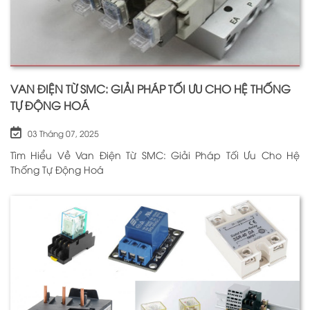
VAN ĐIỆN TỪ SMC: GIẢI PHÁP TỐI ƯU CHO HỆ THỐNG
TỰ ĐỘNG HOÁ
03 Tháng 07, 2025
Tìm Hiểu Về Van Điện Từ SMC: Giải Pháp Tối Ưu Cho Hệ
Thống Tự Động Hoá