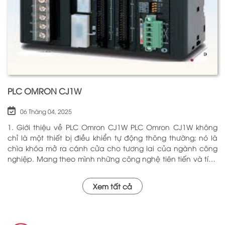
PLC OMRON CJ1W
06 Tháng 04, 2025
1. Giới thiệu về PLC Omron CJ1W PLC Omron CJ1W không
chỉ là một thiết bị điều khiển tự động thông thường; nó là
chìa khóa mở ra cánh cửa cho tương lai của ngành công
nghiệp. Mang theo mình những công nghệ tiên tiến và tính
năng đa dạng, PLC Omron CJ1W đã chứng minh giá trị của
mình qua nhiều năm phục vụ trong nhiều lĩnh vực khác
Xem tất cả
nhau. Với khả năng hoạt động ổn định và hiệu quả, sản
phẩm này đã trở thành lựa chọn hàng đầu cho những ai
tìm kiếm sự tối ưu trong quy trình sản xuất và tự động hóa.
Chính vì vậy, việc nắm vững những thông tin cơ bản về PLC