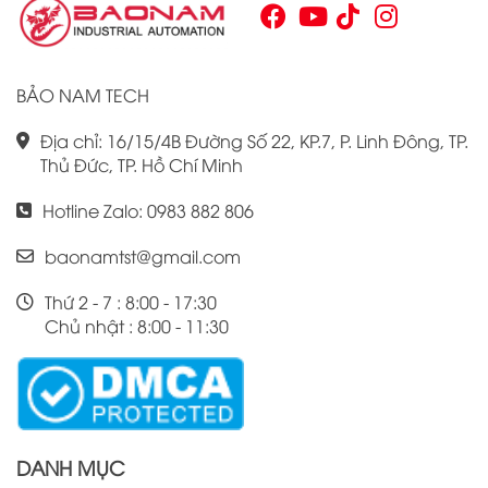
Omron CJ1W là điều cần thiết cho bất kỳ ai muốn cải thiện
hiệu suất công việc của mình.
BẢO NAM TECH
Địa chỉ: 16/15/4B Đường Số 22, KP.7, P. Linh Đông, TP.
Thủ Đức, TP. Hồ Chí Minh
Hotline Zalo: 0983 882 806
baonamtst@gmail.com
Thứ 2 - 7 : 8:00 - 17:30
Chủ nhật : 8:00 - 11:30
DANH MỤC