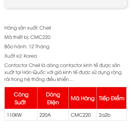
Hãng sản xuất: Cheil
Mã thiết bị: CMC220
Bảo hành: 12 Tháng
Xuất xứ: Korea
Contactor Cheil là dòng contactor kinh tế được sản
xuất tại Hàn Quốc với giá kinh tế được sử dụng rộng
rãi trong hệ thống điều khiển…
Công
Dòng
Mã Hàng
Tiếp Điểm
Suất
Điện
110KW
220A
CMC220
2a2b