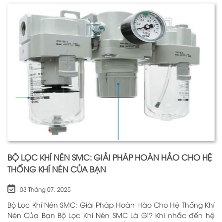
BỘ LỌC KHÍ NÉN SMC: GIẢI PHÁP HOÀN HẢO CHO HỆ
THỐNG KHÍ NÉN CỦA BẠN
03 Tháng 07, 2025
Bộ Lọc Khí Nén SMC: Giải Pháp Hoàn Hảo Cho Hệ Thống Khí
Nén Của Bạn Bộ Lọc Khí Nén SMC Là Gì? Khi nhắc đến hệ