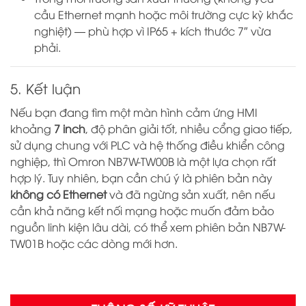
cầu Ethernet mạnh hoặc môi trường cực kỳ khắc
nghiệt) — phù hợp vì IP65 + kích thước 7″ vừa
phải.
5. Kết luận
Nếu bạn đang tìm một màn hình cảm ứng HMI
khoảng
7 inch
, độ phân giải tốt, nhiều cổng giao tiếp,
sử dụng chung với PLC và hệ thống điều khiển công
nghiệp, thì Omron NB7W-TW00B là một lựa chọn rất
hợp lý. Tuy nhiên, bạn cần chú ý là phiên bản này
không có Ethernet
và đã ngừng sản xuất, nên nếu
cần khả năng kết nối mạng hoặc muốn đảm bảo
nguồn linh kiện lâu dài, có thể xem phiên bản NB7W-
TW01B hoặc các dòng mới hơn.