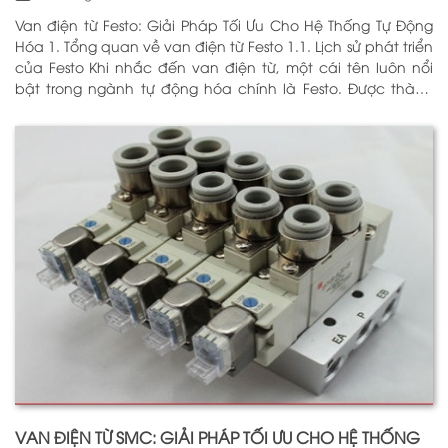
Van điện từ Festo: Giải Pháp Tối Ưu Cho Hệ Thống Tự Động
Hóa 1. Tổng quan về van điện từ Festo 1.1. Lịch sử phát triển
của Festo Khi nhắc đến van điện từ, một cái tên luôn nổi
bật trong ngành tự động hóa chính là Festo. Được thành
lập vào năm 1925 tại Đức, Festo đã trải qua hơn
VAN ĐIỆN TỪ SMC: GIẢI PHÁP TỐI ƯU CHO HỆ THỐNG