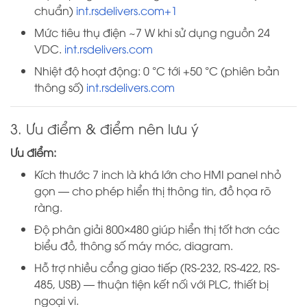
chuẩn)
int.rsdelivers.com+1
Mức tiêu thụ điện ~7 W khi sử dụng nguồn 24
VDC.
int.rsdelivers.com
Nhiệt độ hoạt động: 0 °C tới +50 °C (phiên bản
thông số)
int.rsdelivers.com
3. Ưu điểm & điểm nên lưu ý
Ưu điểm:
Kích thước 7 inch là khá lớn cho HMI panel nhỏ
gọn — cho phép hiển thị thông tin, đồ họa rõ
ràng.
Độ phân giải 800×480 giúp hiển thị tốt hơn các
biểu đồ, thông số máy móc, diagram.
Hỗ trợ nhiều cổng giao tiếp (RS-232, RS-422, RS-
485, USB) — thuận tiện kết nối với PLC, thiết bị
ngoại vi.