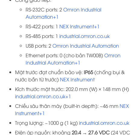
RS-232C ports: 2
Omron Industrial
Automation+1
RS-422 ports: 1
NEX Instrument+1
RS-485 ports: 1
industrial.omron.co.uk
USB ports: 2
Omron Industrial Automation
Ethernet ports: 0 (cho bản TW00B)
Omron
Industrial Automation+1
Mặt trước đạt chuẩn bảo vệ:
IP65
(chống bụi &
nước bắn từ trước)
NEX Instrument
Kích thước mặt trước: 202.0 mm (W) × 148 mm (H)
industrial.omron.co.uk+1
Chiều sâu thân máy (built-in depth): ~46 mm
NEX
Instrument+1
Trọng lượng: ~1000 g (1 kg)
industrial.omron.co.uk
Điện áp nguồn: khoảng
20.4 → 27.6 VDC
(24 VDC