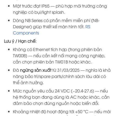
Mặt trước đạt IP65 — phù hợp môi trường công
nghiệp có bụi/light splash.
Dòng NB Series có phần mềm miễn phí (NB-
Designer) giúp thiết kế màn hình tốt.
RS
Components
Lưu ý / Hạn chế:
Không có Ethernet tích hợp (trong phiên bản
TW00B) — nếu cần kết nối mạng công nghiệp,
cần chọn phiên bản TW01B hoặc khác.
Đã
ngừng sản xuất
từ 31/03/2025 — nghĩa là khả
năng bảo trì/spare parts/chính sách lâu dài có
thể ảnh hưởng.
Mức nguồn yêu cầu 24 VDC (~20.4-27.6) — nếu
hệ thống bạn đang dùng là AC hoặc khác, cần
đảm bảo chọn đúng nguồn hoặc biến đổi.
Khoảng nhiệt độ hoạt động tới +50 °C — nếu môi