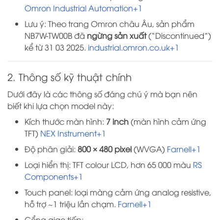
Omron Industrial Automation+1
Lưu ý: Theo trang Omron châu Âu, sản phẩm
NB7W-TW00B đã
ngừng sản xuất
(“Discontinued”)
kể từ 31 03 2025.
industrial.omron.co.uk+1
2. Thông số kỹ thuật chính
Dưới đây là các thông số đáng chú ý mà bạn nên
biết khi lựa chọn model này:
Kích thước màn hình:
7 inch
(màn hình cảm ứng
TFT)
NEX Instrument+1
Độ phân giải:
800 × 480 pixel
(WVGA)
Farnell+1
Loại hiển thị: TFT colour LCD, hơn 65 000 màu
RS
Components+1
Touch panel: loại màng cảm ứng analog resistive,
hỗ trợ ~1 triệu lần chạm.
Farnell+1
Cổng giao tiếp: