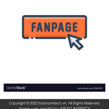
Copyright © 2022 baonamtech.vn. All Rights Reserved.
FAGO AGENCY
Design web and SEO by