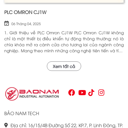
PLC OMRON CJ1W
06 Tháng 04, 2025
1. Giới thiệu về PLC Omron CJ1W PLC Omron CJ1W không
chỉ là một thiết bị điều khiển tự động thông thường; nó là
chìa khóa mở ra cánh cửa cho tương lai của ngành công
nghiệp. Mang theo mình những công nghệ tiên tiến và tính
năng đa dạng, PLC Omron CJ1W đã chứng minh giá trị của
mình qua nhiều năm phục vụ trong nhiều lĩnh vực khác
Xem tất cả
nhau. Với khả năng hoạt động ổn định và hiệu quả, sản
phẩm này đã trở thành lựa chọn hàng đầu cho những ai
tìm kiếm sự tối ưu trong quy trình sản xuất và tự động hóa.
Chính vì vậy, việc nắm vững những thông tin cơ bản về PLC
Omron CJ1W là điều cần thiết cho bất kỳ ai muốn cải thiện
hiệu suất công việc của mình.
BẢO NAM TECH
Địa chỉ: 16/15/4B Đường Số 22, KP.7, P. Linh Đông, TP.