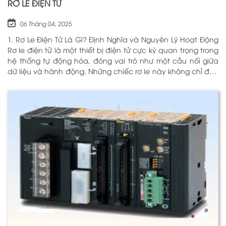
RƠ LE ĐIỆN TỬ
06 Tháng 04, 2025
1. Rơ Le Điện Tử Là Gì? Định Nghĩa và Nguyên Lý Hoạt Động
Rơ le điện tử là một thiết bị điện tử cực kỳ quan trọng trong
hệ thống tự động hóa, đóng vai trò như một cầu nối giữa
dữ liệu và hành động. Những chiếc rơ le này không chỉ đơn
thuần là một công tắc; chúng là những “người bảo vệ”
thông minh giúp điều khiển và giám sát hoạt động của các
thiết bị khác nhau trong môi trường công nghiệp cũng như
trong hộ gia đình. Bằng cách sử dụng công nghệ hiện đại,
rơ le điện tử có khả năng xử lý và phản hồi nhanh chóng,
nhằm nâng cao hiệu suất hoạt động và độ an toàn cho
các hệ thống mà nó kiểm soát. N