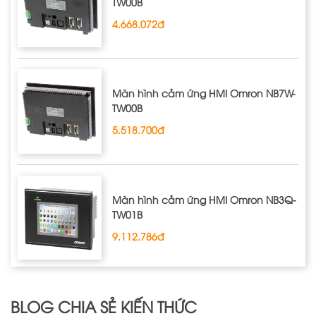
TW00B
4.668.072đ
Màn hình cảm ứng HMI Omron NB7W‐
TW00B
5.518.700đ
Màn hình cảm ứng HMI Omron NB3Q‐
TW01B
9.112.786đ
BLOG CHIA SẺ KIẾN THỨC