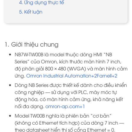
4. Ứng dụng thực tế
5. Kết luận
1. Giới thiệu chung
NB7W-TW00B là model thuộc dòng HMI “NB
Series” của Omron, kích thước màn hình 7 inch,
độ phân giải 800 × 480 (WVGA) và màn hình cảm
ứng.
Omron Industrial Automation+2Farnell+2
Dòng NB Series được thiết kế dành cho điều khiển
công nghiệp — sử dụng với PLC, máy móc tự
động hóa, có màn hình cảm ứng, khả năng kết
nối đa dạng.
omron-ap.com+1
Model TW00B nghĩa là phiên bản “cơ bản”
(không có Ethernet tích hợp) của dòng 7 inch —
theo datasheet hiển thị số cổng Ethernet = 0.