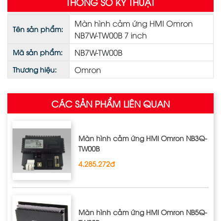
THÔNG SỐ KỸ THUẬT
Màn hình cảm ứng HMI Omron
Tên sản phẩm:
NB7W-TW00B 7 inch
NB7W-TW00B
Mã sản phẩm:
Omron
Thương hiệu:
CÁC SẢN PHẨM LIÊN QUAN
Màn hình cảm ứng HMI Omron NB3Q‐
TW00B
4.285.272đ
Màn hình cảm ứng HMI Omron NB5Q‐