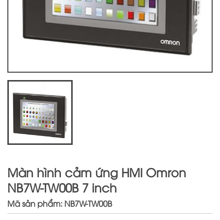
Màn hình cảm ứng HMI Omron
NB7W-TW00B 7 inch
Mã sản phẩm: NB7W-TW00B