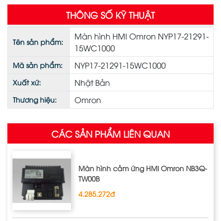
THÔNG SỐ KỸ THUẬT
Màn hình HMI Omron NYP17-21291-
Tên sản phẩm:
15WC1000
NYP17-21291-15WC1000
Mã sản phẩm:
Nhật Bản
Xuất xứ:
Omron
Thương hiệu:
CÁC SẢN PHẨM LIÊN QUAN
Màn hình cảm ứng HMI Omron NB3Q‐
TW00B
4.285.272đ