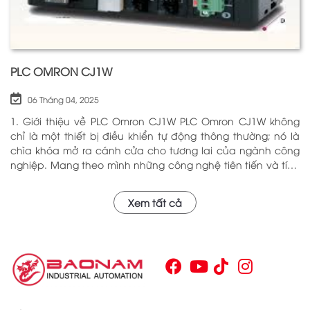
PLC OMRON CJ1W
06 Tháng 04, 2025
1. Giới thiệu về PLC Omron CJ1W PLC Omron CJ1W không
chỉ là một thiết bị điều khiển tự động thông thường; nó là
chìa khóa mở ra cánh cửa cho tương lai của ngành công
nghiệp. Mang theo mình những công nghệ tiên tiến và tính
năng đa dạng, PLC Omron CJ1W đã chứng minh giá trị của
mình qua nhiều năm phục vụ trong nhiều lĩnh vực khác
Xem tất cả
nhau. Với khả năng hoạt động ổn định và hiệu quả, sản
phẩm này đã trở thành lựa chọn hàng đầu cho những ai
tìm kiếm sự tối ưu trong quy trình sản xuất và tự động hóa.
Chính vì vậy, việc nắm vững những thông tin cơ bản về PLC
Omron CJ1W là điều cần thiết cho bất kỳ ai muốn cải thiện
hiệu suất công việc của mình.