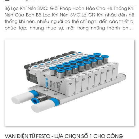
Bộ Lọc Khí Nén SMC: Giải Pháp Hoàn Hảo Cho Hệ Thống Khí
Nén Của Bạn Bộ Lọc Khí Nén SMC Là Gì? Khi nhắc đến hệ
thống khí nén, nhiều người có thể chỉ nghĩ đến các thiết bị
phức tạp, nhưng thực sự, một trong những thành phần
quan trọng nhất để đảm bảo h
VAN ĐIỆN TỪ FESTO - LỰA CHỌN SỐ 1 CHO CÔNG