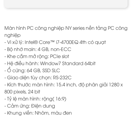
Màn hình PC công nghiệp NY series nền tảng PC công
nghiệp
- Vi xử lý: Intel® Core™ i7-4700EQ 4th có quạt
- Bộ nhớ main: 4 GB, non-ECC
- Khe cắm mở rộng: PCIe slot
- Hệ điều hành: Window7 Standard 64bit
- Ổ cứng: 64 GB, SSD SLC
- Giao diện tùy chọn: RS-232C
- Kích thước màn hình: 15.4 inch, độ phân giải 1280 x
800 pixels, 24 bit
- Tỷ lệ màn hình: rộng( 16:9)
- Cảm ứng: Điện dung
- Khung viền: Nhôm, màu đen