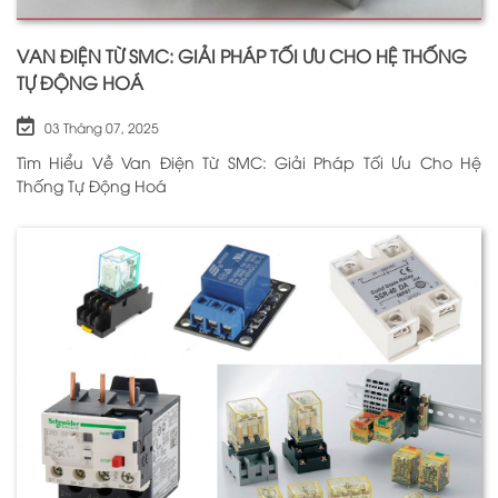
VAN ĐIỆN TỪ SMC: GIẢI PHÁP TỐI ƯU CHO HỆ THỐNG
TỰ ĐỘNG HOÁ
03 Tháng 07, 2025
Tìm Hiểu Về Van Điện Từ SMC: Giải Pháp Tối Ưu Cho Hệ
Thống Tự Động Hoá