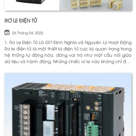
RƠ LE ĐIỆN TỬ
06 Tháng 04, 2025
1. Rơ Le Điện Tử Là Gì? Định Nghĩa và Nguyên Lý Hoạt Động
Rơ le điện tử là một thiết bị điện tử cực kỳ quan trọng trong
hệ thống tự động hóa, đóng vai trò như một cầu nối giữa
dữ liệu và hành động. Những chiếc rơ le này không chỉ đơn
thuần là một công tắc; chúng là những “người bảo vệ”
thông minh giúp điều khiển và giám sát hoạt động của các
thiết bị khác nhau trong môi trường công nghiệp cũng như
trong hộ gia đình. Bằng cách sử dụng công nghệ hiện đại,
rơ le điện tử có khả năng xử lý và phản hồi nhanh chóng,
nhằm nâng cao hiệu suất hoạt động và độ an toàn cho
các hệ thống mà nó kiểm soát. N