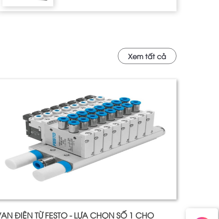
Xem tất cả
AN ĐIỆN TỪ FESTO - LỰA CHỌN SỐ 1 CHO