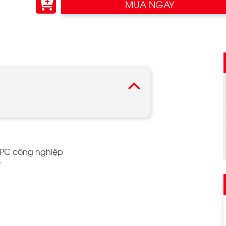
MUA NGAY
g PC công nghiệp
t