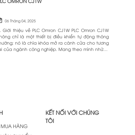
PLC OMRON CJ1W
06 Tháng 04, 2025
. Giới thiệu về PLC Omron CJ1W PLC Omron CJ1W
hông chỉ là một thiết bị điều khiển tự động thông
hường; nó là chìa khóa mở ra cánh cửa cho tương
ai của ngành công nghiệp. Mang theo mình những
ông nghệ tiên tiến và tính năng đa dạng, PLC
mron CJ1W đã chứng minh giá trị của mình qua
hiều năm phục vụ trong nhiều lĩnh vực khác nhau.
ới khả năng hoạt động ổn định và hiệu quả, sản
hẩm này đã trở thành lựa chọn hàng đầu cho
hững ai tìm kiếm sự tối ưu trong quy trình sản xuất
à tự động hóa. Chính vì vậy, việc nắm vững những
hông tin cơ bản về PLC Omron CJ1W là điều cần
hiết cho bất kỳ ai muốn cải thiện hiệu suất công
H
KẾT NỐI VỚI CHÚNG
iệc của mình.
TÔI
H MUA HÀNG