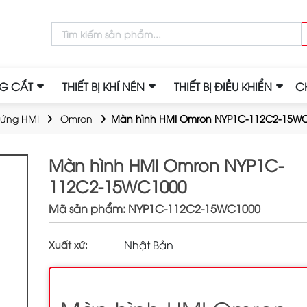
NG CẮT
THIẾT BỊ KHÍ NÉN
THIẾT BỊ ĐIỀU KHIỂN
C
ứng HMI
Omron
Màn hình HMI Omron NYP1C-112C2-15W
Màn hình HMI Omron NYP1C-
112C2-15WC1000
Mã sản phẩm: NYP1C-112C2-15WC1000
Nhật Bản
Xuất xứ: