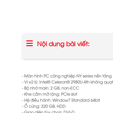
Nội dung bài viết:
- Màn hình PC công nghiệp NY series nền tản
- Vi xử lý: Intel® Celeron® 2980U 4th không quạ
- Bộ nhớ main: 2 GB, non-ECC
- Khe cắm mở rộng: PCIe slot
- Hệ điều hành: Window7 Standard 64bit
- Ổ cứng: 320 GB, HDD
- Giao diện tùy chọn: DVI-D