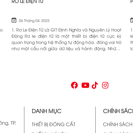
RƠ LE ĐIỆN TỬ
06 Tháng 04, 2025
ho
1. Rơ Le Điện Tử Là Gì? Định Nghĩa và Nguyên Lý Hoạt
1
Động Rơ le điện tử là một thiết bị điện tử cực kỳ
k
quan trọng trong hệ thống tự động hóa, đóng vai trò
t
như một cầu nối giữa dữ liệu và hành động. Những
l
chiếc rơ le này không chỉ đơn thuần là một công
c
tắc; chúng là những “người bảo vệ” thông minh
O
giúp điều khiển và giám sát hoạt động của các thiết
n
bị khác nhau trong môi trường công nghiệp cũng
V
như trong hộ gia đình. Bằng cách sử dụng công
p
nghệ hiện đại, rơ le điện tử có khả năng xử lý và
n
phản hồi nhanh chóng, nhằm nâng cao hiệu suất
v
hoạt động và độ an toàn cho các hệ thống mà nó
t
kiểm soát. N
t
DANH MỤC
CHÍNH SÁC
v
ông, TP.
THIẾT BỊ ĐÓNG CẮT
CHÍNH SÁC