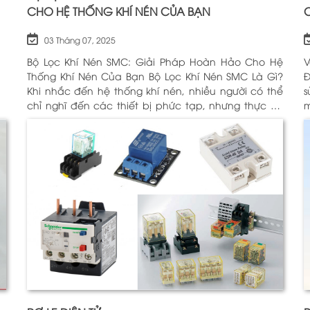
CHO HỆ THỐNG KHÍ NÉN CỦA BẠN
03 Tháng 07, 2025
Bộ Lọc Khí Nén SMC: Giải Pháp Hoàn Hảo Cho Hệ
V
Thống Khí Nén Của Bạn Bộ Lọc Khí Nén SMC Là Gì?
Động H
Khi nhắc đến hệ thống khí nén, nhiều người có thể
sử
chỉ nghĩ đến các thiết bị phức tạp, nhưng thực sự,
m
một trong những thành phần quan trọng nhất để
c
đảm bảo h
Đ