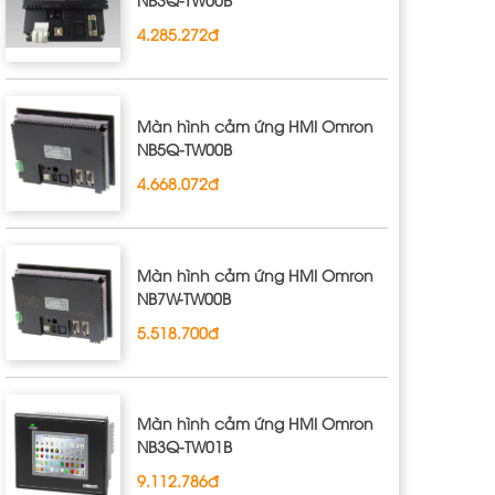
4.285.272đ
Màn hình cảm ứng HMI Omron
NB5Q‐TW00B
4.668.072đ
Màn hình cảm ứng HMI Omron
NB7W‐TW00B
5.518.700đ
Màn hình cảm ứng HMI Omron
NB3Q‐TW01B
9.112.786đ