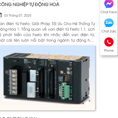
CÔNG NGHIỆP TỰ ĐỘNG HOÁ
Chat Face
03 Tháng 07, 2025
an điện từ Festo: Giải Pháp Tối Ưu Cho Hệ Thống Tự
óa 1. Tổng quan về van điện từ Festo 1.1. Lịch
Chat Zalo
 phát triển của Festo Khi nhắc đến van điện từ,
ột cái tên luôn nổi bật trong ngành tự động hóa
hính là Festo. Được thành lập vào năm 1925 tại
Phone
ức, Festo đã trải qua hơn