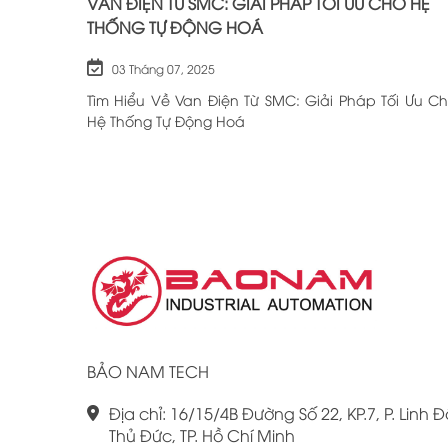
VAN ĐIỆN TỪ SMC: GIẢI PHÁP TỐI ƯU CHO HỆ
THỐNG TỰ ĐỘNG HOÁ
03 Tháng 07, 2025
Tìm Hiểu Về Van Điện Từ SMC: Giải Pháp Tối Ưu C
Hệ Thống Tự Động Hoá
BẢO NAM TECH
Địa chỉ: 16/15/4B Đường Số 22, KP.7, P. Linh Đ
Thủ Đức, TP. Hồ Chí Minh