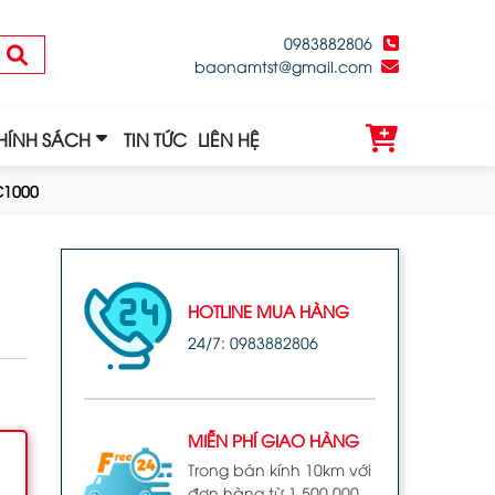
0983882806
baonamtst@gmail.com
HÍNH SÁCH
TIN TỨC
LIÊN HỆ
C1000
HOTLINE MUA HÀNG
24/7: 0983882806
MIỄN PHÍ GIAO HÀNG
Trong bán kính 10km với
đơn hàng từ 1.500.000