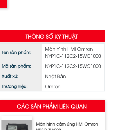
THÔNG SỐ KỸ THUẬT
Màn hình HMI Omron
Tên sản phẩm:
NYP1C-112C2-15WC1000
NYP1C-112C2-15WC1000
Mã sản phẩm:
Nhật Bản
Xuất xứ:
Omron
Thương hiệu:
CÁC SẢN PHẨM LIÊN QUAN
Màn hình cảm ứng HMI Omron
NB3Q‐TW00B