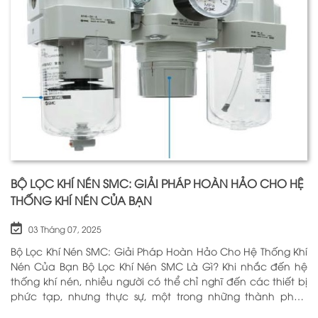
BỘ LỌC KHÍ NÉN SMC: GIẢI PHÁP HOÀN HẢO CHO HỆ
THỐNG KHÍ NÉN CỦA BẠN
03 Tháng 07, 2025
Bộ Lọc Khí Nén SMC: Giải Pháp Hoàn Hảo Cho Hệ Thống Khí
Nén Của Bạn Bộ Lọc Khí Nén SMC Là Gì? Khi nhắc đến hệ
thống khí nén, nhiều người có thể chỉ nghĩ đến các thiết bị
phức tạp, nhưng thực sự, một trong những thành phần
quan trọng nhất để đảm bảo h