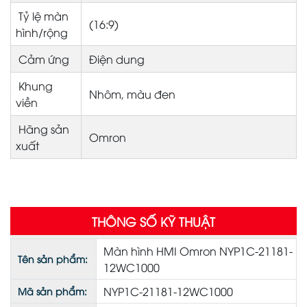
Tỷ lệ màn
(16:9)
hình/rộng
Cảm ứng
Điện dung
Khung
Nhôm, màu đen
viền
Hãng sản
Omron
xuất
THÔNG SỐ KỸ THUẬT
Màn hình HMI Omron NYP1C-21181-
Tên sản phẩm:
12WC1000
NYP1C-21181-12WC1000
Mã sản phẩm: