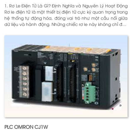
1. Rơ Le Điện Tử Là Gì? Định Nghĩa và Nguyên Lý Hoạt Động
Rơ le điện tử là một thiết bị điện tử cực kỳ quan trọng trong
hệ thống tự động hóa, đóng vai trò như một cầu nối giữa
dữ liệu và hành động. Những chiếc rơ le này không chỉ đơn
thuần là một công tắc; chúng là những “người bảo vệ”
thông minh giúp điều khiển và giám sát hoạt động của các
thiết bị khác nhau trong môi trường công nghiệp cũng như
trong hộ gia đình. Bằng cách sử dụng công nghệ hiện đại,
rơ le điện tử có khả năng xử lý và phản hồi nhanh chóng,
nhằm nâng cao hiệu suất hoạt động và độ an toàn cho
các hệ thống mà nó kiểm soát. N
PLC OMRON CJ1W