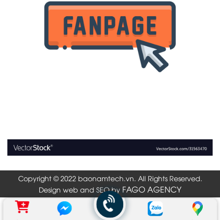
Copyright © 2022 baonamtech.vn. All Rights Reserved.
FAGO AGENCY
Design web and SEO by