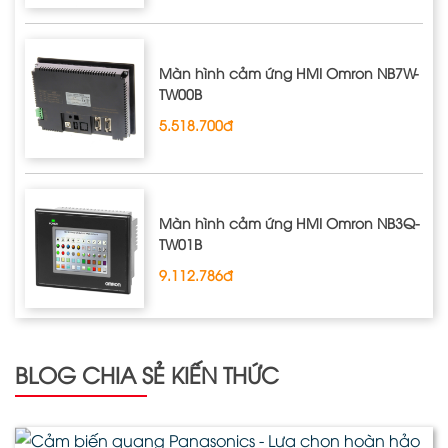
Màn hình cảm ứng HMI Omron NB7W‐
TW00B
5.518.700đ
Màn hình cảm ứng HMI Omron NB3Q‐
TW01B
9.112.786đ
BLOG CHIA SẺ KIẾN THỨC