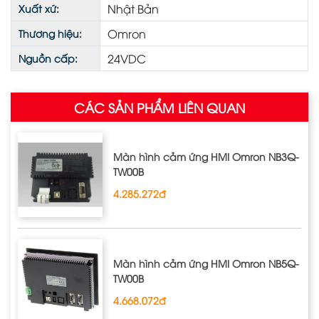
Nhật Bản
Xuất xứ:
Omron
Thương hiệu:
24VDC
Nguồn cấp:
CÁC SẢN PHẨM LIÊN QUAN
Màn hình cảm ứng HMI Omron NB3Q‐
TW00B
4.285.272đ
Màn hình cảm ứng HMI Omron NB5Q‐
TW00B
4.668.072đ