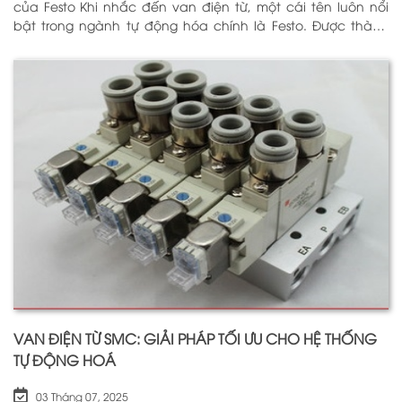
của Festo Khi nhắc đến van điện từ, một cái tên luôn nổi
bật trong ngành tự động hóa chính là Festo. Được thành
lập vào năm 1925 tại Đức, Festo đã trải qua hơn
VAN ĐIỆN TỪ SMC: GIẢI PHÁP TỐI ƯU CHO HỆ THỐNG
TỰ ĐỘNG HOÁ
03 Tháng 07, 2025