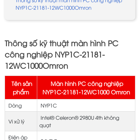
NYP1C-21181-12WC1000Omron
Thông số kỹ thuật màn hình PC
công nghiệp NYP1C-21181-
12WC1000Omron
Tên sản
Màn hình PC công nghiệp
phẩm
NYP1C-21181-12WC1000 Omron
Dòng
NYP1C
Intel® Celeron® 2980U 4th không
Vi xử lý
quạt
Điện áp