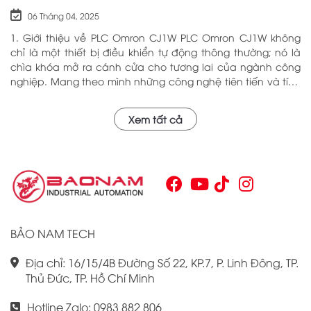
06 Tháng 04, 2025
1. Giới thiệu về PLC Omron CJ1W PLC Omron CJ1W không
chỉ là một thiết bị điều khiển tự động thông thường; nó là
chìa khóa mở ra cánh cửa cho tương lai của ngành công
nghiệp. Mang theo mình những công nghệ tiên tiến và tính
năng đa dạng, PLC Omron CJ1W đã chứng minh giá trị của
mình qua nhiều năm phục vụ trong nhiều lĩnh vực khác
Xem tất cả
nhau. Với khả năng hoạt động ổn định và hiệu quả, sản
phẩm này đã trở thành lựa chọn hàng đầu cho những ai
tìm kiếm sự tối ưu trong quy trình sản xuất và tự động hóa.
Chính vì vậy, việc nắm vững những thông tin cơ bản về PLC
Omron CJ1W là điều cần thiết cho bất kỳ ai muốn cải thiện
hiệu suất công việc của mình.
BẢO NAM TECH
Địa chỉ: 16/15/4B Đường Số 22, KP.7, P. Linh Đông, TP.
Thủ Đức, TP. Hồ Chí Minh
Hotline Zalo: 0983 882 806