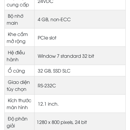
24VDC
cung cấp
Bộ nhớ
4 GB, non-ECC
main
Khe cắm
PCIe slot
mở rộng
Hệ điều
Window 7 standard 32 bit
hành
Ổ cứng
32 GB, SSD SLC
Giao diện
RS-232C
tùy chọn
Kích thước
12.1 inch.
màn hình
Độ phân
1280 x 800 pixels, 24 bit
giải