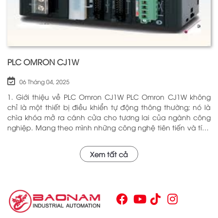
PLC OMRON CJ1W
06 Tháng 04, 2025
1. Giới thiệu về PLC Omron CJ1W PLC Omron CJ1W không
chỉ là một thiết bị điều khiển tự động thông thường; nó là
chìa khóa mở ra cánh cửa cho tương lai của ngành công
nghiệp. Mang theo mình những công nghệ tiên tiến và tính
năng đa dạng, PLC Omron CJ1W đã chứng minh giá trị của
mình qua nhiều năm phục vụ trong nhiều lĩnh vực khác
Xem tất cả
nhau. Với khả năng hoạt động ổn định và hiệu quả, sản
phẩm này đã trở thành lựa chọn hàng đầu cho những ai
tìm kiếm sự tối ưu trong quy trình sản xuất và tự động hóa.
Chính vì vậy, việc nắm vững những thông tin cơ bản về PLC
Omron CJ1W là điều cần thiết cho bất kỳ ai muốn cải thiện
hiệu suất công việc của mình.