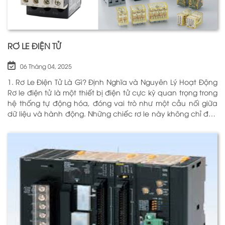
RƠ LE ĐIỆN TỬ
06 Tháng 04, 2025
1. Rơ Le Điện Tử Là Gì? Định Nghĩa và Nguyên Lý Hoạt Động
Rơ le điện tử là một thiết bị điện tử cực kỳ quan trọng trong
hệ thống tự động hóa, đóng vai trò như một cầu nối giữa
dữ liệu và hành động. Những chiếc rơ le này không chỉ đơn
thuần là một công tắc; chúng là những “người bảo vệ”
thông minh giúp điều khiển và giám sát hoạt động của các
thiết bị khác nhau trong môi trường công nghiệp cũng như
trong hộ gia đình. Bằng cách sử dụng công nghệ hiện đại,
rơ le điện tử có khả năng xử lý và phản hồi nhanh chóng,
nhằm nâng cao hiệu suất hoạt động và độ an toàn cho
các hệ thống mà nó kiểm soát. N