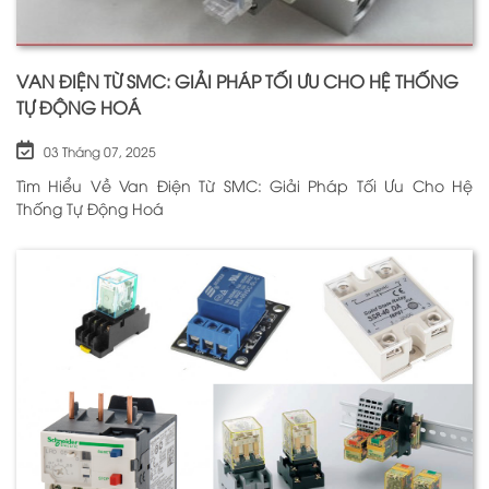
VAN ĐIỆN TỪ SMC: GIẢI PHÁP TỐI ƯU CHO HỆ THỐNG
TỰ ĐỘNG HOÁ
03 Tháng 07, 2025
Tìm Hiểu Về Van Điện Từ SMC: Giải Pháp Tối Ưu Cho Hệ
Thống Tự Động Hoá