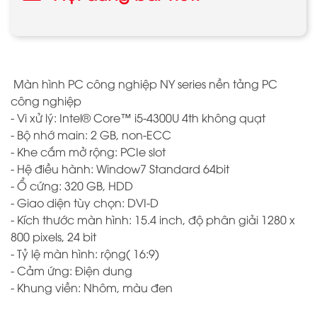
Màn hình PC công nghiệp NY series nền tảng PC
công nghiệp
- Vi xử lý: Intel® Core™ i5-4300U 4th không quạt
- Bộ nhớ main: 2 GB, non-ECC
- Khe cắm mở rộng: PCIe slot
- Hệ điều hành: Window7 Standard 64bit
- Ổ cứng: 320 GB, HDD
- Giao diện tùy chọn: DVI-D
- Kích thước màn hình: 15.4 inch, độ phân giải 1280 x
800 pixels, 24 bit
- Tỷ lệ màn hình: rộng( 16:9)
- Cảm ứng: Điện dung
- Khung viền: Nhôm, màu đen