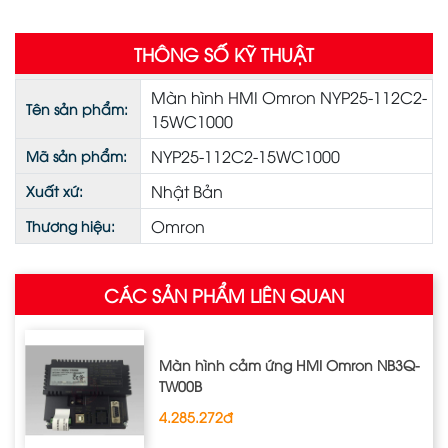
THÔNG SỐ KỸ THUẬT
Màn hình HMI Omron NYP25-112C2-
Tên sản phẩm:
15WC1000
NYP25-112C2-15WC1000
Mã sản phẩm:
Nhật Bản
Xuất xứ:
Omron
Thương hiệu:
CÁC SẢN PHẨM LIÊN QUAN
Màn hình cảm ứng HMI Omron NB3Q‐
TW00B
4.285.272đ