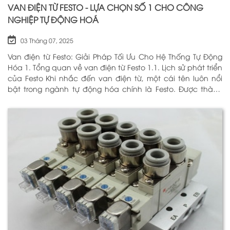
VAN ĐIỆN TỪ FESTO - LỰA CHỌN SỐ 1 CHO CÔNG
NGHIỆP TỰ ĐỘNG HOÁ
03 Tháng 07, 2025
Van điện từ Festo: Giải Pháp Tối Ưu Cho Hệ Thống Tự Động
Hóa 1. Tổng quan về van điện từ Festo 1.1. Lịch sử phát triển
của Festo Khi nhắc đến van điện từ, một cái tên luôn nổi
bật trong ngành tự động hóa chính là Festo. Được thành
lập vào năm 1925 tại Đức, Festo đã trải qua hơn