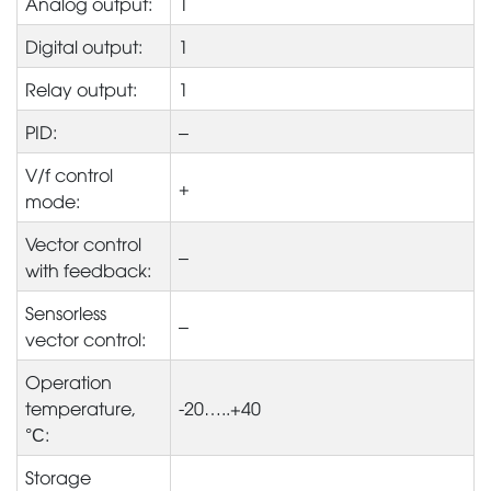
Analog output:
1
Digital output:
1
Relay output:
1
PID:
–
V/f control
+
mode:
Vector control
–
with feedback:
Sensorless
–
vector control:
Operation
temperature,
-20…..+40
°С:
Storage