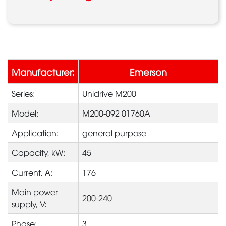
Manufacturer:
Emerson
Series:
Unidrive M200
Model:
M200-092 01760A
Application:
general purpose
Capacity, kW:
45
Current, А:
176
Main power
200-240
supply, V:
Phase:
3