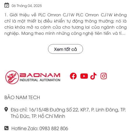
06 Tháng 04, 2025
1. Giới thiệu về PLC Omron CJ1W PLC Omron CJ1W không
chỉ là một thiết bị điều khiển tự động thông thường; nó là
chìa khóa mở ra cánh cửa cho tương lai của ngành công
nghiệp. Mang theo mình những công nghệ tiên tiến và tính
năng đa dạng, PLC Omron CJ1W đã chứng minh giá trị của
mình qua nhiều năm phục vụ trong nhiều lĩnh vực khác
Xem tất cả
nhau. Với khả năng hoạt động ổn định và hiệu quả, sản
phẩm này đã trở thành lựa chọn hàng đầu cho những ai
tìm kiếm sự tối ưu trong quy trình sản xuất và tự động hóa.
Chính vì vậy, việc nắm vững những thông tin cơ bản về PLC
Omron CJ1W là điều cần thiết cho bất kỳ ai muốn cải thiện
hiệu suất công việc của mình.
BẢO NAM TECH
Địa chỉ: 16/15/4B Đường Số 22, KP.7, P. Linh Đông, TP.
Thủ Đức, TP. Hồ Chí Minh
Hotline Zalo: 0983 882 806