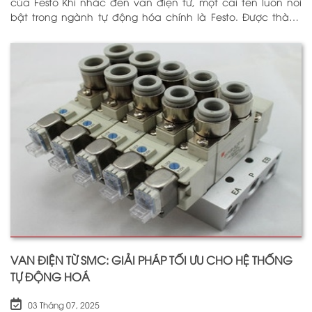
của Festo Khi nhắc đến van điện từ, một cái tên luôn nổi
bật trong ngành tự động hóa chính là Festo. Được thành
lập vào năm 1925 tại Đức, Festo đã trải qua hơn
VAN ĐIỆN TỪ SMC: GIẢI PHÁP TỐI ƯU CHO HỆ THỐNG
TỰ ĐỘNG HOÁ
03 Tháng 07, 2025