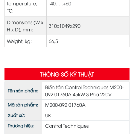
temperature,
-40…..+60
°С:
Dimensions (W x
310x1049x290
H x D), mm:
Weight, kg:
66,5
THÔNG SỐ KỸ THUẬT
Biến tần Control Techniques M200-
Tên sản phẩm:
092 01760A 45kW 3 Pha 220V
M200-092 01760A
Mã sản phẩm:
UK
Xuất xứ:
Control Techniques
Thương hiệu: