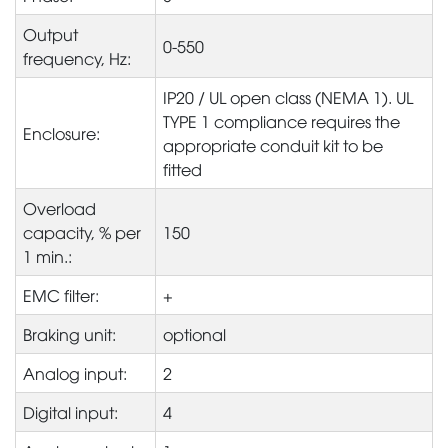
Output
0-550
frequency, Hz:
IP20 / UL open class (NEMA 1). UL
TYPE 1 compliance requires the
Enclosure:
appropriate conduit kit to be
fitted
Overload
capacity, % per
150
1 min.:
EMC filter:
+
Braking unit:
optional
Analog input:
2
Digital input:
4