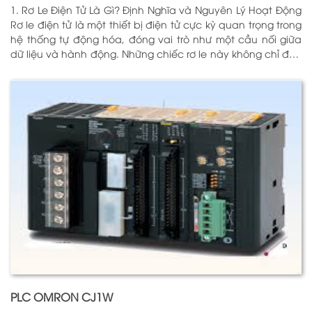
1. Rơ Le Điện Tử Là Gì? Định Nghĩa và Nguyên Lý Hoạt Động
Rơ le điện tử là một thiết bị điện tử cực kỳ quan trọng trong
hệ thống tự động hóa, đóng vai trò như một cầu nối giữa
dữ liệu và hành động. Những chiếc rơ le này không chỉ đơn
thuần là một công tắc; chúng là những “người bảo vệ”
thông minh giúp điều khiển và giám sát hoạt động của các
thiết bị khác nhau trong môi trường công nghiệp cũng như
trong hộ gia đình. Bằng cách sử dụng công nghệ hiện đại,
rơ le điện tử có khả năng xử lý và phản hồi nhanh chóng,
nhằm nâng cao hiệu suất hoạt động và độ an toàn cho
các hệ thống mà nó kiểm soát. N
PLC OMRON CJ1W