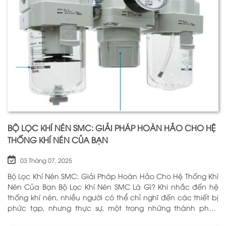
BỘ LỌC KHÍ NÉN SMC: GIẢI PHÁP HOÀN HẢO CHO HỆ
THỐNG KHÍ NÉN CỦA BẠN
03 Tháng 07, 2025
Bộ Lọc Khí Nén SMC: Giải Pháp Hoàn Hảo Cho Hệ Thống Khí
Nén Của Bạn Bộ Lọc Khí Nén SMC Là Gì? Khi nhắc đến hệ
thống khí nén, nhiều người có thể chỉ nghĩ đến các thiết bị
phức tạp, nhưng thực sự, một trong những thành phần
quan trọng nhất để đảm bảo h