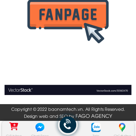
Copyright © 2022 baonamtech.vn. All Rights Reserved.
FAGO AGENCY
Design web and SEO by
Giỏ hàng
Chat Face
Zalo
Chỉ đường