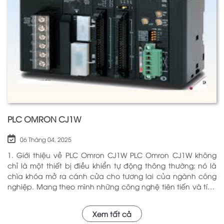
nhằm nâng cao hiệu suất hoạt động và độ an toàn cho
các hệ thống mà nó kiểm soát. N
PLC OMRON CJ1W
06 Tháng 04, 2025
1. Giới thiệu về PLC Omron CJ1W PLC Omron CJ1W không
chỉ là một thiết bị điều khiển tự động thông thường; nó là
chìa khóa mở ra cánh cửa cho tương lai của ngành công
nghiệp. Mang theo mình những công nghệ tiên tiến và tính
năng đa dạng, PLC Omron CJ1W đã chứng minh giá trị của
mình qua nhiều năm phục vụ trong nhiều lĩnh vực khác
Xem tất cả
nhau. Với khả năng hoạt động ổn định và hiệu quả, sản