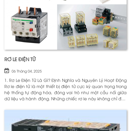
RƠ LE ĐIỆN TỬ
06 Tháng 04, 2025
1. Rơ Le Điện Tử Là Gì? Định Nghĩa và Nguyên Lý Hoạt Động
Rơ le điện tử là một thiết bị điện tử cực kỳ quan trọng trong
hệ thống tự động hóa, đóng vai trò như một cầu nối giữa
dữ liệu và hành động. Những chiếc rơ le này không chỉ đơn
thuần là một công tắc; chúng là những “người bảo vệ”
thông minh giúp điều khiển và giám sát hoạt động của các
thiết bị khác nhau trong môi trường công nghiệp cũng như
trong hộ gia đình. Bằng cách sử dụng công nghệ hiện đại,
rơ le điện tử có khả năng xử lý và phản hồi nhanh chóng,