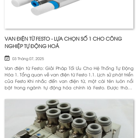
VAN ĐIỆN TỪ FESTO - LỰA CHỌN SỐ 1 CHO CÔNG
NGHIỆP TỰ ĐỘNG HOÁ
03 Tháng 07, 2025
Van điện từ Festo: Giải Pháp Tối Ưu Cho Hệ Thống Tự Động
Hóa 1. Tổng quan về van điện từ Festo 1.1. Lịch sử phát triển
của Festo Khi nhắc đến van điện từ, một cái tên luôn nổi
bật trong ngành tự động hóa chính là Festo. Được thành
lập vào năm 1925 tại Đức, Festo đã trải qua hơn