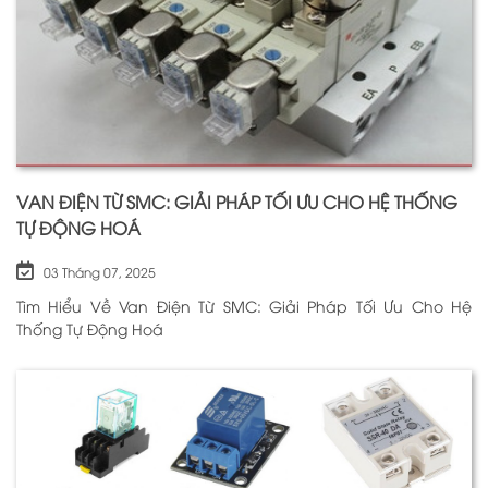
VAN ĐIỆN TỪ SMC: GIẢI PHÁP TỐI ƯU CHO HỆ THỐNG
TỰ ĐỘNG HOÁ
03 Tháng 07, 2025
Tìm Hiểu Về Van Điện Từ SMC: Giải Pháp Tối Ưu Cho Hệ
Thống Tự Động Hoá