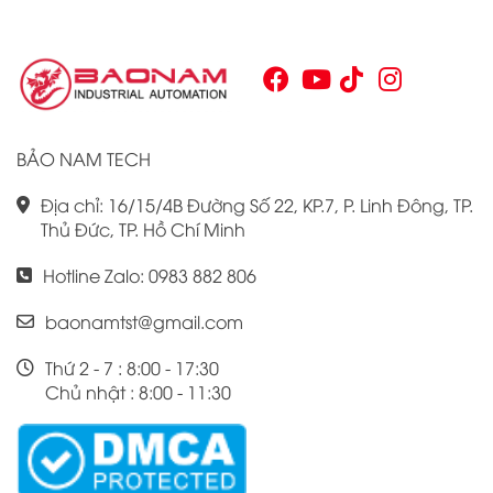
phẩm này đã trở thành lựa chọn hàng đầu cho những ai
tìm kiếm sự tối ưu trong quy trình sản xuất và tự động hóa.
Chính vì vậy, việc nắm vững những thông tin cơ bản về PLC
Omron CJ1W là điều cần thiết cho bất kỳ ai muốn cải thiện
hiệu suất công việc của mình.
BẢO NAM TECH
Địa chỉ: 16/15/4B Đường Số 22, KP.7, P. Linh Đông, TP.
Thủ Đức, TP. Hồ Chí Minh
Hotline Zalo: 0983 882 806
baonamtst@gmail.com
Thứ 2 - 7 : 8:00 - 17:30
Chủ nhật : 8:00 - 11:30