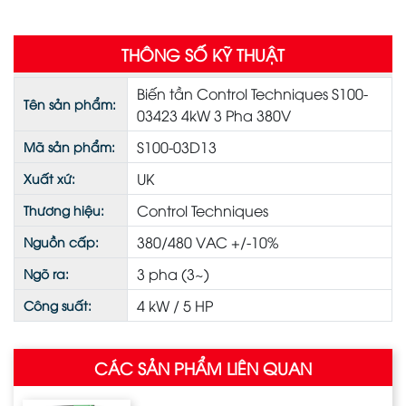
THÔNG SỐ KỸ THUẬT
Biến tần Control Techniques S100-
Tên sản phẩm:
03423 4kW 3 Pha 380V
S100-03D13
Mã sản phẩm:
UK
Xuất xứ:
Control Techniques
Thương hiệu:
380/480 VAC +/-10%
Nguồn cấp:
3 pha (3~)
Ngõ ra:
4 kW / 5 HP
Công suất:
CÁC SẢN PHẨM LIÊN QUAN