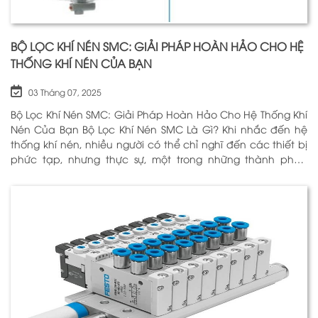
BỘ LỌC KHÍ NÉN SMC: GIẢI PHÁP HOÀN HẢO CHO HỆ
THỐNG KHÍ NÉN CỦA BẠN
03 Tháng 07, 2025
Bộ Lọc Khí Nén SMC: Giải Pháp Hoàn Hảo Cho Hệ Thống Khí
Nén Của Bạn Bộ Lọc Khí Nén SMC Là Gì? Khi nhắc đến hệ
thống khí nén, nhiều người có thể chỉ nghĩ đến các thiết bị
phức tạp, nhưng thực sự, một trong những thành phần
quan trọng nhất để đảm bảo h