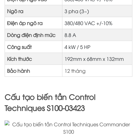
Ngõ ra
3 pha (3~)
Điện áp ngõ ra
380/480 VAC +/-10%
Dòng điện định mức
8.8 A
Công suất
4 kW / 5 HP
Kích thước
192mm x 68mm x 132mm
Bảo hành
12 tháng
Cấu tạo biến tần Control
Techniques S100-03423